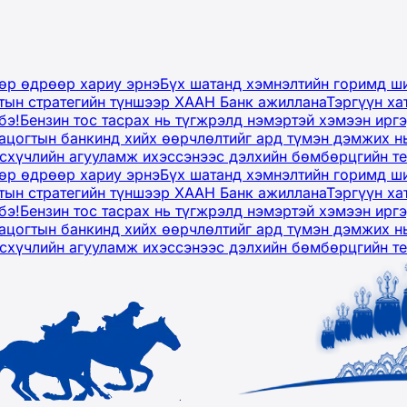
дөр өдрөөр хариу эрнэ
Бүх шатанд хэмнэлтийн горимд ши
тын стратегийн түншээр ХААН Банк ажиллана
Тэргүүн ха
бэ!
Бензин тос тасрах нь түгжрэлд нэмэртэй хэмээн ир
ацогтын банкинд хийх өөрчлөлтийг ард түмэн дэмжих н
рсхүчлийн агууламж ихэссэнээс дэлхийн бөмбөрцгийн т
дөр өдрөөр хариу эрнэ
Бүх шатанд хэмнэлтийн горимд ши
тын стратегийн түншээр ХААН Банк ажиллана
Тэргүүн ха
бэ!
Бензин тос тасрах нь түгжрэлд нэмэртэй хэмээн ир
ацогтын банкинд хийх өөрчлөлтийг ард түмэн дэмжих н
рсхүчлийн агууламж ихэссэнээс дэлхийн бөмбөрцгийн т