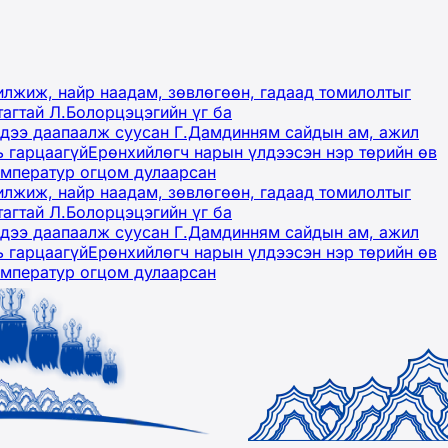
лжиж, найр наадам, зөвлөгөөн, гадаад томилолтыг
тагтай Л.Болорцэцэгийн үг ба
гэдээ даапаалж суусан Г.Дамдинням сайдын ам, ажил
ь гарцаагүй
Ерөнхийлөгч нарын үлдээсэн нэр төрийн өв
емператур огцом дулаарсан
лжиж, найр наадам, зөвлөгөөн, гадаад томилолтыг
тагтай Л.Болорцэцэгийн үг ба
гэдээ даапаалж суусан Г.Дамдинням сайдын ам, ажил
ь гарцаагүй
Ерөнхийлөгч нарын үлдээсэн нэр төрийн өв
емператур огцом дулаарсан