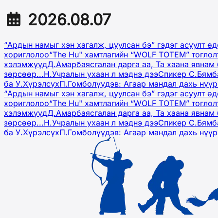
2026.08.07
“Ардын намыг хэн хагалж, цуулсан бэ” гэдэг асуулт ө
хориглолоо
“The Hu" хамтлагийн “WOLF TOTEM” тоглол
хэлэмжүүд
Д.Амарбаясгалан дарга аа, Та хаана явнам 
зөрсөөр...
Н.Учралын ухаан л мэднэ дээ
Спикер С.Бямб
ба У.Хүрэлсүх
П.Гомболүүдэв: Агаар мандал дахь нүү
“Ардын намыг хэн хагалж, цуулсан бэ” гэдэг асуулт ө
хориглолоо
“The Hu" хамтлагийн “WOLF TOTEM” тоглол
хэлэмжүүд
Д.Амарбаясгалан дарга аа, Та хаана явнам 
зөрсөөр...
Н.Учралын ухаан л мэднэ дээ
Спикер С.Бямб
ба У.Хүрэлсүх
П.Гомболүүдэв: Агаар мандал дахь нүү