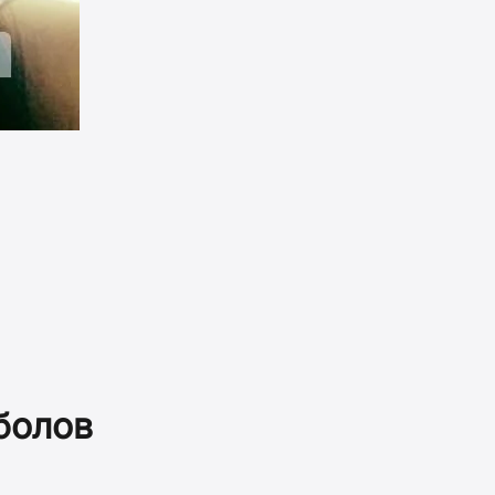
 болов