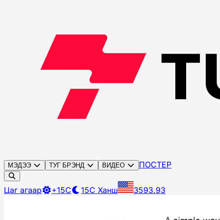
ПОСТЕР
МЭДЭЭ
ТУГ БРЭНД
ВИДЕО
Цаг агаар
+15C
15C
Ханш
3593.93