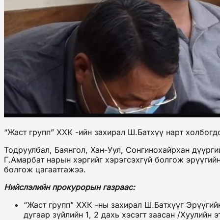
“Жаст групп” ХХК -ийн захирал Ш.Батхүү нарт холбогд
Тодруулбал, Баянгол, Хан-Уул, Сонгинохайрхан дүүрги
Г.Амарбат нарын хэргийг хэрэгсэхгүй болгож эрүүгийн
болгож цагаатгажээ.
Нийслэлийн прокурорын газраас:
“Жаст групп” ХХК -ны захирал Ш.Батхүүг Эрүүгийн 
дугаар зүйлийн 1, 2 дахь хэсэгт заасан /Хуулийн 