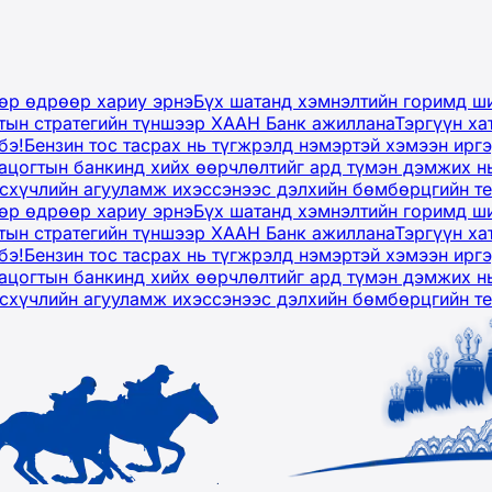
дөр өдрөөр хариу эрнэ
Бүх шатанд хэмнэлтийн горимд ши
тын стратегийн түншээр ХААН Банк ажиллана
Тэргүүн ха
бэ!
Бензин тос тасрах нь түгжрэлд нэмэртэй хэмээн ир
ацогтын банкинд хийх өөрчлөлтийг ард түмэн дэмжих н
рсхүчлийн агууламж ихэссэнээс дэлхийн бөмбөрцгийн т
дөр өдрөөр хариу эрнэ
Бүх шатанд хэмнэлтийн горимд ши
тын стратегийн түншээр ХААН Банк ажиллана
Тэргүүн ха
бэ!
Бензин тос тасрах нь түгжрэлд нэмэртэй хэмээн ир
ацогтын банкинд хийх өөрчлөлтийг ард түмэн дэмжих н
рсхүчлийн агууламж ихэссэнээс дэлхийн бөмбөрцгийн т