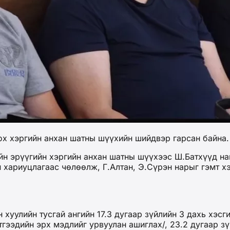
ох хэргийн анхан шатны шүүхийн шийдвэр гарсан байна.
йн эрүүгийн хэргийн анхан шатны шүүхээс Ш.Батхүүд на
 хариуцлагаас чөлөөлж, Г.Алтан, Э.Сүрэн нарыг гэмт хэ
хуулийн тусгай ангийн 17.3 дугаар зүйлийн 3 дахь хэсги
этгээдийн эрх мэдлийг урвуулан ашиглах/, 23.2 дугаар з