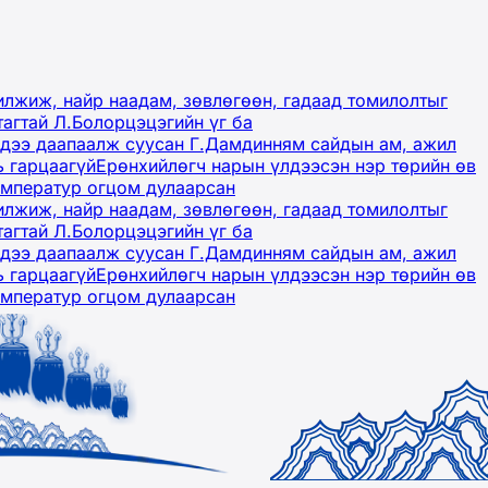
лжиж, найр наадам, зөвлөгөөн, гадаад томилолтыг
тагтай Л.Болорцэцэгийн үг ба
гэдээ даапаалж суусан Г.Дамдинням сайдын ам, ажил
ь гарцаагүй
Ерөнхийлөгч нарын үлдээсэн нэр төрийн өв
емператур огцом дулаарсан
лжиж, найр наадам, зөвлөгөөн, гадаад томилолтыг
тагтай Л.Болорцэцэгийн үг ба
гэдээ даапаалж суусан Г.Дамдинням сайдын ам, ажил
ь гарцаагүй
Ерөнхийлөгч нарын үлдээсэн нэр төрийн өв
емператур огцом дулаарсан