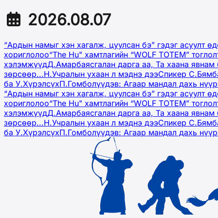
2026.08.07
“Ардын намыг хэн хагалж, цуулсан бэ” гэдэг асуулт ө
хориглолоо
“The Hu" хамтлагийн “WOLF TOTEM” тоглол
хэлэмжүүд
Д.Амарбаясгалан дарга аа, Та хаана явнам 
зөрсөөр...
Н.Учралын ухаан л мэднэ дээ
Спикер С.Бямб
ба У.Хүрэлсүх
П.Гомболүүдэв: Агаар мандал дахь нүү
“Ардын намыг хэн хагалж, цуулсан бэ” гэдэг асуулт ө
хориглолоо
“The Hu" хамтлагийн “WOLF TOTEM” тоглол
хэлэмжүүд
Д.Амарбаясгалан дарга аа, Та хаана явнам 
зөрсөөр...
Н.Учралын ухаан л мэднэ дээ
Спикер С.Бямб
ба У.Хүрэлсүх
П.Гомболүүдэв: Агаар мандал дахь нүү