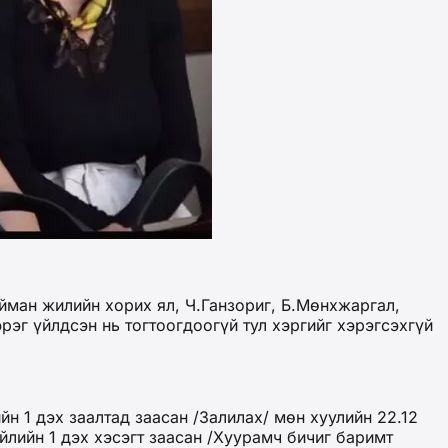
йман жилийн хорих ял, Ч.Ганзориг, Б.Мөнхжаргал,
рэг үйлдсэн нь тогтоогдоогүй тул хэргийг хэрэгсэхгүй
йн 1 дэх заалтад заасан /Залилах/ мөн хуулийн 22.12
үйлийн 1 дэх хэсэгт заасан /Хуурамч бичиг баримт