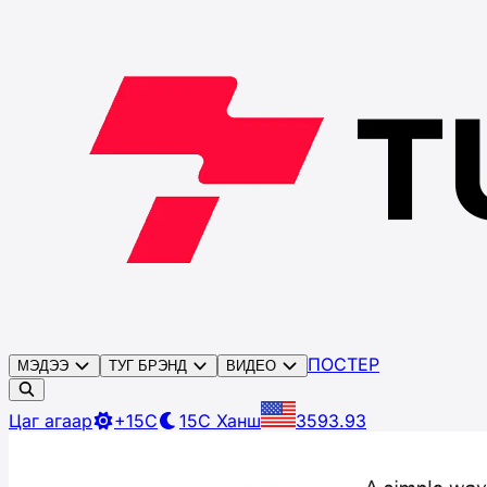
ПОСТЕР
МЭДЭЭ
ТУГ БРЭНД
ВИДЕО
Цаг агаар
+15C
15C
Ханш
3593.93