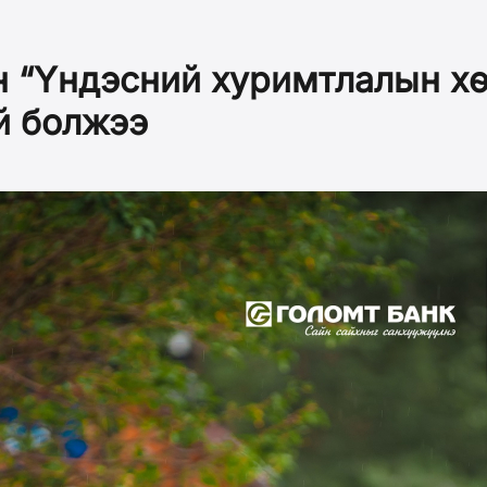
н “Үндэсний хуримтлалын хө
й болжээ