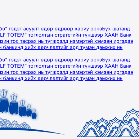
бэ” гэдэг асуулт өдөр өдрөөр хариу эрнэ
Бүх шатанд
OLF TOTEM” тоглолтын стратегийн түншээр ХААН Банк
нзин тос тасрах нь түгжрэлд нэмэртэй хэмээн иргэдээ
 банкинд хийх өөрчлөлтийг ард түмэн дэмжих нь
бэ” гэдэг асуулт өдөр өдрөөр хариу эрнэ
Бүх шатанд
OLF TOTEM” тоглолтын стратегийн түншээр ХААН Банк
нзин тос тасрах нь түгжрэлд нэмэртэй хэмээн иргэдээ
 банкинд хийх өөрчлөлтийг ард түмэн дэмжих нь