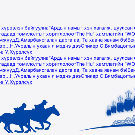
 хүрээлэн байгуулна
“Ардын намыг хэн хагалж, цуулсан 
гадаад томилолтыг хориглолоо
“The Hu" хамтлагийн “W
эмжүүд
Д.Амарбаясгалан дарга аа, Та хаана явнам бэ!
Бе
р...
Н.Учралын ухаан л мэднэ дээ
Спикер С.Бямбацогтын
ба У.Хүрэлсүх
 хүрээлэн байгуулна
“Ардын намыг хэн хагалж, цуулсан 
гадаад томилолтыг хориглолоо
“The Hu" хамтлагийн “W
эмжүүд
Д.Амарбаясгалан дарга аа, Та хаана явнам бэ!
Бе
р...
Н.Учралын ухаан л мэднэ дээ
Спикер С.Бямбацогтын
ба У.Хүрэлсүх