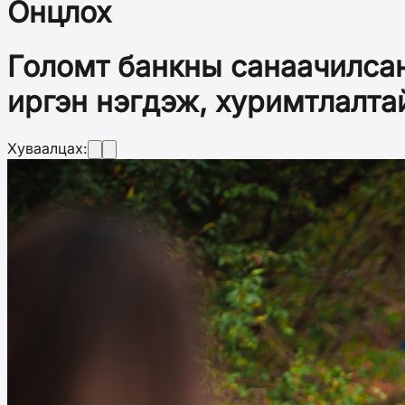
Онцлох
Голомт банкны санаачилса
иргэн нэгдэж, хуримтлалта
Хуваалцах: