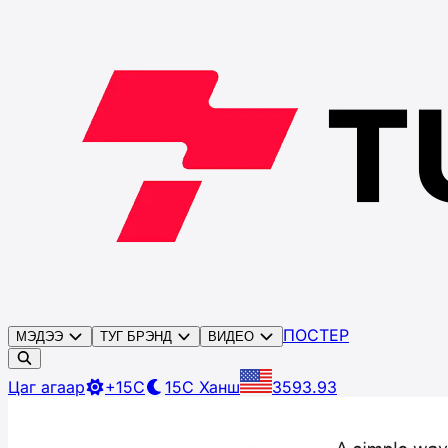
ПОСТЕР
МЭДЭЭ
ТУГ БРЭНД
ВИДЕО
Цаг агаар
+15C
15C
Ханш
3593.93