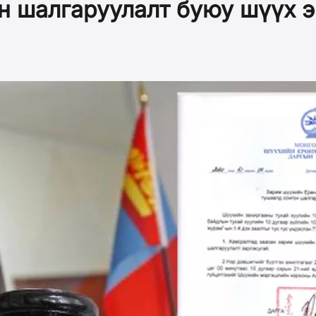
н шалгаруулалт буюу шүүх э