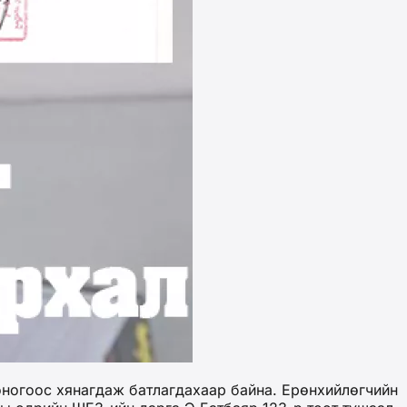
оногоос хянагдаж батлагдахаар байна. Ерөнхийлөгчийн