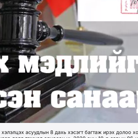
 хэлэлцэх асуудлын 8 дахь хэсэгт багтаж ирэх долоо х