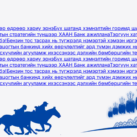
дөр өдрөөр хариу эрнэ
Бүх шатанд хэмнэлтийн горимд ши
тын стратегийн түншээр ХААН Банк ажиллана
Тэргүүн ха
бэ!
Бензин тос тасрах нь түгжрэлд нэмэртэй хэмээн ир
ацогтын банкинд хийх өөрчлөлтийг ард түмэн дэмжих н
рсхүчлийн агууламж ихэссэнээс дэлхийн бөмбөрцгийн т
дөр өдрөөр хариу эрнэ
Бүх шатанд хэмнэлтийн горимд ши
тын стратегийн түншээр ХААН Банк ажиллана
Тэргүүн ха
бэ!
Бензин тос тасрах нь түгжрэлд нэмэртэй хэмээн ир
ацогтын банкинд хийх өөрчлөлтийг ард түмэн дэмжих н
рсхүчлийн агууламж ихэссэнээс дэлхийн бөмбөрцгийн т