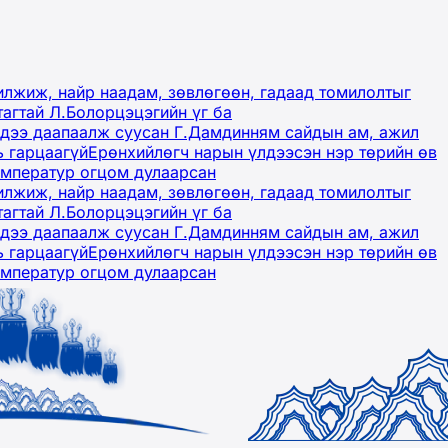
лжиж, найр наадам, зөвлөгөөн, гадаад томилолтыг
тагтай Л.Болорцэцэгийн үг ба
гэдээ даапаалж суусан Г.Дамдинням сайдын ам, ажил
ь гарцаагүй
Ерөнхийлөгч нарын үлдээсэн нэр төрийн өв
емператур огцом дулаарсан
лжиж, найр наадам, зөвлөгөөн, гадаад томилолтыг
тагтай Л.Болорцэцэгийн үг ба
гэдээ даапаалж суусан Г.Дамдинням сайдын ам, ажил
ь гарцаагүй
Ерөнхийлөгч нарын үлдээсэн нэр төрийн өв
емператур огцом дулаарсан