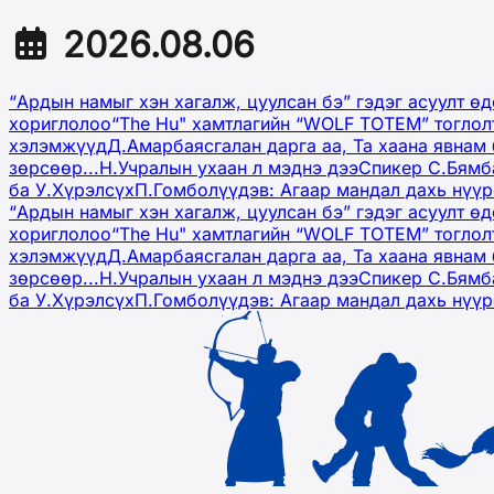
2026.08.06
“Ардын намыг хэн хагалж, цуулсан бэ” гэдэг асуулт ө
хориглолоо
“The Hu" хамтлагийн “WOLF TOTEM” тоглол
хэлэмжүүд
Д.Амарбаясгалан дарга аа, Та хаана явнам 
зөрсөөр...
Н.Учралын ухаан л мэднэ дээ
Спикер С.Бямб
ба У.Хүрэлсүх
П.Гомболүүдэв: Агаар мандал дахь нүү
“Ардын намыг хэн хагалж, цуулсан бэ” гэдэг асуулт ө
хориглолоо
“The Hu" хамтлагийн “WOLF TOTEM” тоглол
хэлэмжүүд
Д.Амарбаясгалан дарга аа, Та хаана явнам 
зөрсөөр...
Н.Учралын ухаан л мэднэ дээ
Спикер С.Бямб
ба У.Хүрэлсүх
П.Гомболүүдэв: Агаар мандал дахь нүү