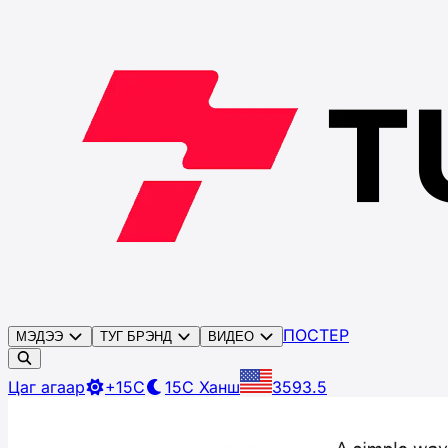
ПОСТЕР
МЭДЭЭ
ТУГ БРЭНД
ВИДЕО
Цаг агаар
+15C
15C
Ханш
3593.5