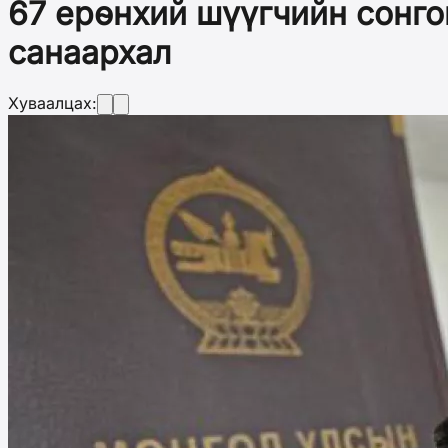
67 ерөнхий шүүгчийн сонго
санаархал
Хуваалцах: