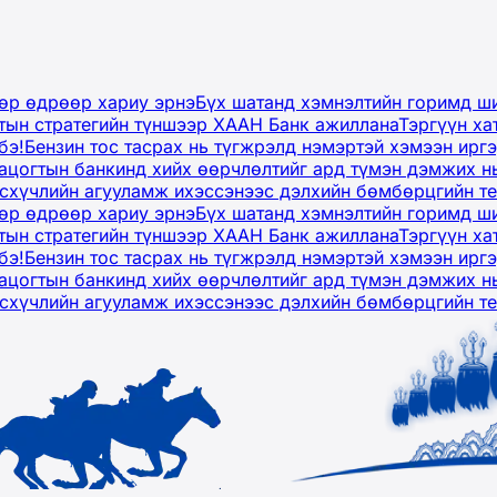
дөр өдрөөр хариу эрнэ
Бүх шатанд хэмнэлтийн горимд ши
тын стратегийн түншээр ХААН Банк ажиллана
Тэргүүн ха
бэ!
Бензин тос тасрах нь түгжрэлд нэмэртэй хэмээн ир
ацогтын банкинд хийх өөрчлөлтийг ард түмэн дэмжих н
рсхүчлийн агууламж ихэссэнээс дэлхийн бөмбөрцгийн т
дөр өдрөөр хариу эрнэ
Бүх шатанд хэмнэлтийн горимд ши
тын стратегийн түншээр ХААН Банк ажиллана
Тэргүүн ха
бэ!
Бензин тос тасрах нь түгжрэлд нэмэртэй хэмээн ир
ацогтын банкинд хийх өөрчлөлтийг ард түмэн дэмжих н
рсхүчлийн агууламж ихэссэнээс дэлхийн бөмбөрцгийн т