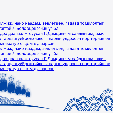
лжиж, найр наадам, зөвлөгөөн, гадаад томилолтыг
тагтай Л.Болорцэцэгийн үг ба
гэдээ даапаалж суусан Г.Дамдинням сайдын ам, ажил
ь гарцаагүй
Ерөнхийлөгч нарын үлдээсэн нэр төрийн өв
емператур огцом дулаарсан
лжиж, найр наадам, зөвлөгөөн, гадаад томилолтыг
тагтай Л.Болорцэцэгийн үг ба
гэдээ даапаалж суусан Г.Дамдинням сайдын ам, ажил
ь гарцаагүй
Ерөнхийлөгч нарын үлдээсэн нэр төрийн өв
емператур огцом дулаарсан