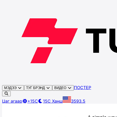
ПОСТЕР
МЭДЭЭ
ТУГ БРЭНД
ВИДЕО
Цаг агаар
+15C
15C
Ханш
3593.5