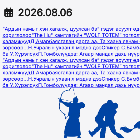
2026.08.06
“Ардын намыг хэн хагалж, цуулсан бэ” гэдэг асуулт ө
хориглолоо
“The Hu" хамтлагийн “WOLF TOTEM” тоглол
хэлэмжүүд
Д.Амарбаясгалан дарга аа, Та хаана явнам 
зөрсөөр...
Н.Учралын ухаан л мэднэ дээ
Спикер С.Бямб
ба У.Хүрэлсүх
П.Гомболүүдэв: Агаар мандал дахь нүү
“Ардын намыг хэн хагалж, цуулсан бэ” гэдэг асуулт ө
хориглолоо
“The Hu" хамтлагийн “WOLF TOTEM” тоглол
хэлэмжүүд
Д.Амарбаясгалан дарга аа, Та хаана явнам 
зөрсөөр...
Н.Учралын ухаан л мэднэ дээ
Спикер С.Бямб
ба У.Хүрэлсүх
П.Гомболүүдэв: Агаар мандал дахь нүү