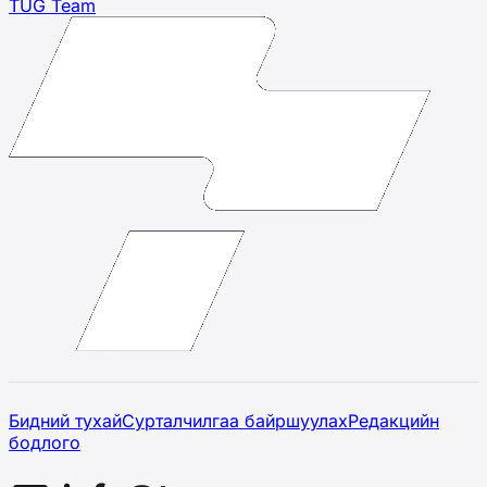
TUG Team
Бидний тухай
Сурталчилгаа байршуулах
Редакцийн
бодлого