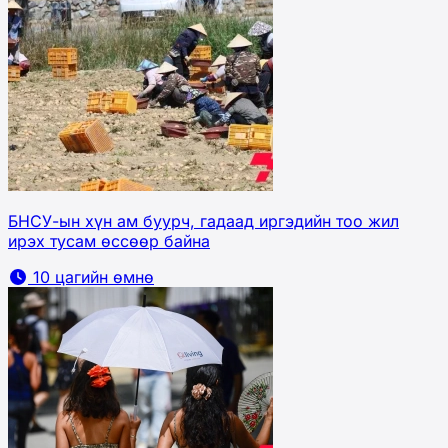
БНСУ-ын хүн ам буурч, гадаад иргэдийн тоо жил
ирэх тусам өссөөр байна
10 цагийн өмнө