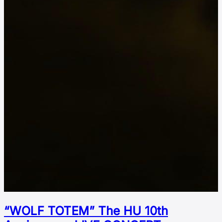
“WOLF TOTEM” The HU 10th