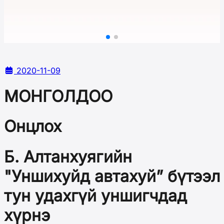
2020-11-09
МОНГОЛДОО
Онцлох
Б. Алтанхуягийн
"Уншихуйд автахуй” бүтээл
тун удахгүй уншигчдад
хүрнэ