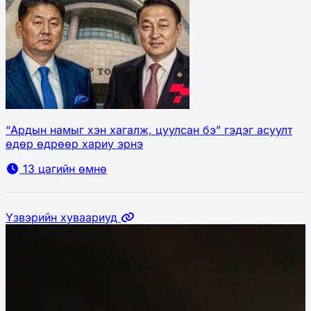
“Ардын намыг хэн хагалж, цуулсан бэ” гэдэг асуулт
өдөр өдрөөр хариу эрнэ
13 цагийн өмнө
Үзвэрийн хуваариуд