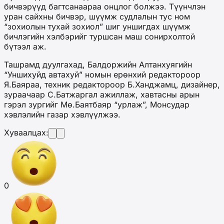
бичвэрүүд багтсанаараа онцлог болжээ. Түүнчлэн
уран сайхны бичвэр, шүүмж судлалын тус ном
“зохиолын тухай зохиол” шиг уншигдах шүүмж
бичлэгийн хэлбэрийг туршсан маш сонирхолтой
бүтээл аж.
Ташрамд дуулгахад, Балдоржийн Алтанхуягийн
“Уншихуйд автахуй” номын ерөнхий редактороор
Я.Баяраа, техник редактороор Б.Ханджамц, дизайнер,
зураачаар С.Батжаргал ажиллаж, хавтасны арын
гэрэл зургийг Мө.Баятбаяр “урлаж”, Монсудар
хэвлэлийн газар хэвлүүлжээ.
Хуваалцах:
0