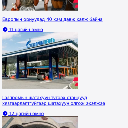
Европын орнуудад 40 хэм давж халж байна
11 цагийн өмнө
Газпромын шатахуун түгээх станцууд
хязгаарлалтгүйгээр шатахуун олгож эхэлжээ
12 цагийн өмнө