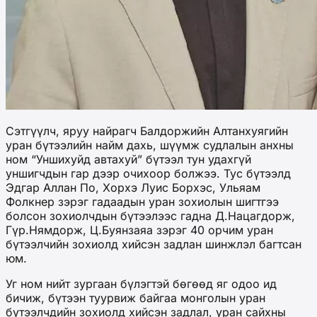
Сэтгүүлч, яруу найрагч Балдоржийн Алтанхуягийн
уран бүтээлийн найм дахь, шүүмж судлалын анхны
ном “Уншихуйд автахуй” бүтээл тун удахгүй
уншигчдын гар дээр очихоор болжээ. Тус бүтээлд
Эдгар Аллан По, Хорхэ Луис Борхэс, Ульяам
Фолкнер зэрэг гадаадын уран зохиолын шигтгээ
болсон зохиолчдын бүтээлээс гадна Д.Нацагдорж,
Гүр.Нямдорж, Ц.Буянзаяа зэрэг 40 орчим уран
бүтээлчийн зохиолд хийсэн задлан шинжлэл багтсан
юм.
Уг ном нийт зургаан бүлэгтэй бөгөөд яг одоо ид
бичиж, бүтээн туурвиж байгаа монголын уран
бүтээлчдийн зохиолд хийсэн задлал, уран сайхны