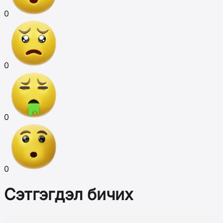
0
0
0
0
Сэтгэгдэл бичих