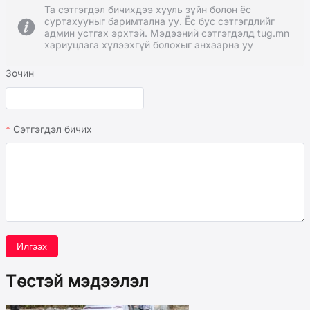
Та сэтгэгдэл бичихдээ хууль зүйн болон ёс
суртахууныг баримтална уу. Ёс бус сэтгэгдлийг
админ устгах эрхтэй. Мэдээний сэтгэгдэлд tug.mn
хариуцлага хүлээхгүй болохыг анхаарна уу
Зочин
Сэтгэгдэл бичих
Илгээх
Төстэй мэдээлэл