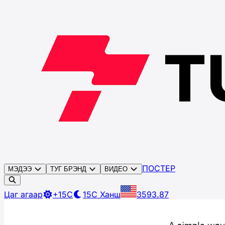
ПОСТЕР
МЭДЭЭ
ТУГ БРЭНД
ВИДЕО
Цаг агаар
+15C
15C
Ханш
3593.87