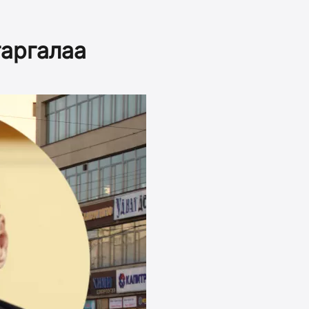
гаргалаа