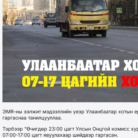
ЭМЯ-ны ээлжит мэдээллийн үеэр Улаанбаатар хотын ер
гаргаснаа танилцууллаа.
Тэрбээр "Өчигдөр 23:00 цагт Улсын Онцгой комисс ху
07:00-17:00 цагт явуулахаар шийдвэр гаргасан.