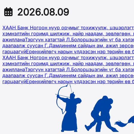
2026.08.09
ХААН Банк Ногоон нуур орчмыг тохижуулж, цэцэрлэгт
хэмнэлтийн горимд шилжиж, найр наадам, зөвлөгөөн, 
ажиллана
Тэргүүн хатагтай Л.Болорцэцэгийн үг ба хэл
даапаалж суусан Г.Дамдинням сайдын ам, ажил зөрсөө
гарцаагүй
Ерөнхийлөгч нарын үлдээсэн нэр төрийн өв 
ХААН Банк Ногоон нуур орчмыг тохижуулж, цэцэрлэгт
хэмнэлтийн горимд шилжиж, найр наадам, зөвлөгөөн, 
ажиллана
Тэргүүн хатагтай Л.Болорцэцэгийн үг ба хэл
даапаалж суусан Г.Дамдинням сайдын ам, ажил зөрсөө
гарцаагүй
Ерөнхийлөгч нарын үлдээсэн нэр төрийн өв 