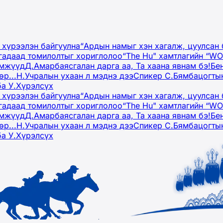
 хүрээлэн байгуулна
“Ардын намыг хэн хагалж, цуулсан 
гадаад томилолтыг хориглолоо
“The Hu" хамтлагийн “W
эмжүүд
Д.Амарбаясгалан дарга аа, Та хаана явнам бэ!
Бе
р...
Н.Учралын ухаан л мэднэ дээ
Спикер С.Бямбацогтын
ба У.Хүрэлсүх
 хүрээлэн байгуулна
“Ардын намыг хэн хагалж, цуулсан 
гадаад томилолтыг хориглолоо
“The Hu" хамтлагийн “W
эмжүүд
Д.Амарбаясгалан дарга аа, Та хаана явнам бэ!
Бе
р...
Н.Учралын ухаан л мэднэ дээ
Спикер С.Бямбацогтын
ба У.Хүрэлсүх