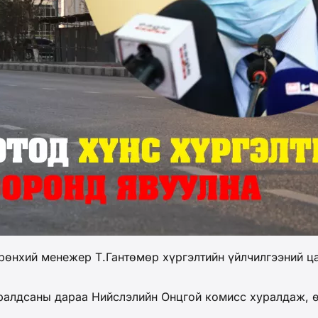
өнхий менежер Т.Гантөмөр хүргэлтийн үйлчилгээний ца
ралдсаны дараа Нийслэлийн Онцгой комисс хуралдаж, ө