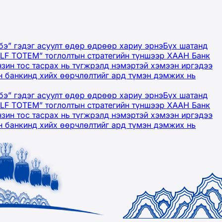
бэ” гэдэг асуулт өдөр өдрөөр хариу эрнэ
Бүх шатанд
OLF TOTEM” тоглолтын стратегийн түншээр ХААН Банк
нзин тос тасрах нь түгжрэлд нэмэртэй хэмээн иргэдээ
 банкинд хийх өөрчлөлтийг ард түмэн дэмжих нь
бэ” гэдэг асуулт өдөр өдрөөр хариу эрнэ
Бүх шатанд
OLF TOTEM” тоглолтын стратегийн түншээр ХААН Банк
нзин тос тасрах нь түгжрэлд нэмэртэй хэмээн иргэдээ
 банкинд хийх өөрчлөлтийг ард түмэн дэмжих нь