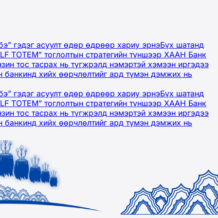
бэ” гэдэг асуулт өдөр өдрөөр хариу эрнэ
Бүх шатанд
OLF TOTEM” тоглолтын стратегийн түншээр ХААН Банк
нзин тос тасрах нь түгжрэлд нэмэртэй хэмээн иргэдээ
 банкинд хийх өөрчлөлтийг ард түмэн дэмжих нь
бэ” гэдэг асуулт өдөр өдрөөр хариу эрнэ
Бүх шатанд
OLF TOTEM” тоглолтын стратегийн түншээр ХААН Банк
нзин тос тасрах нь түгжрэлд нэмэртэй хэмээн иргэдээ
 банкинд хийх өөрчлөлтийг ард түмэн дэмжих нь