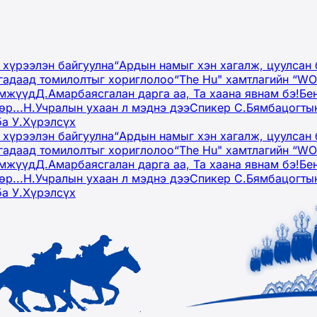
 хүрээлэн байгуулна
“Ардын намыг хэн хагалж, цуулсан 
гадаад томилолтыг хориглолоо
“The Hu" хамтлагийн “W
эмжүүд
Д.Амарбаясгалан дарга аа, Та хаана явнам бэ!
Бе
р...
Н.Учралын ухаан л мэднэ дээ
Спикер С.Бямбацогтын
ба У.Хүрэлсүх
 хүрээлэн байгуулна
“Ардын намыг хэн хагалж, цуулсан 
гадаад томилолтыг хориглолоо
“The Hu" хамтлагийн “W
эмжүүд
Д.Амарбаясгалан дарга аа, Та хаана явнам бэ!
Бе
р...
Н.Учралын ухаан л мэднэ дээ
Спикер С.Бямбацогтын
ба У.Хүрэлсүх