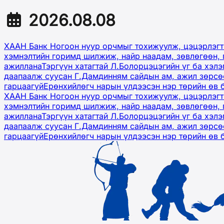
2026.08.08
ХААН Банк Ногоон нуур орчмыг тохижуулж, цэцэрлэгт
хэмнэлтийн горимд шилжиж, найр наадам, зөвлөгөөн, 
ажиллана
Тэргүүн хатагтай Л.Болорцэцэгийн үг ба хэл
даапаалж суусан Г.Дамдинням сайдын ам, ажил зөрсөө
гарцаагүй
Ерөнхийлөгч нарын үлдээсэн нэр төрийн өв 
ХААН Банк Ногоон нуур орчмыг тохижуулж, цэцэрлэгт
хэмнэлтийн горимд шилжиж, найр наадам, зөвлөгөөн, 
ажиллана
Тэргүүн хатагтай Л.Болорцэцэгийн үг ба хэл
даапаалж суусан Г.Дамдинням сайдын ам, ажил зөрсөө
гарцаагүй
Ерөнхийлөгч нарын үлдээсэн нэр төрийн өв 