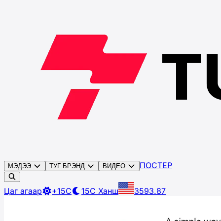
ПОСТЕР
МЭДЭЭ
ТУГ БРЭНД
ВИДЕО
Цаг агаар
+15C
15C
Ханш
3593.87