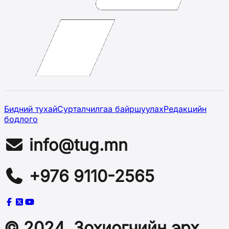
Бидний тухай
Сурталчилгаа байршуулах
Редакцийн
бодлого
info@tug.mn
+976 9110-2565
© 2024, Зохиогчийн эрх