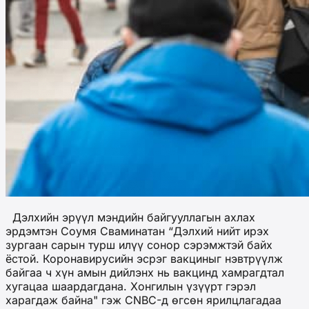
Дэлхийн эрүүл мэндийн байгууллагын ахлах
эрдэмтэн Соумя Сваминатан “Дэлхий нийт ирэх
зургаан сарын турш илүү сонор сэрэмжтэй байх
ёстой. Коронавирусийн эсрэг вакциныг нэвтрүүлж
байгаа ч хүн амын дийлэнх нь вакцинд хамрагдтал
хугацаа шаардагдана. Хонгилын үзүүрт гэрэл
харагдаж байна" гэж CNBC-д өгсөн ярилцлагадаа