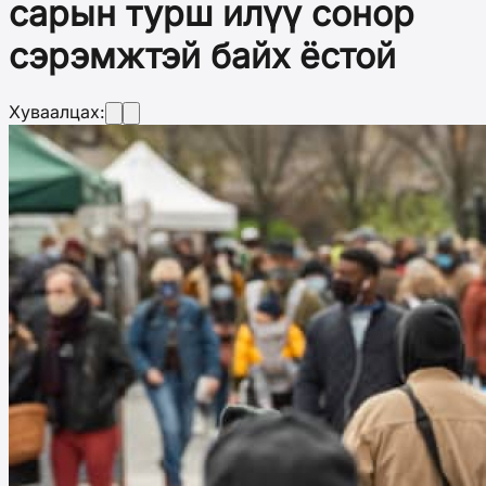
сарын турш илүү сонор
сэрэмжтэй байх ёстой
Хуваалцах: