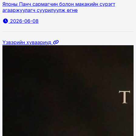
Японы Панч сармагчин болон макакийн сүрэгт
агааржуулагч суурилуулж өгнө
2026-06-08
Үзвэрийн хуваариуд