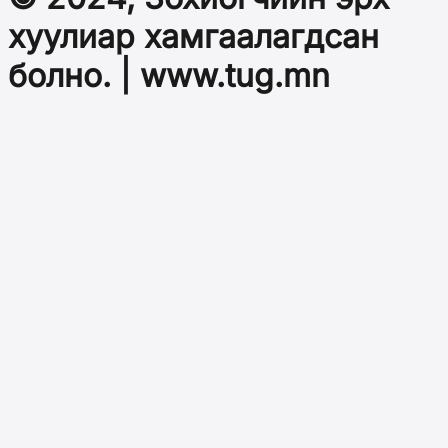
хуулиар хамгаалагдсан
болно. | www.tug.mn