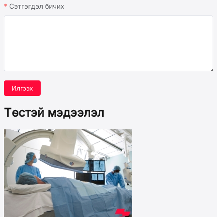
Сэтгэгдэл бичих
Илгээх
Төстэй мэдээлэл