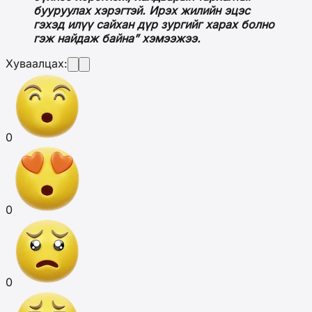
бууруулах хэрэгтэй. Ирэх жилийн эцэс
гэхэд илүү сайхан дүр зургийг харах болно
гэж найдаж байна” хэмээжээ.
Хуваалцах:
0
0
0