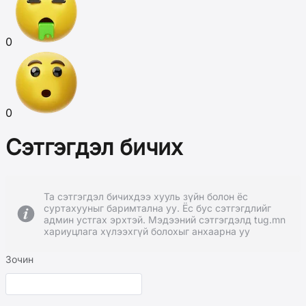
0
0
Сэтгэгдэл бичих
Та сэтгэгдэл бичихдээ хууль зүйн болон ёс
суртахууныг баримтална уу. Ёс бус сэтгэгдлийг
админ устгах эрхтэй. Мэдээний сэтгэгдэлд tug.mn
хариуцлага хүлээхгүй болохыг анхаарна уу
Зочин