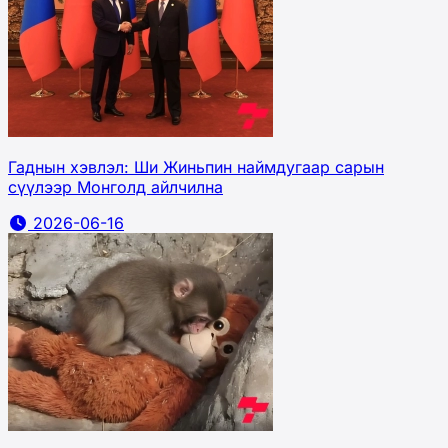
Гаднын хэвлэл: Ши Жиньпин наймдугаар сарын
сүүлээр Монголд айлчилна
2026-06-16