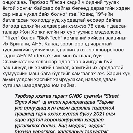
онцолжээ. Тэрбээр "Гэсэн хэдий ч бидний туулах
ёстой хонгил байсаар байгаа бөгөөд дараагийн хэдэн
сар маш чухал байх болно” гэв.”Ковид-19”-ийн
батлагдсан тохиолдлууд хурдацтай өссөөр байгаа
бөгөөд дэлхийн халдварын хэмжээ 78 саяыг давсан
талаар Жон Хопкинсийн их сургуулиас мэдээлсэн.
“Pfizer” болон “BioNTech” компаний хийсэн вакциныг
Их Британи, АНУ, Канад зэрэг оронд яаралтай
тусламжийн үйлчилгээнд ашиглахыг зөвшөөрснөөс
гадна АНУ Moderna’s-ийг мөн батлаад буй.
Сваминатаны хэлснээр одоогоор хийгдэж буй
вакцинууд нь хамгийн эмзэг, хамгийн их эрсдэлтэй
хүмүүсийн маш бага бүлгийг хамгаалах аж. Харин хүн
амын үлдсэн хэсгийг хамруулахад нэлээд удаан
хугацаа шаардагдах юм байна.
Тэрбээр лхагва гарагт CNBC сувгийн "Street
Signs Asia" -д өгсөн ярилцлагадаа "Зарим
улс орнуудад хүн амын дархлаа тодорхой
түвшинд гарч эхлэх хүртэл буюу 2021 оны
эцэс хүртэл коронавирусийн халдвар
үргэлжлэх болно. Бид мэддэг, чаддаг
бүхнээ хэрэглэж, халдварын тархалтыг