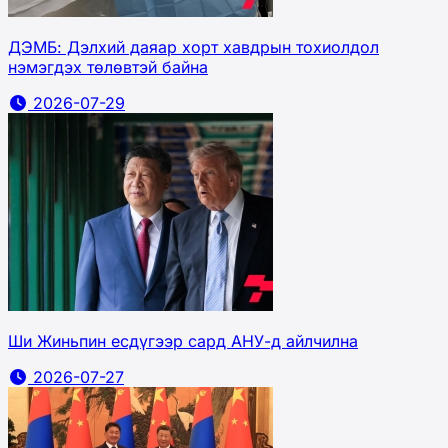
ДЭМБ: Дэлхий даяар хорт хавдрын тохиолдол
нэмэгдэх төлөвтэй байна
2026-07-29
Ши Жиньпин есдүгээр сард АНУ-д айлчилна
2026-07-27