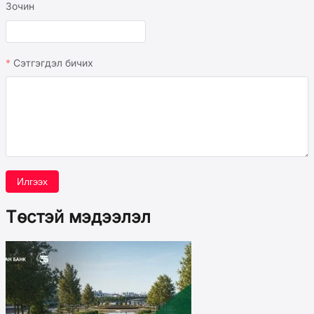
Зочин
Сэтгэгдэл бичих
Илгээх
Төстэй мэдээлэл