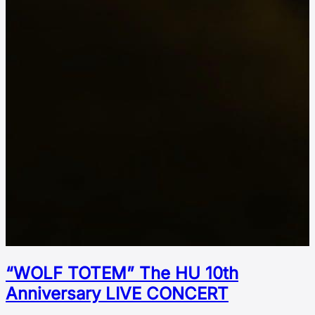
“WOLF TOTEM” The HU 10th
Аnniversary LIVE CONCERT