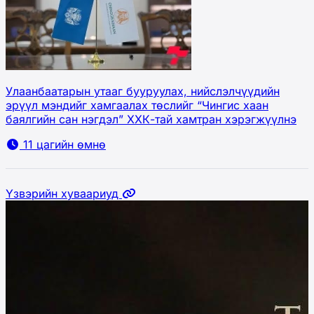
Улаанбаатарын утааг бууруулах, нийслэлчүүдийн
эрүүл мэндийг хамгаалах төслийг “Чингис хаан
баялгийн сан нэгдэл” ХХК-тай хамтран хэрэгжүүлнэ
11 цагийн өмнө
Үзвэрийн хуваариуд