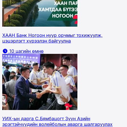
ХААН Банк Ногоон нуур орчмыг тохижуулж,
цэцэрлэгт хүрээлэн байгуулна
10 цагийн өмнө
УИХ-ын дарга С.Бямбацогт Зүүн Азийн
эрэгтэйчүүдийн волейболын аварга шалгаруулах