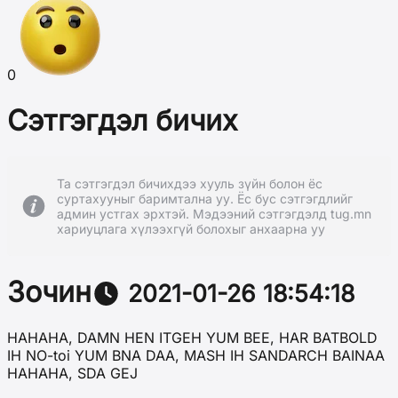
0
Сэтгэгдэл бичих
Та сэтгэгдэл бичихдээ хууль зүйн болон ёс
суртахууныг баримтална уу. Ёс бус сэтгэгдлийг
админ устгах эрхтэй. Мэдээний сэтгэгдэлд tug.mn
хариуцлага хүлээхгүй болохыг анхаарна уу
Зочин
2021-01-26 18:54:18
HAHAHA, DAMN HEN ITGEH YUM BEE, HAR BATBOLD
IH NO-toi YUM BNA DAA, MASH IH SANDARCH BAINAA
HAHAHA, SDA GEJ