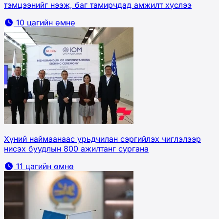
тэмцээнийг нээж, баг тамирчдад амжилт хүслээ
10 цагийн өмнө
Хүний наймаанаас урьдчилан сэргийлэх чиглэлээр
нисэх буудлын 800 ажилтанг сургана
11 цагийн өмнө