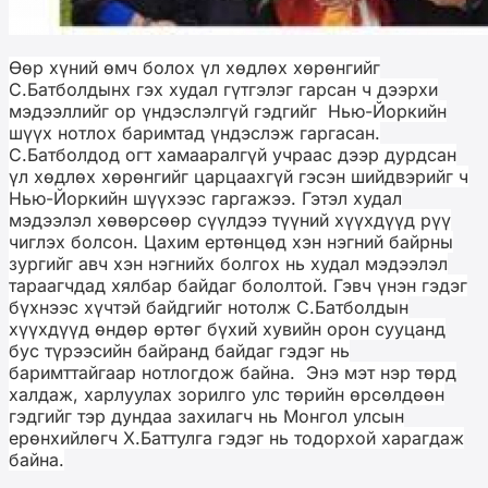
Өөр хүний өмч болох үл хөдлөх хөрөнгийг
С.Батболдынх гэх худал гүтгэлэг гарсан ч дээрхи
мэдээллийг ор үндэслэлгүй гэдгийг
Нью-Йоркийн
шүүх
нотлох баримтад үндэслэж гаргасан.
С.Батболдод огт хамааралгүй учраас дээр дурдсан
үл хөдлөх хөрөнгийг царцаахгүй гэсэн шийдвэрийг ч
Нью-Йоркийн шүүхээс гаргажээ. Гэтэл худал
мэдээлэл хөвөрсөөр сүүлдээ түүний хүүхдүүд рүү
чиглэх болсон. Цахим ертөнцөд хэн нэгний байрны
зургийг авч хэн нэгнийх болгох нь худал мэдээлэл
тараагчдад хялбар байдаг бололтой. Гэвч үнэн гэдэг
бүхнээс хүчтэй байдгийг нотолж С.Батболдын
хүүхдүүд өндөр өртөг бүхий хувийн орон сууцанд
бус түрээсийн байранд байдаг гэдэг нь
баримттайгаар нотлогдож байна. Энэ мэт нэр төрд
халдаж, харлуулах зорилго улс төрийн өрсөлдөөн
гэдгийг тэр дундаа захилагч нь Монгол улсын
ерөнхийлөгч Х.Баттулга гэдэг нь тодорхой харагдаж
байна.