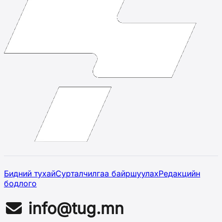
Бидний тухай
Сурталчилгаа байршуулах
Редакцийн
бодлого
info@tug.mn