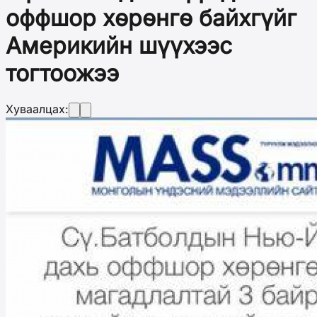
оффшор хөрөнгө байхгүйг
Америкийн шүүхээс
тогтоожээ
Хуваалцах: