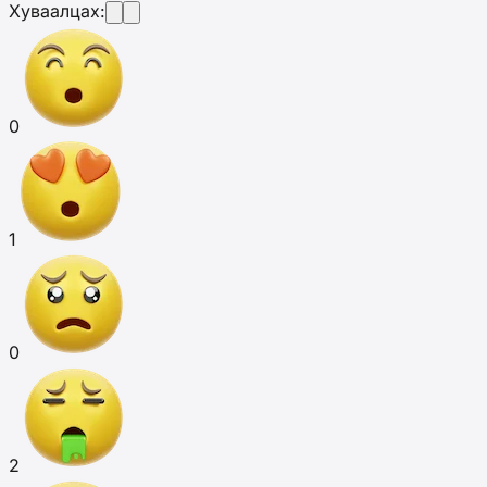
Хуваалцах:
0
1
0
2