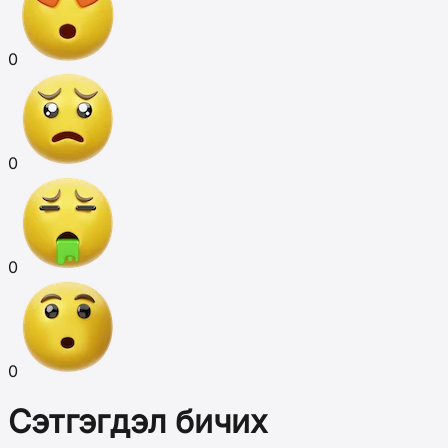
0
0
0
0
Сэтгэгдэл бичих