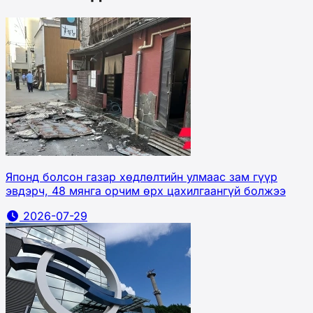
Японд болсон газар хөдлөлтийн улмаас зам гүүр
эвдэрч, 48 мянга орчим өрх цахилгаангүй болжээ
2026-07-29