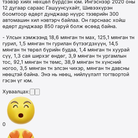
тээвэр хийх нөхцөл бүрдсэн юм. Ингэснээр 2020 оны
12 дугаар сараас Гашуунсухайт, Шивээхүрэн
боомтоор өдөрт дунджаар нүүрс тээврийн 300
автомашин хил нэвтэрч байлаа. Он гарснаас хойш
өдөрт дунджаар 850 гаруй болж өсөөд байна.
- Улсын хэмжээнд 18,6 мянган тн мах, 125,1 мянган тн
гурил, 1,5 мянган тн гурилан бүтээгдэхүүн, 14,5
мянган тн төрөл бүрийн будаа, 1,4 мянган тн хуурай
сүү, 1,3 сая ширхэг өндөг, 3,9 мянган тн ургамлын
тос, 92,1 мянган тн төмс, 38,9 мянган тн хүнсний
ногоо, 3,5 мянган тн элсэн чихэр, мянган тн давсны
нөөцтэй байна. Энэ нь нөөц, нийлүүлэлт тогтвортой
гэсэн үг юм.
Хуваалцах:
0