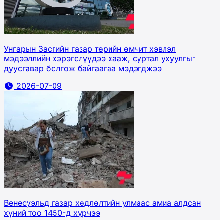
Унгарын Засгийн газар төрийн өмчит хэвлэл
мэдээллийн хэрэгслүүдээ хааж, суртал ухуулгыг
дуусгавар болгож байгаагаа мэдэгджээ
2026-07-09
Венесуэльд газар хөдлөлтийн улмаас амиа алдсан
хүний тоо 1450-д хүрчээ