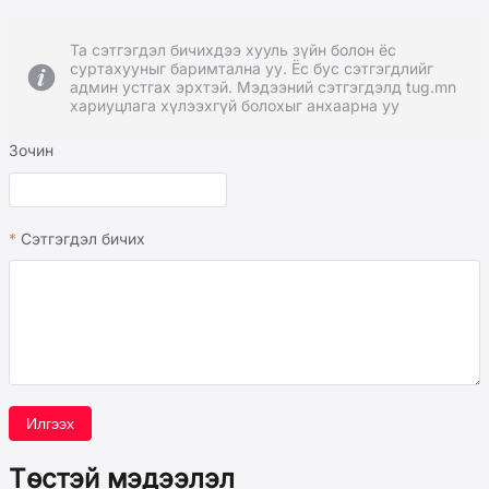
Та сэтгэгдэл бичихдээ хууль зүйн болон ёс
суртахууныг баримтална уу. Ёс бус сэтгэгдлийг
админ устгах эрхтэй. Мэдээний сэтгэгдэлд tug.mn
хариуцлага хүлээхгүй болохыг анхаарна уу
Зочин
Сэтгэгдэл бичих
Илгээх
Төстэй мэдээлэл