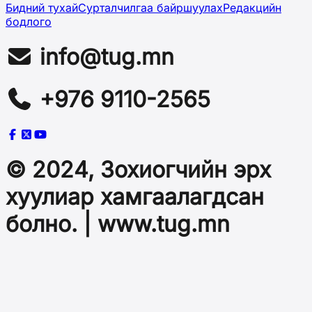
Бидний тухай
Сурталчилгаа байршуулах
Редакцийн
бодлого
info@tug.mn
+976 9110-2565
© 2024, Зохиогчийн эрх
хуулиар хамгаалагдсан
болно. | www.tug.mn