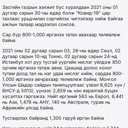
Засгийн газрын ээлжит бус хуралдаан 2021 оны 01
дүгээр сарын 30-ны өдөр болж “Ковид-19” цар
тахлаас урьдчилан сэргийлэх чиглэлээр хийж байгаа
ажлын талаар мэдээлэл сонсов.
Сар бүр 800-1,000 иргэнээ татан авахаар төлөвлөж
байна
2021 оны 02 дугаар сарын 03, 26-ны өдөр Сөүл, 02
дугаар сарын 10-нд Токио, 02 дугаар сарын 24-нд
Истанбул хот руу тусгай үүргийн нислэг үйлдэж 850
орчим иргэнээ татаж авна. Цаашид долоо хоног
тутам доод тал нь нэг удаа нислэг хийж, сардаа 800-
1,000 иргэнээ авчрахаар төлөвлөж байна. Монгол
Улсын Шадар сайдын танилцуулгаас үзвэл 8,625 хүн /
БНСУ-д 5013/, үүнээс 2,659 нь нэн яаралтай буцах
хүсэлтээ гаргажээ. Нийт иргэний 563 нь Европ, 6,441
нь Ази, 1,478 нь АНУ, 140 нь Австрали, гурав нь
Африкийн улсад байна.
Тусгаарлах байранд 1,300 гаруй иргэн байна