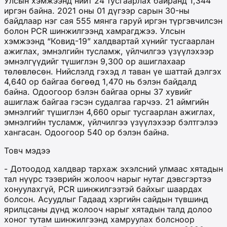
Улсын хэмжээнд нийт 24 тусгаарлах байранд 1,344
иргэн байна. 2021 оны 01 дүгээр сарын 30-ны
байдлаар нэг сая 555 мянга гаруй иргэн түргэвчилсэн
болон PCR шинжилгээнд хамрагджээ. Улсын
хэмжээнд “Ковид-19” халдвартай хүнийг тусгаарлан
ажиглах, эмнэлгийн тусламж, үйлчилгээ үзүүлэхээр
эмнэлгүүдийг түшиглэн 9,300 ор ашиглахаар
төлөвлөсөн. Нийслэлд гэхэд л таван үе шаттай дэлгэх
4,640 ор байгаа бөгөөд 1,470 нь бэлэн байдалд
байна. Одоогоор бэлэн байгаа орны 37 хувийг
ашиглаж байгаа гэсэн судалгаа гарчээ. 21 аймгийн
эмнэлгийг түшиглэн 4,660 орыг тусгаарлан ажиглах,
эмнэлгийн тусламж, үйлчилгээ үзүүлэхээр бэлтгэлээ
хангасан. Одоогоор 540 ор бэлэн байна.
Товч мэдээ
- Дотоодод халдвар тархаж эхэлсний улмаас хятадын
тал нүүрс тээврийн жолооч нарыг нутаг дэвсгэртээ
хонуулахгүй, PCR шинжилгээтэй байхыг шаардах
болсон. Асуудлыг Гадаад хэргийн сайдын түвшинд
ярилцсаны дүнд жолооч нарыг хятадын талд долоо
хоног тутам шинжилгээнд хамруулах болсноор