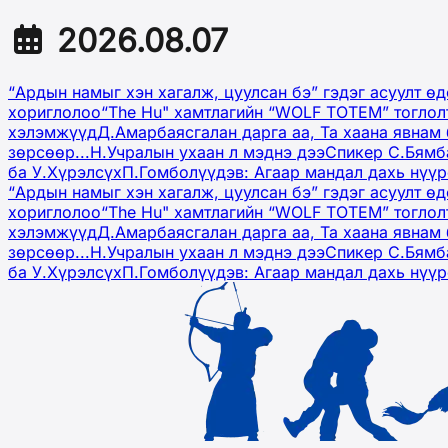
2026.08.07
“Ардын намыг хэн хагалж, цуулсан бэ” гэдэг асуулт ө
хориглолоо
“The Hu" хамтлагийн “WOLF TOTEM” тоглол
хэлэмжүүд
Д.Амарбаясгалан дарга аа, Та хаана явнам 
зөрсөөр...
Н.Учралын ухаан л мэднэ дээ
Спикер С.Бямб
ба У.Хүрэлсүх
П.Гомболүүдэв: Агаар мандал дахь нүү
“Ардын намыг хэн хагалж, цуулсан бэ” гэдэг асуулт ө
хориглолоо
“The Hu" хамтлагийн “WOLF TOTEM” тоглол
хэлэмжүүд
Д.Амарбаясгалан дарга аа, Та хаана явнам 
зөрсөөр...
Н.Учралын ухаан л мэднэ дээ
Спикер С.Бямб
ба У.Хүрэлсүх
П.Гомболүүдэв: Агаар мандал дахь нүү