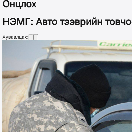
Онцлох
НЭМГ: Авто тээврийн товчо
Хуваалцах: