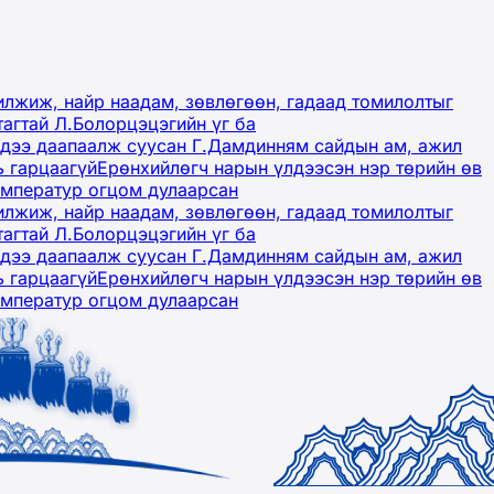
лжиж, найр наадам, зөвлөгөөн, гадаад томилолтыг
тагтай Л.Болорцэцэгийн үг ба
гэдээ даапаалж суусан Г.Дамдинням сайдын ам, ажил
ь гарцаагүй
Ерөнхийлөгч нарын үлдээсэн нэр төрийн өв
емператур огцом дулаарсан
лжиж, найр наадам, зөвлөгөөн, гадаад томилолтыг
тагтай Л.Болорцэцэгийн үг ба
гэдээ даапаалж суусан Г.Дамдинням сайдын ам, ажил
ь гарцаагүй
Ерөнхийлөгч нарын үлдээсэн нэр төрийн өв
емператур огцом дулаарсан