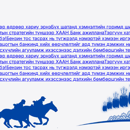
дөр өдрөөр хариу эрнэ
Бүх шатанд хэмнэлтийн горимд ши
тын стратегийн түншээр ХААН Банк ажиллана
Тэргүүн ха
бэ!
Бензин тос тасрах нь түгжрэлд нэмэртэй хэмээн ир
ацогтын банкинд хийх өөрчлөлтийг ард түмэн дэмжих н
рсхүчлийн агууламж ихэссэнээс дэлхийн бөмбөрцгийн т
дөр өдрөөр хариу эрнэ
Бүх шатанд хэмнэлтийн горимд ши
тын стратегийн түншээр ХААН Банк ажиллана
Тэргүүн ха
бэ!
Бензин тос тасрах нь түгжрэлд нэмэртэй хэмээн ир
ацогтын банкинд хийх өөрчлөлтийг ард түмэн дэмжих н
рсхүчлийн агууламж ихэссэнээс дэлхийн бөмбөрцгийн т