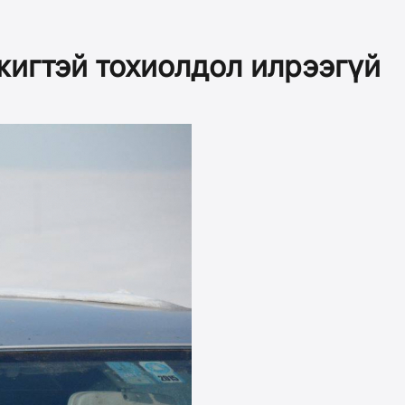
жигтэй тохиолдол илрээгүй