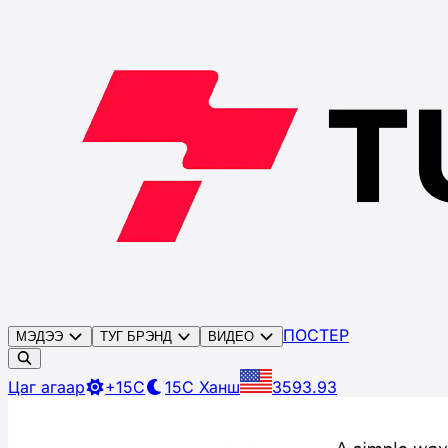
ПОСТЕР
МЭДЭЭ
ТУГ БРЭНД
ВИДЕО
Цаг агаар
+15C
15C
Ханш
3593.93