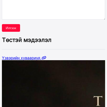
Илгээх
Төстэй мэдээлэл
Үзвэрийн хуваариуд