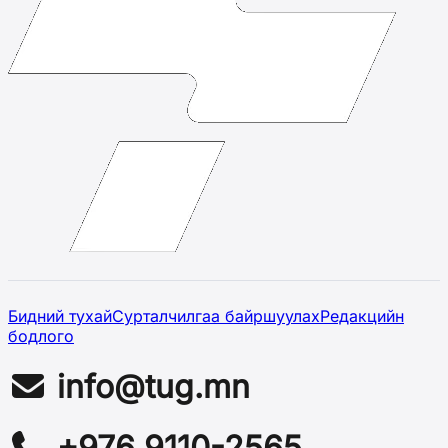
Бидний тухай
Сурталчилгаа байршуулах
Редакцийн
бодлого
info@tug.mn
+976 9110-2565