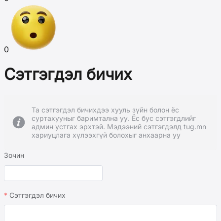
0
Сэтгэгдэл бичих
Та сэтгэгдэл бичихдээ хууль зүйн болон ёс
суртахууныг баримтална уу. Ёс бус сэтгэгдлийг
админ устгах эрхтэй. Мэдээний сэтгэгдэлд tug.mn
хариуцлага хүлээхгүй болохыг анхаарна уу
Зочин
Сэтгэгдэл бичих