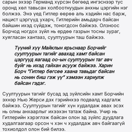
сарын эхээр Германд хүрсэн бөгөөд ингэснээр тус
оронд хөл тавьсан холбоотнуудын анхны цэргийн нэг
болжээ. Энэ үед Гитлер өөрөө аль хэдийн нас барж,
нацист цэргүүд ухарч, Гитлерийн амьдарч байсан
байшин ихэд сүйдэж, тоногдсон байжээ. Олзноос
Борчод ногдох зүйл нь ердөө газрын тосны зураг,
хуягласан хантааз, суултуурын таш байжээ.
Түүний хүү Майклын ярьснаар Борчийг
суултуурын тагийг авахад хамт байсан
цэргүүд яагаад оо-ын суултуурын таг авч
буйг нь ихэд гайхан асууж байжээ. Харин
Борч "Гитлер бөгсөө хаана тавьдаг байсан
нь сонин биш гэж үү” хэмээн хариулж
байсан гэдэг.
Суултуурын тагийг бусад эд зүйлсийн хамт Борчийн
эхнэр Нью Жерси дэх гэрийнхээ подвалд хадгалж
байжээ. Суултуурын тагийг хүн худалдаж авах эсэх
нь олны анхаарлыг ихээхэн татаж байна. Учир нь
Гитлерийн хэрэглэж байсан олон эд зүйлс дуудлага
худалгаагаар орсон ч хэн ч худалдаж авч байгаагүй
тохиолдол олон бий билээ.