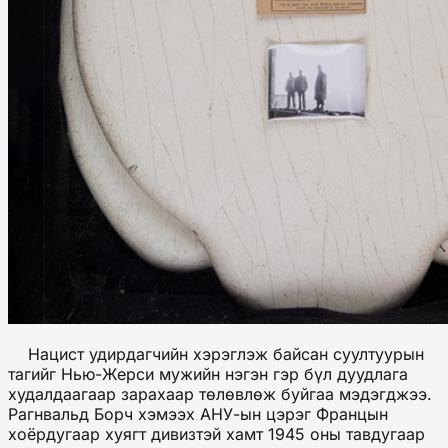
Нацист удирдагчийн хэрэглэж байсан суултуурын
тагийг Нью-Жерси мужийн нэгэн гэр бүл дуудлага
худалдаагаар зарахаар төлөвлөж буйгаа мэдэгджээ.
Рагнвальд Борч хэмээх АНУ-ын цэрэг Францын
хоёрдугаар хуягт дивизтэй хамт 1945 оны тавдугаар