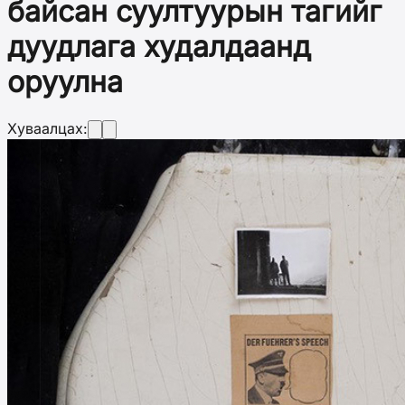
байсан суултуурын тагийг
дуудлага худалдаанд
оруулна
Хуваалцах: