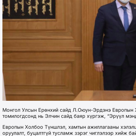
Монгол Улсын Ерөнхий сайд Л.Оюун-Эрдэнэ Европын Х
томилогдсонд нь Элчин сайд баяр хүргэж, “Эрүүл мэнд
Европын Холбоо Түншлэл, хамтын ажиллагааны хэлэлцэ
оруулалт, буцалтгүй тусламж зэрэг чиглэлээр хийж ба