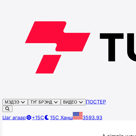
ПОСТЕР
МЭДЭЭ
ТУГ БРЭНД
ВИДЕО
Цаг агаар
+15C
15C
Ханш
3593.93