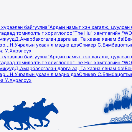
 хүрээлэн байгуулна
“Ардын намыг хэн хагалж, цуулсан 
гадаад томилолтыг хориглолоо
“The Hu" хамтлагийн “W
эмжүүд
Д.Амарбаясгалан дарга аа, Та хаана явнам бэ!
Бе
р...
Н.Учралын ухаан л мэднэ дээ
Спикер С.Бямбацогтын
ба У.Хүрэлсүх
 хүрээлэн байгуулна
“Ардын намыг хэн хагалж, цуулсан 
гадаад томилолтыг хориглолоо
“The Hu" хамтлагийн “W
эмжүүд
Д.Амарбаясгалан дарга аа, Та хаана явнам бэ!
Бе
р...
Н.Учралын ухаан л мэднэ дээ
Спикер С.Бямбацогтын
ба У.Хүрэлсүх