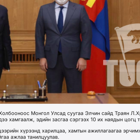
олбооноос Монгол Улсад суугаа Элчин сайд Траян Л.Хр
ээ хамгаалж, эдийн засгаа сэргээх 10 их наядын цогц т
эрийн хүрээнд харилцаа, хамтын ажиллагаагаа эрчимжү
йгаа ажлаа танилцуулав.