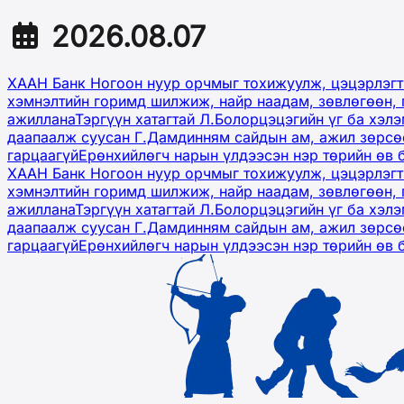
2026.08.07
ХААН Банк Ногоон нуур орчмыг тохижуулж, цэцэрлэгт
хэмнэлтийн горимд шилжиж, найр наадам, зөвлөгөөн, 
ажиллана
Тэргүүн хатагтай Л.Болорцэцэгийн үг ба хэл
даапаалж суусан Г.Дамдинням сайдын ам, ажил зөрсөө
гарцаагүй
Ерөнхийлөгч нарын үлдээсэн нэр төрийн өв 
ХААН Банк Ногоон нуур орчмыг тохижуулж, цэцэрлэгт
хэмнэлтийн горимд шилжиж, найр наадам, зөвлөгөөн, 
ажиллана
Тэргүүн хатагтай Л.Болорцэцэгийн үг ба хэл
даапаалж суусан Г.Дамдинням сайдын ам, ажил зөрсөө
гарцаагүй
Ерөнхийлөгч нарын үлдээсэн нэр төрийн өв 