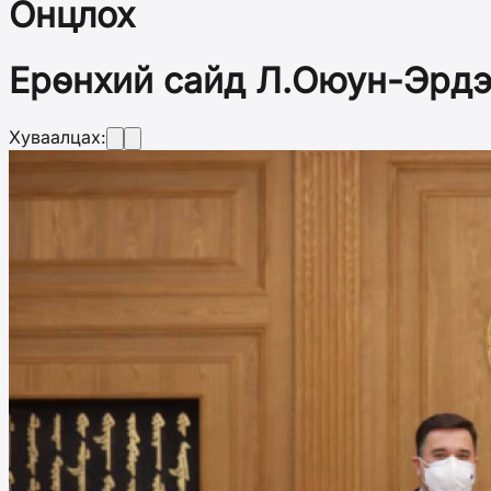
Онцлох
Ерөнхий сайд Л.Оюун-Эрдэ
Хуваалцах: