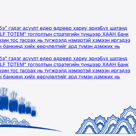
бэ” гэдэг асуулт өдөр өдрөөр хариу эрнэ
Бүх шатанд
OLF TOTEM” тоглолтын стратегийн түншээр ХААН Банк
нзин тос тасрах нь түгжрэлд нэмэртэй хэмээн иргэдээ
 банкинд хийх өөрчлөлтийг ард түмэн дэмжих нь
бэ” гэдэг асуулт өдөр өдрөөр хариу эрнэ
Бүх шатанд
OLF TOTEM” тоглолтын стратегийн түншээр ХААН Банк
нзин тос тасрах нь түгжрэлд нэмэртэй хэмээн иргэдээ
 банкинд хийх өөрчлөлтийг ард түмэн дэмжих нь