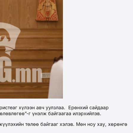
истеаг хүлээн авч уулзлаа. Ерөнхий сайдаар
өлөвлөгөө”-г үнэлж байгаагаа илэрхийлэв.
үлэхийн төлөө байгааг хэлэв. Мөн ноу хау, хөрөнгө