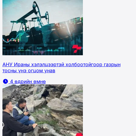
АНУ Ираны хэлэлцээртэй холбоотойгоор газрын
тосны үнэ огцом унав
4 өдрийн өмнө