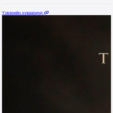
Үзвэрийн хуваариуд