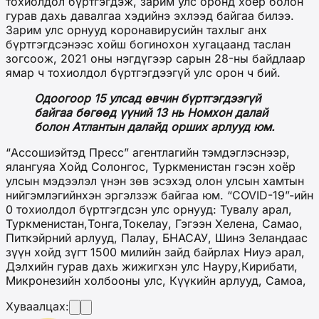
тохиолдол бүртгэгдэж, зарим улс оронд хоёр болон
гурав дахь давалгаа хэдийнэ эхлээд байгаа билээ.
Зарим улс орнууд коронавирусийн тахлыг анх
бүртгэгдсэнээс хойш богинохон хугацаанд таслан
зогсоож, 2021 оны нэгдүгээр сарын 28-ны байдлаар
ямар ч тохиолдол бүртгэгдээгүй улс орон ч бий.
Одоогоор 15 улсад өвчин бүртгэгдээгүй
байгаа бөгөөд үүний 13 нь Номхон далай
болон Атлантын далайд орших арлууд юм.
“Ассошиэйтэд Пресс” агентлагийн тэмдэглэснээр,
ялангуяа Хойд Солонгос, Туркменистан гэсэн хоёр
улсын мэдээлэл үнэн зөв эсэхэд олон улсын хамтын
нийгэмлэгийнхэн эргэлзэж байгаа юм. “COVID-19”-ийн
0 тохиолдол бүртгэгдсэн улс орнууд: Тувалу арал,
Туркменистан,Тонга,Токелау, Гэгээн Хелена, Самао,
Питкэйрний арлууд, Палау, БНАСАУ, Шинэ Зеландаас
зүүн хойд зүгт 1500 милийн зайд байрлах Ниуэ арал,
Дэлхийн гурав дахь жижигхэн улс Науру,Кирибати,
Микронезийн холбооны улс, Күүкийн арлууд, Самоа,
Хуваалцах: