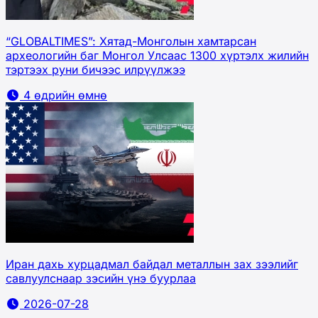
“GLOBALTIMES”: Хятад-Монголын хамтарсан
археологийн баг Монгол Улсаас 1300 хүртэлх жилийн
тэртээх руни бичээс илрүүлжээ
4 өдрийн өмнө
Иран дахь хурцадмал байдал металлын зах зээлийг
савлуулснаар зэсийн үнэ буурлаа
2026-07-28