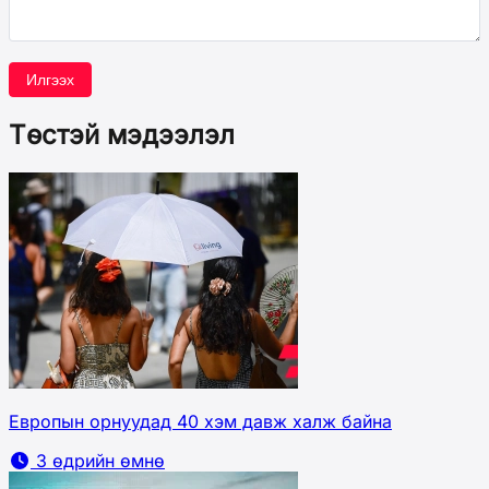
Илгээх
Төстэй мэдээлэл
Европын орнуудад 40 хэм давж халж байна
3 өдрийн өмнө