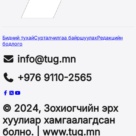
Бидний тухай
Сурталчилгаа байршуулах
Редакцийн
бодлого
info@tug.mn
+976 9110-2565
© 2024, Зохиогчийн эрх
хуулиар хамгаалагдсан
болно. | www.tug.mn