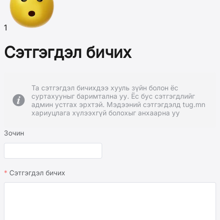
1
Сэтгэгдэл бичих
Та сэтгэгдэл бичихдээ хууль зүйн болон ёс
суртахууныг баримтална уу. Ёс бус сэтгэгдлийг
админ устгах эрхтэй. Мэдээний сэтгэгдэлд tug.mn
хариуцлага хүлээхгүй болохыг анхаарна уу
Зочин
Сэтгэгдэл бичих