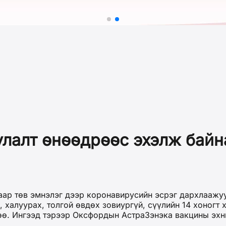
лалт өнөөдрөөс эхэлж байн
р төв эмнэлэг дээр коронавирусийн эсрэг дархлаажуул
халуурах, толгой өвдөх зовиургүй, сүүлийн 14 хоногт 
өө. Ингээд тэрээр Оксфордын АстраЗэнэка вакцины эхни