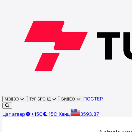
ПОСТЕР
МЭДЭЭ
ТУГ БРЭНД
ВИДЕО
Цаг агаар
+15C
15C
Ханш
3593.87