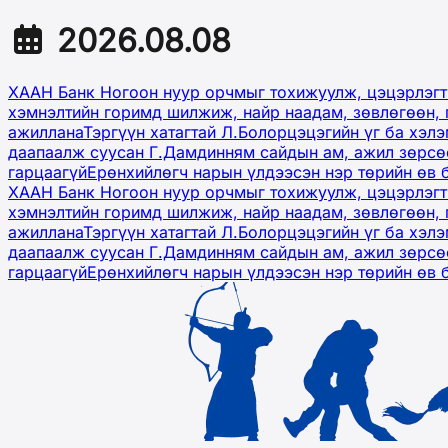
2026.08.08
ХААН Банк Ногоон нуур орчмыг тохижуулж, цэцэрлэгт
хэмнэлтийн горимд шилжиж, найр наадам, зөвлөгөөн, 
ажиллана
Тэргүүн хатагтай Л.Болорцэцэгийн үг ба хэл
даапаалж суусан Г.Дамдинням сайдын ам, ажил зөрсөө
гарцаагүй
Ерөнхийлөгч нарын үлдээсэн нэр төрийн өв 
ХААН Банк Ногоон нуур орчмыг тохижуулж, цэцэрлэгт
хэмнэлтийн горимд шилжиж, найр наадам, зөвлөгөөн, 
ажиллана
Тэргүүн хатагтай Л.Болорцэцэгийн үг ба хэл
даапаалж суусан Г.Дамдинням сайдын ам, ажил зөрсөө
гарцаагүй
Ерөнхийлөгч нарын үлдээсэн нэр төрийн өв 