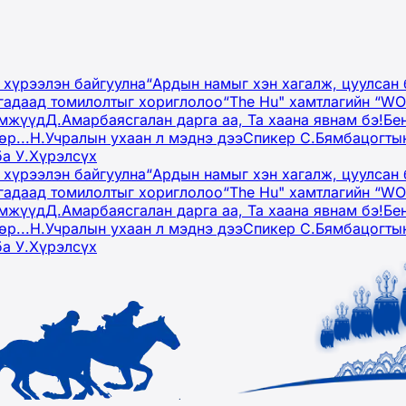
 хүрээлэн байгуулна
“Ардын намыг хэн хагалж, цуулсан 
гадаад томилолтыг хориглолоо
“The Hu" хамтлагийн “W
эмжүүд
Д.Амарбаясгалан дарга аа, Та хаана явнам бэ!
Бе
р...
Н.Учралын ухаан л мэднэ дээ
Спикер С.Бямбацогтын
ба У.Хүрэлсүх
 хүрээлэн байгуулна
“Ардын намыг хэн хагалж, цуулсан 
гадаад томилолтыг хориглолоо
“The Hu" хамтлагийн “W
эмжүүд
Д.Амарбаясгалан дарга аа, Та хаана явнам бэ!
Бе
р...
Н.Учралын ухаан л мэднэ дээ
Спикер С.Бямбацогтын
ба У.Хүрэлсүх