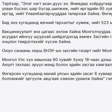
Тэрбээр, "Элэг нэгт ахан дүүс ээ. Өнөөдөр хоёрдуга
улаан бүсээс шар бүсэд шилжиж, нийт иргэдийн 95 ху
иргэд, нийт Улаанбаатарчууддаа талархаж байна. Өнгө
Бид энэ хугацаанд өвчний тархалтыг хумиж, нийт 523
Вакцинжуулалт энэ цагаас эхлэж байна Монголчуудаа.
асуудал ийнхүү шуурхай шийдэгдэхэд өмнөх Засгийн г
онцлон тэмдэглэхийг хүсэж байна.
Оюун санааны хөрш БНЭУ-ын засгийн газарт нийт Монг
Монгол Улс хүн амынхаа 60 хувийг буюу 18-наас дээш
Аюулт тахлаас эрүүл мэнд болон эдийн засгаа хамгаа
Өнгөрсөн хугацаанд манай улсын эдийн засаг 6 хувиар
боломжийг эргүүлж авцгаая хэмээн уриалж байна" гэ