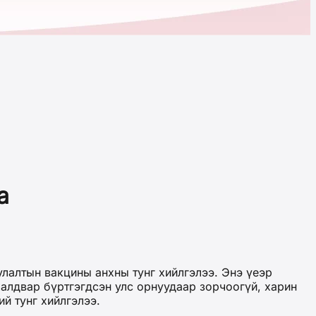
а
алтын вакцины анхны тунг хийлгэлээ. Энэ үеэр
халдвар бүртгэгдсэн улс орнуудаар зорчоогүй, харин
й тунг хийлгэлээ.