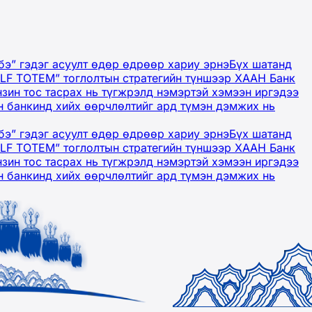
бэ” гэдэг асуулт өдөр өдрөөр хариу эрнэ
Бүх шатанд
OLF TOTEM” тоглолтын стратегийн түншээр ХААН Банк
нзин тос тасрах нь түгжрэлд нэмэртэй хэмээн иргэдээ
 банкинд хийх өөрчлөлтийг ард түмэн дэмжих нь
бэ” гэдэг асуулт өдөр өдрөөр хариу эрнэ
Бүх шатанд
OLF TOTEM” тоглолтын стратегийн түншээр ХААН Банк
нзин тос тасрах нь түгжрэлд нэмэртэй хэмээн иргэдээ
 банкинд хийх өөрчлөлтийг ард түмэн дэмжих нь