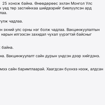
од 25 хонож байна. Өнөөдөрөөс эхлэн Монгол Улс
 үед төр засгийнхаа шийдвэрийг биелүүлсэн ард
лаа.
үүлж чадлаа.
н эхний улс орны нэг болж чадлаа. Вакцинжуулалтын
нарын илгээсэн захидал чухал үүрэгтэй байсныг
 байна.
на. Вакцинжуулалт сайн дурын үндсэн дээр хийгдэнэ.
эмээ сайн баримтлаарай. Хаагдсан бүхнээ нээж, алдсан