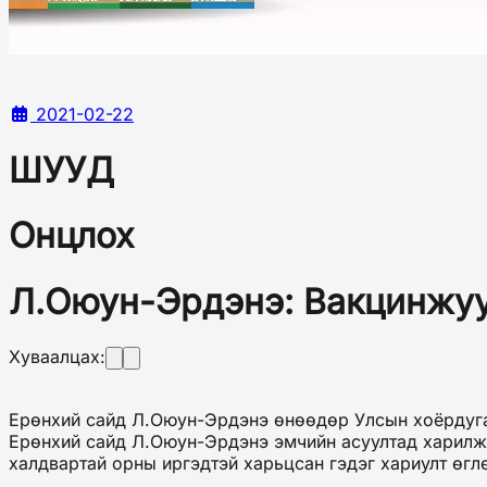
2021-02-22
ШУУД
Онцлох
Л.Оюун-Эрдэнэ: Вакцинжуу
Хуваалцах:
Ерөнхий сайд Л.Оюун-Эрдэнэ өнөөдөр Улсын хоёрдугаа
Ерөнхий сайд Л.Оюун-Эрдэнэ эмчийн асуултад харилж, 
халдвартай орны иргэдтэй харьцсан гэдэг хариулт өгл