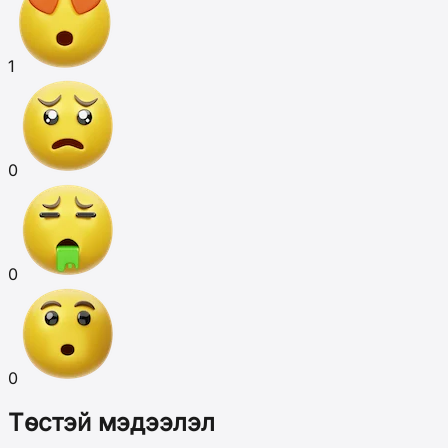
1
0
0
0
Төстэй мэдээлэл