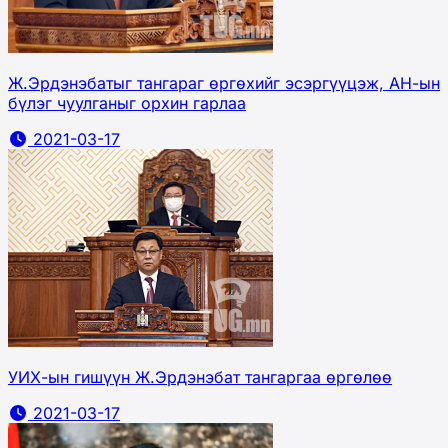
Ж.Эрдэнэбатыг тангараг өргөхийг эсэргүүцэж, АН-ын
бүлэг чуулганыг орхин гарлаа
2021-03-17
УИХ-ын гишүүн Ж.Эрдэнэбат тангаргаа өргөлөө
2021-03-17