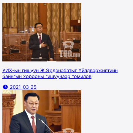
УИХ-ын гишүүн Ж.Эрдэнэбатыг Үйлдвэржилтийн
байнгын хорооны гишүүнээр томилов
2021-03-25