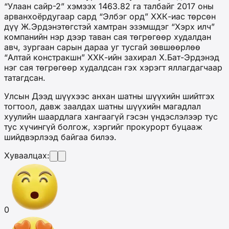
“Улаан сайр-2” хэмээх 1463.82 га талбайг 2017 оны
арванхоёрдугаар сард “Элбэг орд” ХХК-иас төрсөн
дүү Ж.Эрдэнэтөгстэй хамтран эзэмшдэг “Хэрх илч”
компанийн нэр дээр таван сая төгрөгөөр худалдан
авч, зургаан сарын дараа уг тусгай зөвшөөрлөө
“Алтай констракшн” ХХК-ийн захирал Х.Бат-Эрдэнэд
нэг сая төгрөгөөр худалдсан гэх хэрэгт яллагдагчаар
татагдсан.
Улсын Дээд шүүхээс анхан шатны шүүхийн шийтгэх
тогтоол, давж заалдах шатны шүүхийн магадлал
хуулийн шаардлага хангаагүй гэсэн үндэслэлээр тус
тус хүчингүй болгож, хэргийг прокурорт буцааж
шийдвэрлээд байгаа билээ.
Хуваалцах:
0