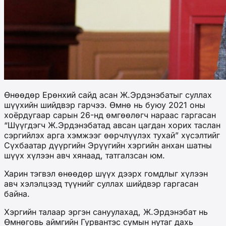
Өнөөдөр Ерөнхий сайд асан Ж.Эрдэнэбатыг суллах
шүүхийн шийдвэр гарчээ. Өмнө нь буюу 2021 оны
хоёрдугаар сарын 26-нд өмгөөлөгч нараас гаргасан
“Шүүгдэгч Ж.Эрдэнэбатад авсан цагдан хорих таслан
сэргийлэх арга хэмжээг өөрчлүүлэх тухай” хүсэлтийг
Сүхбаатар дүүргийн Эрүүгийн хэргийн анхан шатны
шүүх хүлээн авч хянаад, татгалзсан юм.
Харин тэгвэл өнөөдөр шүүх дээрх гомдлыг хүлээн
авч хэлэлцээд түүнийг суллах шийдвэр гаргасан
байна.
Хэргийн талаар эргэн сануулахад, Ж.Эрдэнэбат нь
Өмнөговь аймгийн Гурвантэс сумын нутаг дахь