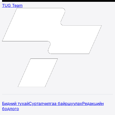
TUG Team
Бидний тухай
Сурталчилгаа байршуулах
Редакцийн
бодлого