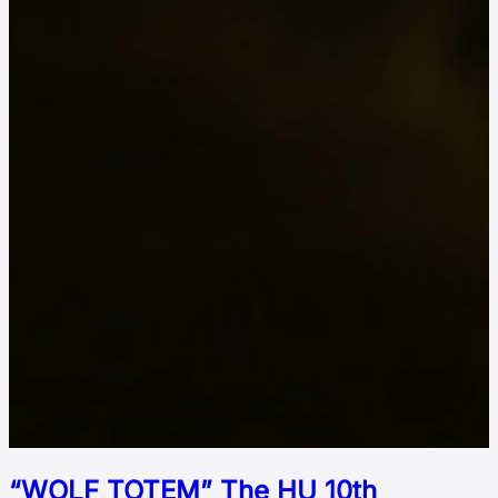
“WOLF TOTEM” The HU 10th