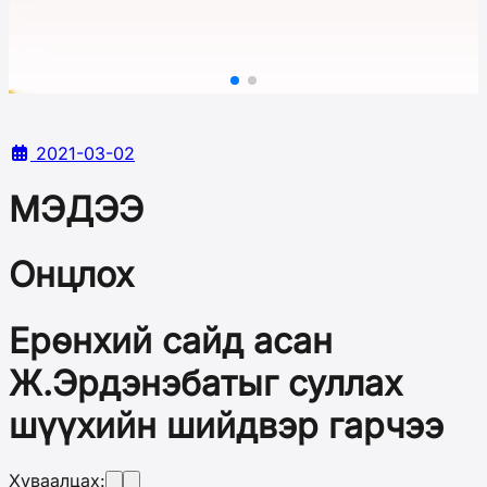
2021-03-02
МЭДЭЭ
Онцлох
Ерөнхий сайд асан
Ж.Эрдэнэбатыг суллах
шүүхийн шийдвэр гарчээ
Хуваалцах: