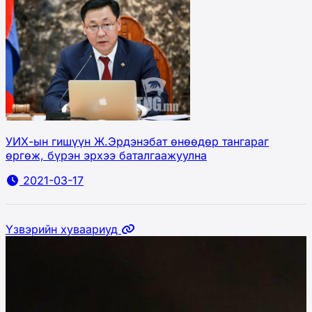
УИХ-ын гишүүн Ж.Эрдэнэбат өнөөдөр тангараг
өргөж, бүрэн эрхээ баталгаажуулна
2021-03-17
Үзвэрийн хуваариуд