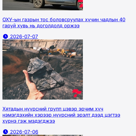
ОХУ-ын газрын тос боловсруулах хүчин чадлын 40
гаруй хувь нь доголдолд оржээ
2026-07-07
Хятадын нүүрсний групп цэвэр эрчим хүч
нэмэгдэхийн хэрээр нүүрсний эрэлт дээд цэгтээ
хүрнэ гэж мэдэгджээ
2026-07-06