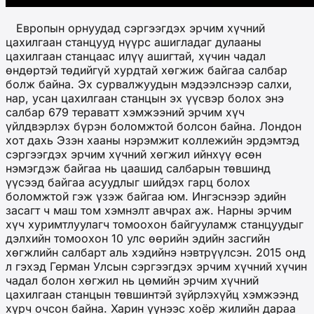
Европын орнуудад сэргээгдэх эрчим хүчний
цахилгаан станцууд нүүрс ашигладаг дулааны
цахилгаан станцаас илүү ашигтай, хүчин чадал
өндөртэй төдийгүй хурдтай хөгжиж байгаа салбар
болж байна. Эх сурвалжуудын мэдээлснээр салхи,
нар, усан цахилгаан станцын эх үүсвэр болох энэ
салбар 679 тераватт хэмжээний эрчим хүч
үйлдвэрлэх бүрэн боломжтой болсон байна. Лондон
хот дахь Эзэн хааны нэрэмжит коллежийн эрдэмтэд
сэргээгдэх эрчим хүчний хөгжил ийнхүү өсөн
нэмэгдэж байгаа нь цаашид салбарын төвшинд
үүсээд байгаа асуудлыг шийдэх гарц болох
боломжтой гэж үзэж байгаа юм. Ингэснээр эдийн
засагт ч маш том хэмнэлт авчрах аж. Нарны эрчим
хүч хуримтлуулагч томоохон байгууламж станцуудыг
дэлхийн томоохон 10 улс өөрийн эдийн засгийн
хөгжлийн салбарт аль хэдийнэ нэвтрүүлсэн. 2015 онд
л гэхэд Герман Улсын сэргээгдэх эрчим хүчний хүчин
чадал болон хөгжил нь цөмийн эрчим хүчний
цахилгаан станцын төвшинтэй зүйрлэхүйц хэмжээнд
хүрч очсон байна. Харин үүнээс хоёр жилийн дараа