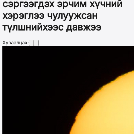
сэргээгдэх эрчим хүчний
хэрэглээ чулуужсан
түлшнийхээс давжээ
Хуваалцах: