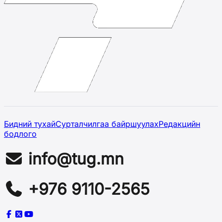
Бидний тухай
Сурталчилгаа байршуулах
Редакцийн
бодлого
info@tug.mn
+976 9110-2565