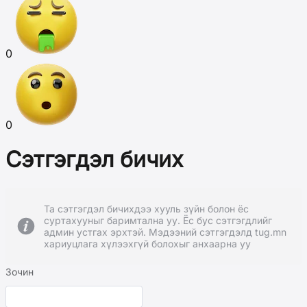
0
0
Сэтгэгдэл бичих
Та сэтгэгдэл бичихдээ хууль зүйн болон ёс
суртахууныг баримтална уу. Ёс бус сэтгэгдлийг
админ устгах эрхтэй. Мэдээний сэтгэгдэлд tug.mn
хариуцлага хүлээхгүй болохыг анхаарна уу
Зочин