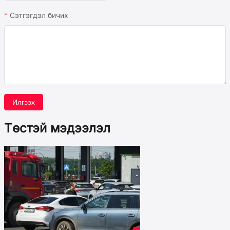
Сэтгэгдэл бичих
Илгээх
Төстэй мэдээлэл