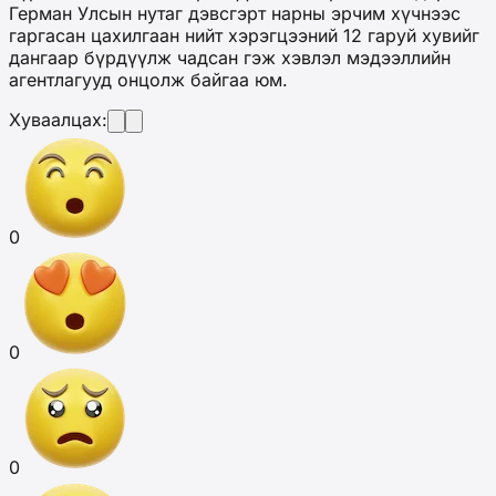
Герман Улсын нутаг дэвсгэрт нарны эрчим хүчнээс
гаргасан цахилгаан нийт хэрэгцээний 12 гаруй хувийг
дангаар бүрдүүлж чадсан гэж хэвлэл мэдээллийн
агентлагууд онцолж байгаа юм.
Хуваалцах:
0
0
0