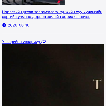
Норвегийн угсаа залгамжлагч гүнжийн хүү хүчингийн
хэргийн улмаас дөрвөн жилийн хорих ял авчээ
2026-06-16
Үзвэрийн хуваариуд