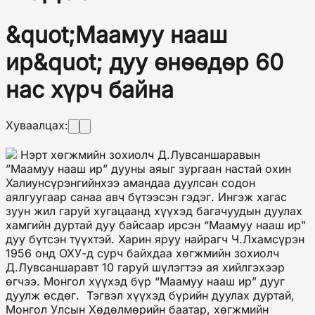
&quot;Маамуу нааш
ир&quot; дуу өнөөдөр 60
нас хүрч байна
Хуваалцах:
Нэрт хөгжмийн зохиолч Д.Лувсаншаравын
”Маамуу нааш ир” дууны аяыг зургаан настай охин
Халиунсүрэнгийнхээ амандаа дуулсан содон
аялгуугаар санаа авч бүтээсэн гэдэг. Ингэж хагас
зуун жил гаруй хугацаанд хүүхэд багачуудын дуулах
хамгийн дуртай дуу байсаар ирсэн “Маамуу нааш ир”
дуу бүтсэн түүхтэй. Харин яруу найрагч Ч.Лхамсүрэн
1956 онд ОХУ-д сурч байхдаа хөгжмийн зохиолч
Д.Лувсаншаравт 10 гаруй шүлэгтээ ая хийлгэхээр
өгчээ. Монгол хүүхэд бүр “Маамуу нааш ир” дууг
дуулж өсдөг. Тэгвэл хүүхэд бүрийн дуулах дуртай,
Монгол Улсын Хөдөлмөрийн баатар, хөгжмийн