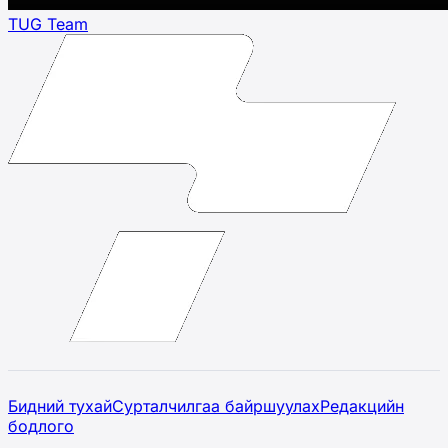
TUG Team
Бидний тухай
Сурталчилгаа байршуулах
Редакцийн
бодлого