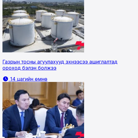
Газрын тосны агуулахууд эхнээсээ ашиглалтад
ороход бэлэн болжээ
14 цагийн өмнө