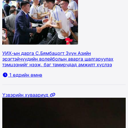
УИХ-ын дарга С.Бямбацогт Зүүн Азийн
эрэгтэйчүүдийн волейболын аварга шалгаруулах
тэмцээнийг нээж, баг тамирчдад амжилт хүслээ
1 өдрийн өмнө
Үзвэрийн хуваариуд