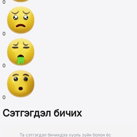
0
0
0
0
Сэтгэгдэл бичих
Та сэтгэгдэл бичихдээ хууль зүйн болон ёс