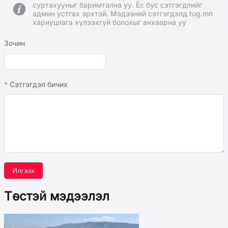
суртахууныг баримтална уу. Ёс бус сэтгэгдлийг
админ устгах эрхтэй. Мэдээний сэтгэгдэлд tug.mn
хариуцлага хүлээхгүй болохыг анхаарна уу
Зочин
Сэтгэгдэл бичих
Илгээх
Төстэй мэдээлэл