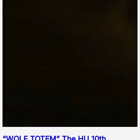
“WOLF TOTEM” The HU 10th