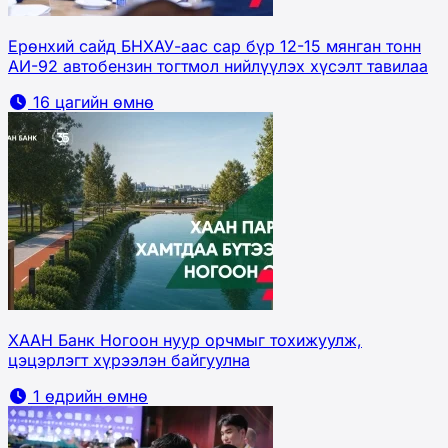
Ерөнхий сайд БНХАУ-аас сар бүр 12-15 мянган тонн
АИ-92 автобензин тогтмол нийлүүлэх хүсэлт тавилаа
16 цагийн өмнө
ХААН Банк Ногоон нуур орчмыг тохижуулж,
цэцэрлэгт хүрээлэн байгуулна
1 өдрийн өмнө