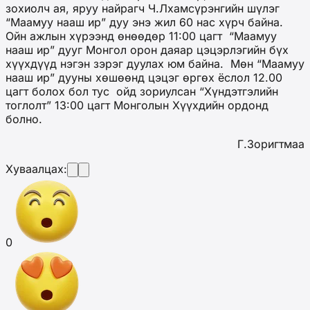
зохиолч ая, яруу найрагч Ч.Лхамсүрэнгийн шүлэг
“Маамуу нааш ир” дуу энэ жил 60 нас хүрч байна.
Ойн ажлын хүрээнд өнөөдөр 11:00 цагт “Маамуу
нааш ир” дууг Монгол орон даяар цэцэрлэгийн бүх
хүүхдүүд нэгэн зэрэг дуулах юм байна. Мөн “Маамуу
нааш ир” дууны хөшөөнд цэцэг өргөх ёслол 12.00
цагт болох бол тус ойд зориулсан “Хүндэтгэлийн
тоглолт” 13:00 цагт Монголын Хүүхдийн ордонд
болно.
Г.Зоригтмаа
Хуваалцах:
0