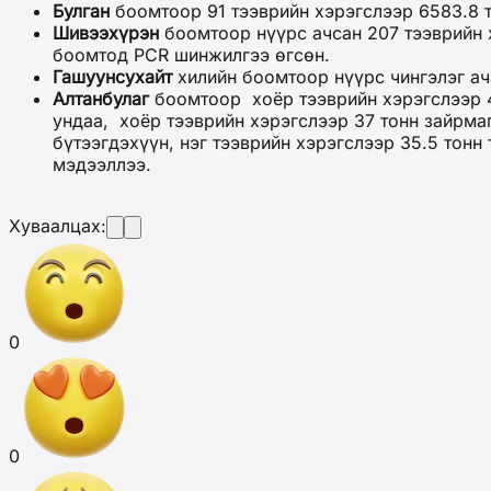
Булган
боомтоор 91 тээврийн хэрэгслээр 6583.8 
Шивээхүрэн
боомтоор нүүрс ачсан 207 тээврийн 
боомтод PCR шинжилгээ өгсөн.
Гашуунсухайт
хилийн боомтоор нүүрс чингэлэг ача
Алтанбулаг
боомтоор хоёр тээврийн хэрэгслээр 41
ундаа, хоёр тээврийн хэрэгслээр 37 тонн зайрмаг,
бүтээгдэхүүн, нэг тээврийн хэрэгслээр 35.5 тонн
мэдээллээ.
Хуваалцах:
0
0