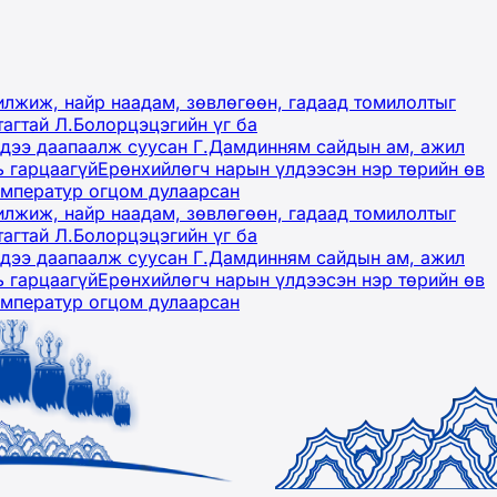
лжиж, найр наадам, зөвлөгөөн, гадаад томилолтыг
тагтай Л.Болорцэцэгийн үг ба
гэдээ даапаалж суусан Г.Дамдинням сайдын ам, ажил
ь гарцаагүй
Ерөнхийлөгч нарын үлдээсэн нэр төрийн өв
емператур огцом дулаарсан
лжиж, найр наадам, зөвлөгөөн, гадаад томилолтыг
тагтай Л.Болорцэцэгийн үг ба
гэдээ даапаалж суусан Г.Дамдинням сайдын ам, ажил
ь гарцаагүй
Ерөнхийлөгч нарын үлдээсэн нэр төрийн өв
емператур огцом дулаарсан