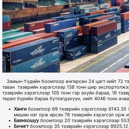
Замын-Үүдийн боомтоор өнгөрсөн 24 цагт нийт 72 тээв
таван тээврийн хэрэгслээр 138 тонн шир экспортолжээ
тээврийн хэрэгслээр 105 тонн гэр ахуйн бараа, 16 тээ
төрөл бүрийн бараа бүтээгдэхүүн, нийт 4046 тонн ача
Ханги
боомтоор 69 тээврийн хэрэгслээр 6143.35 т
машин нэг орж ирсэн 78 тээврийн хэрэгсэл орж и
Баянхошуу
боомтоор 20 тээврийн хэрэгслээр 553
Бичигт
боомтоор 35 тээврийн хэрэгслээр 8925.12 