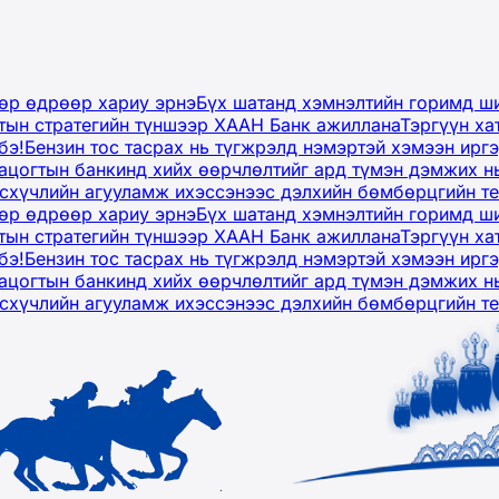
дөр өдрөөр хариу эрнэ
Бүх шатанд хэмнэлтийн горимд ши
тын стратегийн түншээр ХААН Банк ажиллана
Тэргүүн ха
бэ!
Бензин тос тасрах нь түгжрэлд нэмэртэй хэмээн ир
ацогтын банкинд хийх өөрчлөлтийг ард түмэн дэмжих н
рсхүчлийн агууламж ихэссэнээс дэлхийн бөмбөрцгийн т
дөр өдрөөр хариу эрнэ
Бүх шатанд хэмнэлтийн горимд ши
тын стратегийн түншээр ХААН Банк ажиллана
Тэргүүн ха
бэ!
Бензин тос тасрах нь түгжрэлд нэмэртэй хэмээн ир
ацогтын банкинд хийх өөрчлөлтийг ард түмэн дэмжих н
рсхүчлийн агууламж ихэссэнээс дэлхийн бөмбөрцгийн т