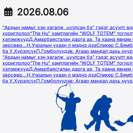
2026.08.06
“Ардын намыг хэн хагалж, цуулсан бэ” гэдэг асуулт ө
хориглолоо
“The Hu" хамтлагийн “WOLF TOTEM” тоглол
хэлэмжүүд
Д.Амарбаясгалан дарга аа, Та хаана явнам 
зөрсөөр...
Н.Учралын ухаан л мэднэ дээ
Спикер С.Бямб
ба У.Хүрэлсүх
П.Гомболүүдэв: Агаар мандал дахь нүү
“Ардын намыг хэн хагалж, цуулсан бэ” гэдэг асуулт ө
хориглолоо
“The Hu" хамтлагийн “WOLF TOTEM” тоглол
хэлэмжүүд
Д.Амарбаясгалан дарга аа, Та хаана явнам 
зөрсөөр...
Н.Учралын ухаан л мэднэ дээ
Спикер С.Бямб
ба У.Хүрэлсүх
П.Гомболүүдэв: Агаар мандал дахь нүү