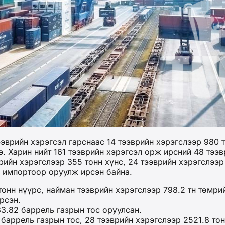
рийн хэрэгсэл гарснаас 14 тээврийн хэрэгслээр 980 то
. Харин нийт 161 тээврийн хэрэгсэл орж ирсний 48 тээв
врийн хэрэгслээр 355 тонн хүнс, 24 тээврийн хэрэгслээ
а импортоор оруулж ирсэн байна.
онн нүүрс, найман тээврийн хэрэгслээр 798.2 тн төмрий
рсэн.
3.82 баррель газрын тос оруулсан.
баррель газрын тос, 28 тээврийн хэрэгслээр 2521.8 тон