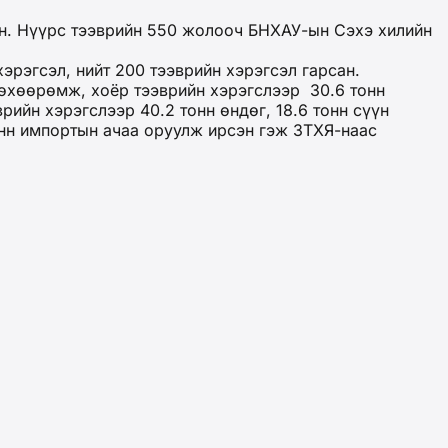
эн. Нүүрс тээврийн 550 жолооч БНХАУ-ын Сэхэ хилийн
эрэгсэл, нийт 200 тээврийн хэрэгсэл гарсан.
 төхөөрөмж, хоёр тээврийн хэрэгслээр 30.6 тонн
врийн хэрэгслээр 40.2 тонн өндөг, 18.6 тонн сүүн
тонн импортын ачаа оруулж ирсэн гэж ЗТХЯ-наас