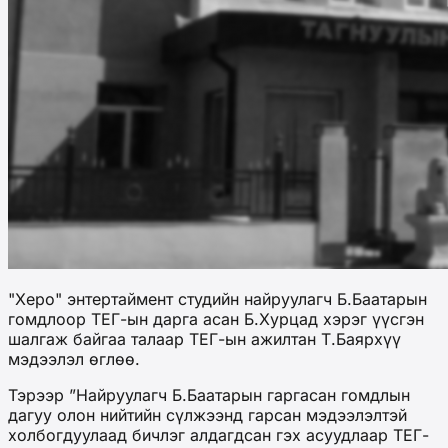
"Херо" энтертаймент студийн найруулагч Б.Баатарын
гомдлоор ТЕГ-ын дарга асан Б.Хурцад хэрэг үүсгэн
шалгаж байгаа талаар ТЕГ-ын ажилтан Т.Баярхүү
мэдээлэл өглөө.
Тэрээр ”Найруулагч Б.Баатарын гаргасан гомдлын
дагуу олон нийтийн сүлжээнд гарсан мэдээлэлтэй
холбогдуулаад бичлэг алдагдсан гэх асуудлаар ТЕГ-