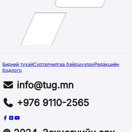
Бидний тухай
Сурталчилгаа байршуулах
Редакцийн
бодлого
info@tug.mn
+976 9110-2565