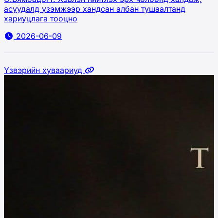
асуудалд үзэмжээр хандсан албан тушаалтанд
хариуцлага тооцно
2026-06-09
Үзвэрийн хуваариуд