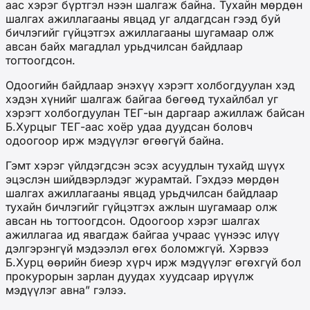
аас хэрэг бүртгэл нээн шалгаж байна. Тухайн мөрдөн
шалгах ажиллагааны явцад уг алдагдсан гээд буй
бичлэгийг гүйцэтгэх ажиллагааны шугамаар олж
авсан байх магадлал урьдчилсан байдлаар
тогтоогдсон.
Одоогийн байдлаар энэхүү хэрэгт холбогдуулан хэд
хэдэн хүнийг шалгаж байгаа бөгөөд тухайлбал уг
хэрэгт холбогдуулан ТЕГ-ын даргаар ажиллаж байсан
Б.Хурцыг ТЕГ-аас хоёр удаа дуудсан боловч
одоогоор ирж мэдүүлэг өгөөгүй байна.
Гэмт хэрэг үйлдэгдсэн эсэх асуудлын тухайд шүүх
эцэслэн шийдвэрлэдэг журамтай. Гэхдээ мөрдөн
шалгах ажиллагааны явцад урьдчилсан байдлаар
тухайн бичлэгийг гүйцэтгэх ажлын шугамаар олж
авсан нь тогтоогдсон. Одоогоор хэрэг шалгах
ажиллагаа ид явагдаж байгаа учраас үүнээс илүү
дэлгэрэнгүй мэдээлэл өгөх боломжгүй. Хэрвээ
Б.Хурц өөрийн биеэр хүрч ирж мэдүүлэг өгөхгүй бол
прокурорын зарлан дуудах хуудсаар ирүүлж
мэдүүлэг авна” гэлээ.