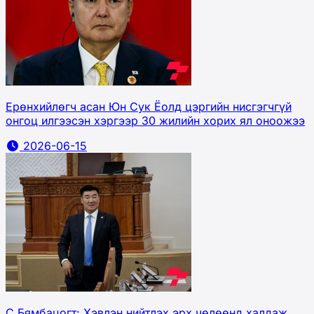
Ерөнхийлөгч асан Юн Сук Ёолд цэргийн нисгэгчгүй
онгоц илгээсэн хэргээр 30 жилийн хорих ял оноожээ
2026-06-15
С.Бямбацогт: Хэвлэн нийтлэх эрх чөлөөнд халдаж,