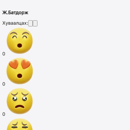
Ж.Батдорж
Хуваалцах:
0
0
0