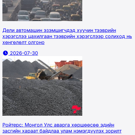
Дели автомашин эзэмшигчдэд хуучин тээврийн
хэрэгслээ цахилгаан тээврийн хэрэгслээр солиход нь
хөнгөлөлт олгоно
2026-07-30
Ройтерс: Монгол Улс аварга хөршөөсөө эдийн
засгийн хараат байдлаа улам нэмэгдүүлэх зорилт