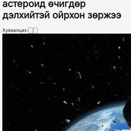
астероид өчигдөр
дэлхийтэй ойрхон зөржээ
Хуваалцах: