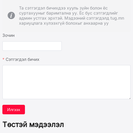
Та сэтгэгдэл бичихдээ хууль зүйн болон ёс
суртахууныг баримтална уу. Ёс бус сэтгэгдлийг
админ устгах эрхтэй. Мэдээний сэтгэгдэлд tug.mn
хариуцлага хүлээхгүй болохыг анхаарна уу
Зочин
Сэтгэгдэл бичих
Илгээх
Төстэй мэдээлэл