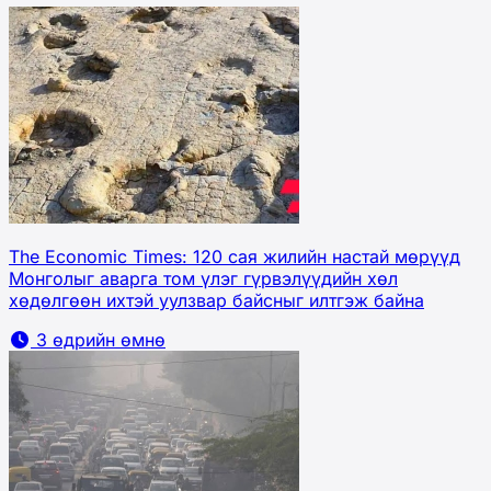
The Economic Times: 120 сая жилийн настай мөрүүд
Монголыг аварга том үлэг гүрвэлүүдийн хөл
хөдөлгөөн ихтэй уулзвар байсныг илтгэж байна
3 өдрийн өмнө