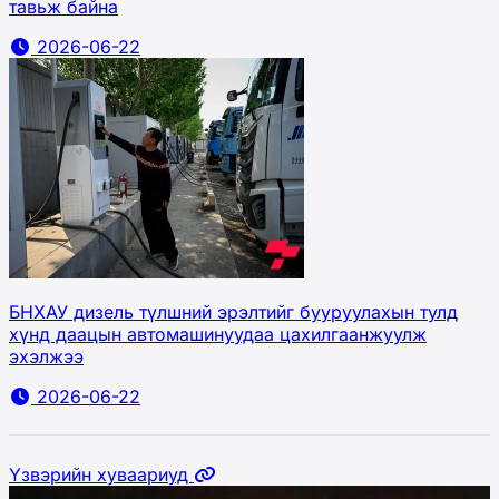
тавьж байна
2026-06-22
БНХАУ дизель түлшний эрэлтийг бууруулахын тулд
хүнд даацын автомашинуудаа цахилгаанжуулж
эхэлжээ
2026-06-22
Үзвэрийн хуваариуд