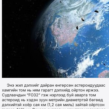
Энэ жил дэлхийг дайран өнгөрсөн астероидуудаас
хамгийн том нь ням гарагт дэлхийд ойртон иржээ.
Судлаачдын “FO32” гэж нэрлээд буй аварга том
астероид нь хэдэн зуун метрийн диаметртэй бөгөөд
дэлхийтэй хоёр сая км (1,2 сая миль) зайтай ойртсон