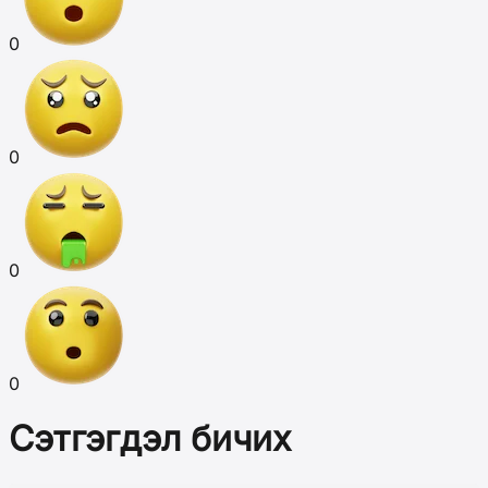
0
0
0
0
Сэтгэгдэл бичих