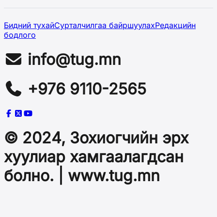
Бидний тухай
Сурталчилгаа байршуулах
Редакцийн
бодлого
info@tug.mn
+976 9110-2565
© 2024, Зохиогчийн эрх
хуулиар хамгаалагдсан
болно. | www.tug.mn