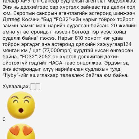
талаар АНУ-ын Сансар судлалын агентлаг мэдээлжээ.
Энэ нь дэлхийгээс сар хүртэлх зайнаас тав дахин хол
юм. Европын сансрын агентлагийн астероид шинжээч
Детлеф Косчни "Бид “FO32”-ийн нарыг тойрох тойрог
замын замыг маш нарийн судалсан байсан. 20 жилийн
өмнө уг астероидыг нээсэн бөгөөд тэр үеэс хойш
судалж байна" гэжээ. Нарыг 810 хоногт нэг удаа
тойрон эргэдэг энэ астероид дэлхийн хажуугаар124
мянган км / цаг (77,000mph) хурдтай нисэн өнгөрсөн
байна. “FO32” 2052 он хүртэл дэлхийтэй дахин
ойртохгүй гэдгийг НАСА-гаас онцолжээ. Эрдэмтэд
энэ астероидыг илүү нарийвчлан судлахын тулд
“flyby”-ийг ашиглахаар төлөвлөж байгаа юм байна.
Хуваалцах:
0