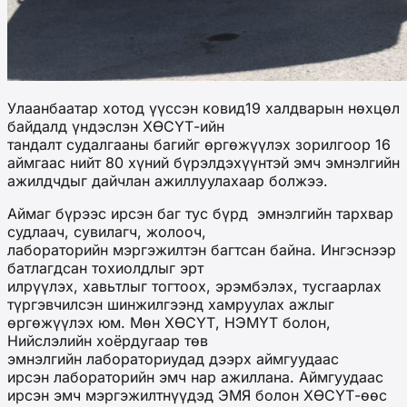
Улаанбаатар хотод үүссэн ковид19 халдварын нөхцөл
байдалд үндэслэн ХӨСҮТ-ийн
тандалт судалгааны багийг өргөжүүлэх зорилгоор 16
аймгаас нийт 80 хүний бүрэлдэхүүнтэй эмч эмнэлгийн
ажилдчдыг дайчлан ажиллуулахаар болжээ.
Аймаг бүрээс ирсэн баг тус бүрд эмнэлгийн тархвар
судлаач, сувилагч, жолооч,
лабораторийн мэргэжилтэн багтсан байна. Ингэснээр
батлагдсан тохиолдлыг эрт
илрүүлэх, хавьтлыг тогтоох, эрэмбэлэх, тусгаарлах
түргэвчилсэн шинжилгээнд хамруулах ажлыг
өргөжүүлэх юм. Мөн ХӨСҮТ, НЭМҮТ болон,
Нийслэлийн хоёрдугаар төв
эмнэлгийн лабораториудад дээрх аймгуудаас
ирсэн лабораторийн эмч нар ажиллана. Аймгуудаас
ирсэн эмч мэргэжилтнүүдэд ЭМЯ болон ХӨСҮТ-өөс