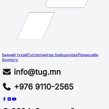
Бидний тухай
Сурталчилгаа байршуулах
Редакцийн
бодлого
info@tug.mn
+976 9110-2565