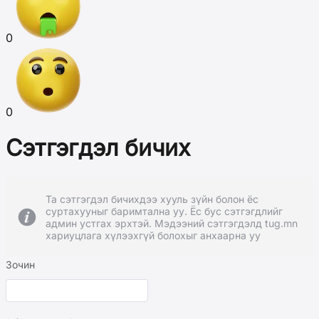
0
0
Сэтгэгдэл бичих
Та сэтгэгдэл бичихдээ хууль зүйн болон ёс
суртахууныг баримтална уу. Ёс бус сэтгэгдлийг
админ устгах эрхтэй. Мэдээний сэтгэгдэлд tug.mn
хариуцлага хүлээхгүй болохыг анхаарна уу
Зочин