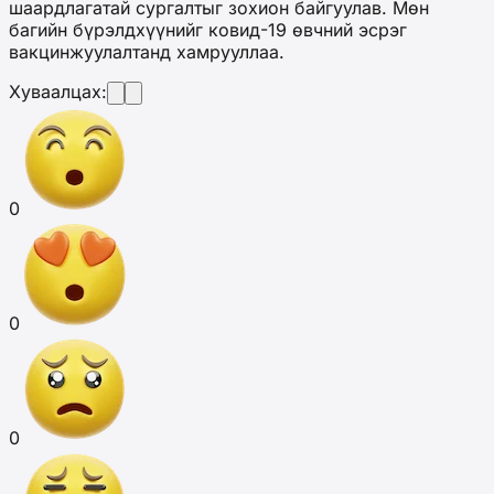
шаардлагатай сургалтыг зохион байгуулав. Мөн
багийн бүрэлдхүүнийг ковид-19 өвчний эсрэг
вакцинжуулалтанд хамрууллаа.
Хуваалцах:
0
0
0