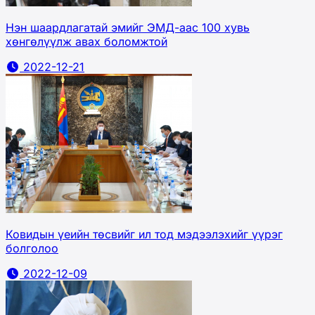
Нэн шаардлагатай эмийг ЭМД-аас 100 хувь
хөнгөлүүлж авах боломжтой
2022-12-21
Ковидын үеийн төсвийг ил тод мэдээлэхийг үүрэг
болголоо
2022-12-09