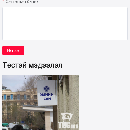
Сэтгэгдэл бичих
Илгээх
Төстэй мэдээлэл