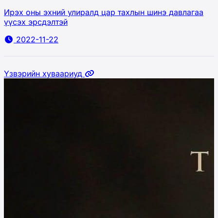
Ирэх оны эхний улиралд цар тахлын шинэ давлагаа
үүсэх эрсдэлтэй
2022-11-22
Үзвэрийн хуваариуд