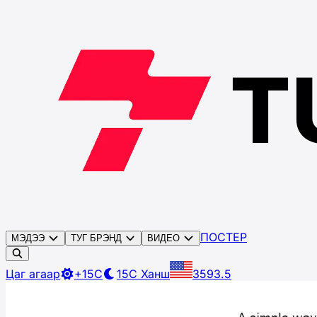
ПОСТЕР
МЭДЭЭ
ТУГ БРЭНД
ВИДЕО
Цаг агаар
+15C
15C
Ханш
3593.5