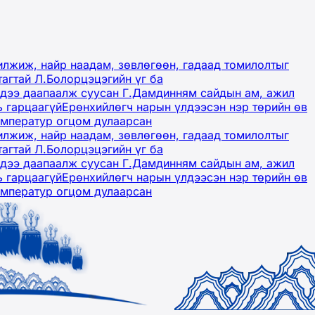
лжиж, найр наадам, зөвлөгөөн, гадаад томилолтыг
тагтай Л.Болорцэцэгийн үг ба
гэдээ даапаалж суусан Г.Дамдинням сайдын ам, ажил
ь гарцаагүй
Ерөнхийлөгч нарын үлдээсэн нэр төрийн өв
емператур огцом дулаарсан
лжиж, найр наадам, зөвлөгөөн, гадаад томилолтыг
тагтай Л.Болорцэцэгийн үг ба
гэдээ даапаалж суусан Г.Дамдинням сайдын ам, ажил
ь гарцаагүй
Ерөнхийлөгч нарын үлдээсэн нэр төрийн өв
емператур огцом дулаарсан