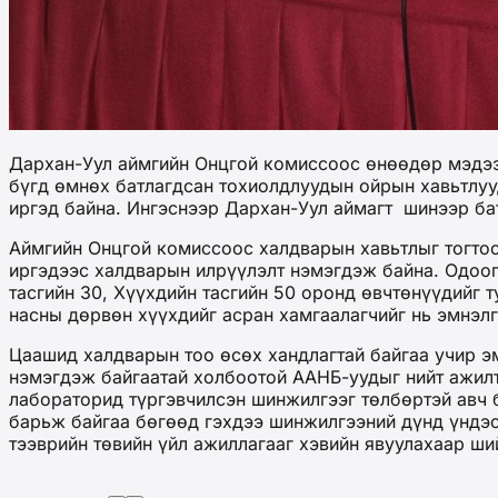
Дархан-Уул аймгийн Онцгой комиссоос өнөөдөр мэдээл
бүгд өмнөх батлагдсан тохиолдлуудын ойрын хавьтлуу
иргэд байна. Ингэснээр Дархан-Уул аймагт шинээр ба
Аймгийн Онцгой комиссоос халдварын хавьтлыг тогтоох
иргэдээс халдварын илрүүлэлт нэмэгдэж байна. Одоог
тасгийн 30, Хүүхдийн тасгийн 50 оронд өвчтөнүүдийг 
насны дөрвөн хүүхдийг асран хамгаалагчийг нь эмнэл
Цаашид халдварын тоо өсөх хандлагтай байгаа учир э
нэмэгдэж байгаатай холбоотой ААНБ-уудыг нийт ажил
лабораторид түргэвчилсэн шинжилгээг төлбөртэй авч 
барьж байгаа бөгөөд гэхдээ шинжилгээний дүнд үндэс
тээврийн төвийн үйл ажиллагааг хэвийн явуулахаар ши