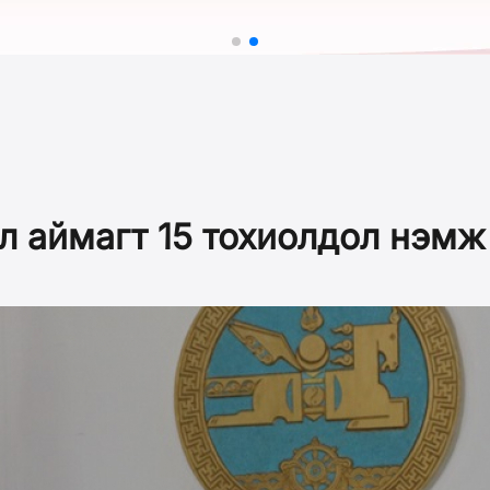
л аймагт 15 тохиолдол нэмж