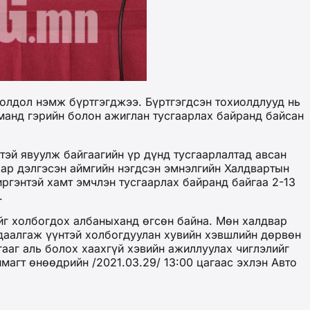
олдол нэмж бүртгэгджээ. Бүртгэгдсэн тохиолдлууд нь
манд гэрийн болон ажиглан тусгаарлах байранд байсан
тэй явуулж байгаагийн үр дүнд тусгаарлалтад авсан
ар дэлгэсэн аймгийн нэгдсэн эмнэлгийн Халдвартын
иргэнтэй хамт эмчлэн тусгаарлах байранд байгаа 2-13
.
йг холбогдох албаныханд өгсөн байна. Мөн халдвар
даалгаж үүнтэй холбогдуулан хувийн хэвшлийн дөрвөн
ааг аль болох хаахгүй хэвийн ажиллуулах чиглэлийг
агт өнөөдрийн /2021.03.29/ 13:00 цагаас эхлэн Авто