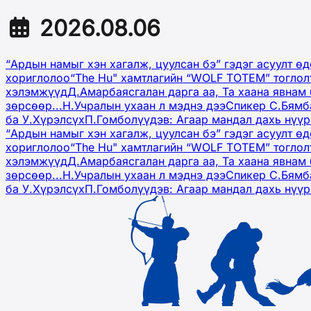
2026.08.06
“Ардын намыг хэн хагалж, цуулсан бэ” гэдэг асуулт ө
хориглолоо
“The Hu" хамтлагийн “WOLF TOTEM” тоглол
хэлэмжүүд
Д.Амарбаясгалан дарга аа, Та хаана явнам 
зөрсөөр...
Н.Учралын ухаан л мэднэ дээ
Спикер С.Бямб
ба У.Хүрэлсүх
П.Гомболүүдэв: Агаар мандал дахь нүү
“Ардын намыг хэн хагалж, цуулсан бэ” гэдэг асуулт ө
хориглолоо
“The Hu" хамтлагийн “WOLF TOTEM” тоглол
хэлэмжүүд
Д.Амарбаясгалан дарга аа, Та хаана явнам 
зөрсөөр...
Н.Учралын ухаан л мэднэ дээ
Спикер С.Бямб
ба У.Хүрэлсүх
П.Гомболүүдэв: Агаар мандал дахь нүү