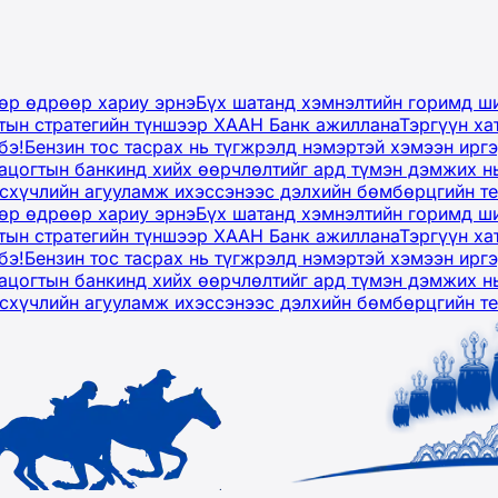
дөр өдрөөр хариу эрнэ
Бүх шатанд хэмнэлтийн горимд ши
тын стратегийн түншээр ХААН Банк ажиллана
Тэргүүн ха
бэ!
Бензин тос тасрах нь түгжрэлд нэмэртэй хэмээн ир
ацогтын банкинд хийх өөрчлөлтийг ард түмэн дэмжих н
рсхүчлийн агууламж ихэссэнээс дэлхийн бөмбөрцгийн т
дөр өдрөөр хариу эрнэ
Бүх шатанд хэмнэлтийн горимд ши
тын стратегийн түншээр ХААН Банк ажиллана
Тэргүүн ха
бэ!
Бензин тос тасрах нь түгжрэлд нэмэртэй хэмээн ир
ацогтын банкинд хийх өөрчлөлтийг ард түмэн дэмжих н
рсхүчлийн агууламж ихэссэнээс дэлхийн бөмбөрцгийн т