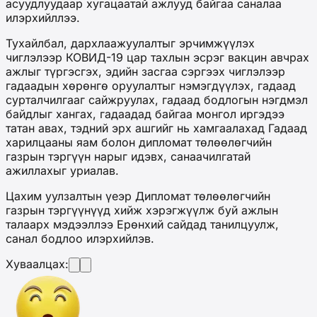
асуудлуудаар хугацаатай ажлууд байгаа саналаа
илэрхийллээ.
Тухайлбал, дархлаажуулалтыг эрчимжүүлэх
чиглэлээр КОВИД-19 цар тахлын эсрэг вакцин авчрах
ажлыг түргэсгэх, эдийн засгаа сэргээх чиглэлээр
гадаадын хөрөнгө оруулалтыг нэмэгдүүлэх, гадаад
сурталчилгааг сайжруулах, гадаад бодлогын нэгдмэл
байдлыг хангах, гадаадад байгаа монгол иргэдээ
татан авах, тэдний эрх ашгийг нь хамгаалахад Гадаад
харилцааны яам болон дипломат төлөөлөгчийн
газрын тэргүүн нарыг идэвх, санаачилгатай
ажиллахыг уриалав.
Цахим уулзалтын үеэр Дипломат төлөөлөгчийн
газрын тэргүүнүүд хийж хэрэгжүүлж буй ажлын
талаарх мэдээллээ Ерөнхий сайдад танилцуулж,
санал бодлоо илэрхийлэв.
Хуваалцах: