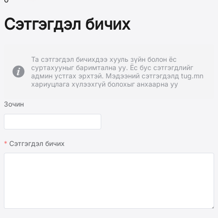
Сэтгэгдэл бичих
Та сэтгэгдэл бичихдээ хууль зүйн болон ёс
суртахууныг баримтална уу. Ёс бус сэтгэгдлийг
админ устгах эрхтэй. Мэдээний сэтгэгдэлд tug.mn
хариуцлага хүлээхгүй болохыг анхаарна уу
Зочин
Сэтгэгдэл бичих