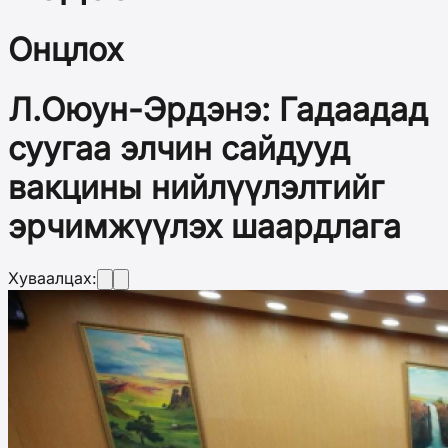
Онцлох
Л.Оюун-Эрдэнэ: Гадаадад
суугаа элчин сайдууд
вакцины нийлүүлэлтийг
эрчимжүүлэх шаардлага
Хуваалцах: