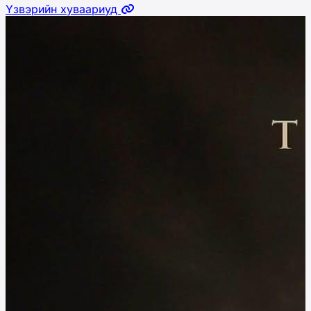
Үзвэрийн хуваариуд