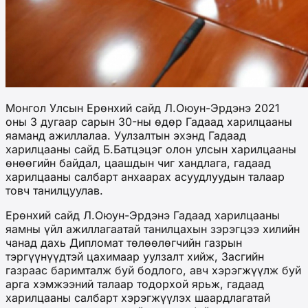
Монгол Улсын Ерөнхий сайд Л.Оюун-Эрдэнэ 2021
оны 3 дугаар сарын 30-ны өдөр Гадаад харилцааны
яаманд ажиллалаа. Уулзалтын эхэнд Гадаад
харилцааны сайд Б.Батцэцэг олон улсын харилцааны
өнөөгийн байдал, цаашдын чиг хандлага, гадаад
харилцааны салбарт анхаарах асуудлуудын талаар
товч танилцуулав.
Ерөнхий сайд Л.Оюун-Эрдэнэ Гадаад харилцааны
яамны үйл ажиллагаатай танилцахын зэрэгцээ хилийн
чанад дахь Дипломат төлөөлөгчийн газрын
тэргүүнүүдтэй цахимаар уулзалт хийж, Засгийн
газраас баримталж буй бодлого, авч хэрэгжүүлж буй
арга хэмжээний талаар тодорхой ярьж, гадаад
харилцааны салбарт хэрэгжүүлэх шаардлагатай