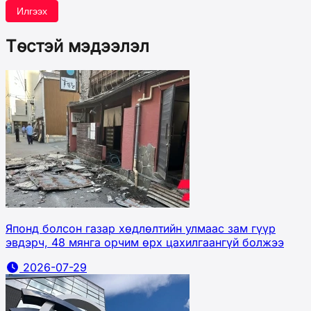
Илгээх
Төстэй мэдээлэл
Японд болсон газар хөдлөлтийн улмаас зам гүүр
эвдэрч, 48 мянга орчим өрх цахилгаангүй болжээ
2026-07-29