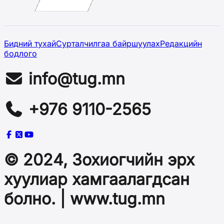
Бидний тухай
Сурталчилгаа байршуулах
Редакцийн
бодлого
info@tug.mn
+976 9110-2565
© 2024, Зохиогчийн эрх
хуулиар хамгаалагдсан
болно. | www.tug.mn