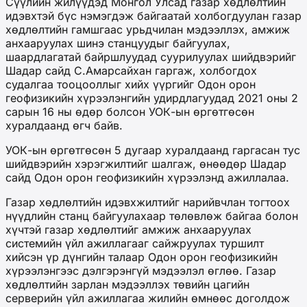
Сүүлийн жилүүдэд Монгол Улсад газар хөдлөлтийн
идэвхтэй бүс нэмэгдэж байгаатай холбогдуулан газар
хөдлөлтийн гамшгаас урьдчилан мэдээллэх, амжиж
анхааруулах шинэ станцуудыг байгуулах,
шаардлагатай байршлуудад суурилуулах шийдвэрийг
Шадар сайд С.Амарсайхан гаргаж, холбогдох
судалгаа тооцооллыг хийх үүргийг Одон орон
геофизикийн хүрээлэнгийн удирдлагуудад 2021 оны 2
сарын 16 ны өдөр болсон УОК-ын өргөтгөсөн
хуралдаанд өгч байв.
УОК-ын өргөтгөсөн 5 дугаар хуралдаанд гаргасан тус
шийдвэрийн хэрэгжилтийг шалгаж, өнөөдөр Шадар
сайд Одон орон геофизикийн хүрээлэнд ажиллалаа.
Газар хөдлөлтийн идэвхжилтийг нарийвчлан тогтоох
нүүдлийн станц байгуулахаар төлөвлөж байгаа болон
хүчтэй газар хөдлөлтийг амжиж анхааруулах
системийн үйл ажиллагааг сайжруулах туршилт
хийсэн үр дүнгийн талаар Одон орон геофизикийн
хүрээлэнгээс дэлгэрэнгүй мэдээлэл өглөө. Газар
хөдлөлтийн зарлан мэдээллэх төвийн цагийн
серверийн үйл ажиллагаа жилийн өмнөөс доголдож