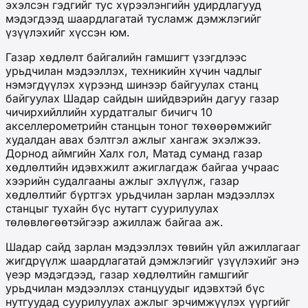
эхэлсэн гэдгийг тус хүрээлэнгийн удирдлагууд
мэдэгдээд шаардлагатай тусламж дэмжлэгийг
үзүүлэхийг хүссэн юм.
Газар хөдлөлт байгалийн гамшигт үзэгдлээс
урьдчилан мэдээллэх, техникийн хүчин чадлыг
нэмэгдүүлэх хүрээнд шинээр байгуулах станц
байгуулах Шадар сайдын шийдвэрийн дагуу газар
чичирхийллийн хурдатгалыг бичигч 10
акселлерометрийн станцын тоног төхөөрөмжийг
худалдан авах бэлтгэл ажлыг хангаж эхэлжээ.
Дорнод аймгийн Халх гол, Матад суманд газар
хөдлөлтийн идэвхжилт ажиглагдаж байгаа учраас
хээрийн судалгааны ажлыг эхлүүлж, газар
хөдлөлтийг бүртгэх урьдчилан зарлан мэдээллэх
станцыг тухайн бүс нутагт суурилуулах
төлөвлөгөөтэйгээр ажиллаж байгаа аж.
Шадар сайд зарлан мэдээллэх төвийн үйл ажиллагааг
жигдрүүлж шаардлагатай дэмжлэгийг үзүүлэхийг энэ
үеэр мэдэгдээд, газар хөдлөлтийн гамшгийг
урьдчилан мэдээллэх станцуудыг идэвхтэй бүс
нутгуудад суурилуулах ажлыг эрчимжүүлэх үүргийг