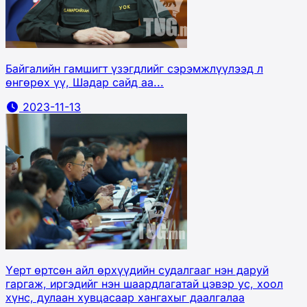
Байгалийн гамшигт үзэгдлийг сэрэмжлүүлээд л
өнгөрөх үү, Шадар сайд аа...
2023-11-13
Үерт өртсөн айл өрхүүдийн судалгааг нэн даруй
гаргаж, иргэдийг нэн шаардлагатай цэвэр ус, хоол
хүнс, дулаан хувцасаар хангахыг даалгалаа