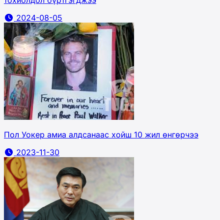
тохиолдол бүртгэгджээ
2024-08-05
Пол Уокер амиа алдсанаас хойш 10 жил өнгөрчээ
2023-11-30