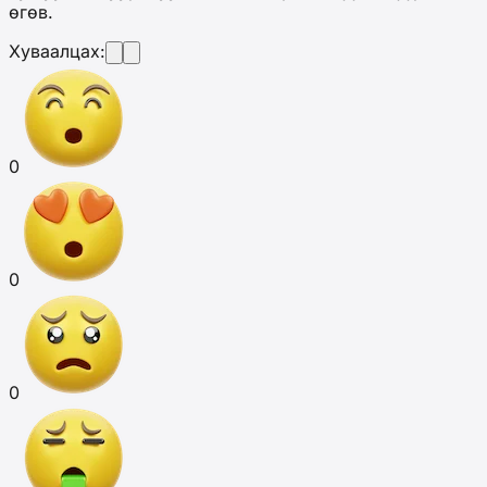
өгөв.
Хуваалцах:
0
0
0