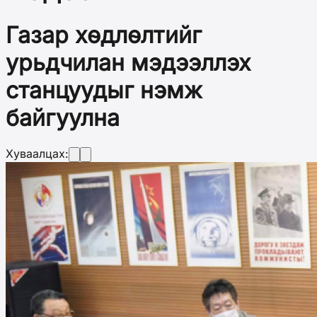
Газар хөдлөлтийг
урьдчилан мэдээллэх
станцуудыг нэмж
байгуулна
Хуваалцах: