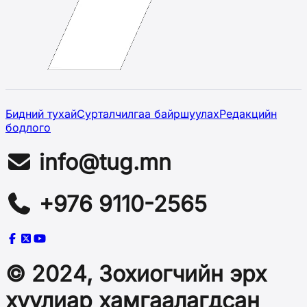
Бидний тухай
Сурталчилгаа байршуулах
Редакцийн
бодлого
info@tug.mn
+976 9110-2565
© 2024, Зохиогчийн эрх
хуулиар хамгаалагдсан