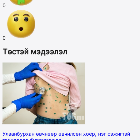
0
0
Төстэй мэдээлэл
Улаанбурхан өвчнөөр өвчилсөн хоёр, нэг сэжигтэй