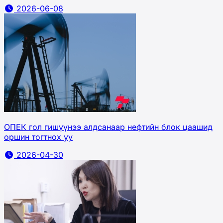
2026-06-08
ОПЕК гол гишүүнээ алдсанаар нефтийн блок цаашид
оршин тогтнох уу
2026-04-30