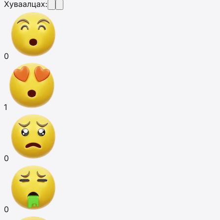
Хуваалцах:
0
1
0
0