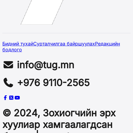
Бидний тухай
Сурталчилгаа байршуулах
Редакцийн
бодлого
info@tug.mn
+976 9110-2565
© 2024, Зохиогчийн эрх
хуулиар хамгаалагдсан