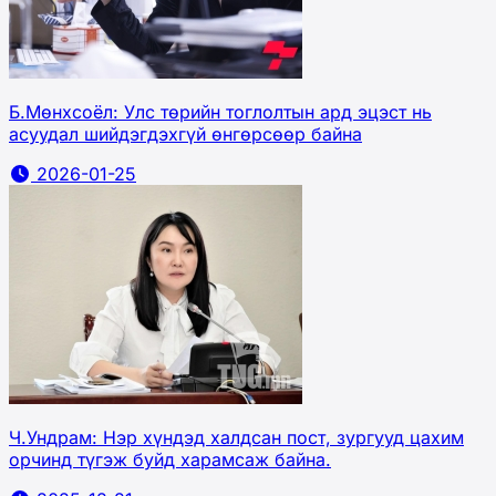
Б.Мөнхсоёл: Улс төрийн тоглолтын ард эцэст нь
асуудал шийдэгдэхгүй өнгөрсөөр байна
2026-01-25
Ч.Ундрам: Нэр хүндэд халдсан пост, зургууд цахим
орчинд түгэж буйд харамсаж байна.