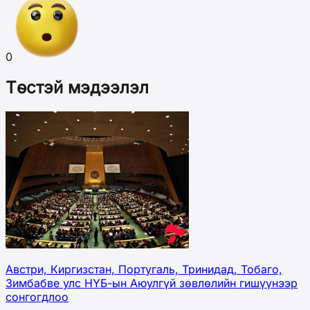
0
Төстэй мэдээлэл
Австри, Киргизстан, Португаль, Тринидад, Тобаго,
Зимбабве улс НҮБ-ын Аюулгүй зөвлөлийн гишүүнээр
сонгогдлоо