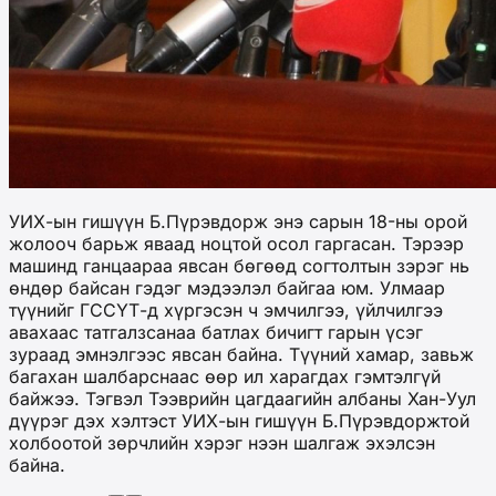
УИХ-ын гишүүн Б.Пүрэвдорж энэ сарын 18-ны орой
жолооч барьж яваад ноцтой осол гаргасан. Тэрээр
машинд ганцаараа явсан бөгөөд согтолтын зэрэг нь
өндөр байсан гэдэг мэдээлэл байгаа юм. Улмаар
түүнийг ГССҮТ-д хүргэсэн ч эмчилгээ, үйлчилгээ
авахаас татгалзсанаа батлах бичигт гарын үсэг
зураад эмнэлгээс явсан байна. Түүний хамар, завьж
багахан шалбарснаас өөр ил харагдах гэмтэлгүй
байжээ. Тэгвэл Тээврийн цагдаагийн албаны Хан-Уул
дүүрэг дэх хэлтэст УИХ-ын гишүүн Б.Пүрэвдоржтой
холбоотой зөрчлийн хэрэг нээн шалгаж эхэлсэн
байна.