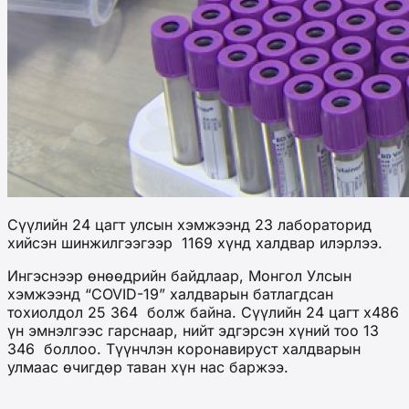
Сүүлийн 24 цагт улсын хэмжээнд 23 лабораторид
хийсэн шинжилгээгээр 1169 хүнд халдвар илэрлээ.
Ингэснээр өнөөдрийн байдлаар, Монгол Улсын
хэмжээнд “COVID-19” халдварын батлагдсан
тохиолдол 25 364 болж байна. Сүүлийн 24 цагт х486
үн эмнэлгээс гарснаар, нийт эдгэрсэн хүний тоо 13
346 боллоо. Түүнчлэн коронавируст халдварын
улмаас өчигдөр таван хүн нас баржээ.