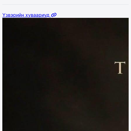
Үзвэрийн хуваариуд