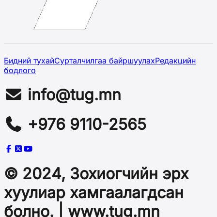
Бидний тухай
Сурталчилгаа байршуулах
Редакцийн
бодлого
info@tug.mn
+976 9110-2565
© 2024, Зохиогчийн эрх
хуулиар хамгаалагдсан
болно. | www.tug.mn