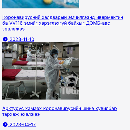
Коронавирусний халдварын эмчилгээнд ивермектин
ба VV116 эмийг хэрэглэхгүй байхыг ДЭМБ-аас
зөвлөжээ
2023-11-10
Арктурус хэмээх коронавирусийн шинэ хувилбар
тархаж эхэлжээ
2023-04-17