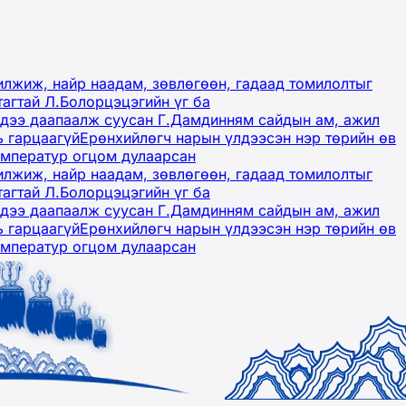
лжиж, найр наадам, зөвлөгөөн, гадаад томилолтыг
тагтай Л.Болорцэцэгийн үг ба
гэдээ даапаалж суусан Г.Дамдинням сайдын ам, ажил
ь гарцаагүй
Ерөнхийлөгч нарын үлдээсэн нэр төрийн өв
емператур огцом дулаарсан
лжиж, найр наадам, зөвлөгөөн, гадаад томилолтыг
тагтай Л.Болорцэцэгийн үг ба
гэдээ даапаалж суусан Г.Дамдинням сайдын ам, ажил
ь гарцаагүй
Ерөнхийлөгч нарын үлдээсэн нэр төрийн өв
емператур огцом дулаарсан