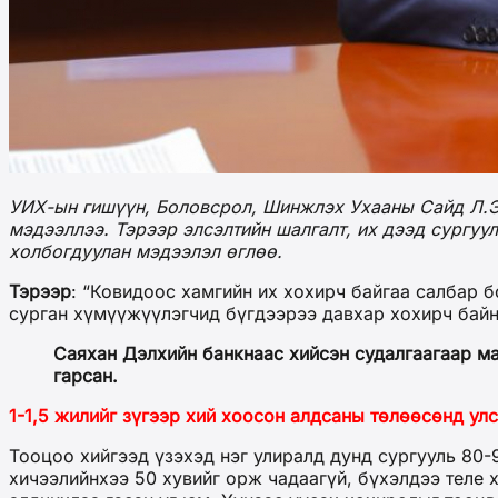
УИХ-ын гишүүн, Боловсрол, Шинжлэх Ухааны Сайд Л.Э
мэдээллээ. Тэрээр элсэлтийн шалгалт, их дээд сургу
холбогдуулан мэдээлэл өглөө.
Тэрээр
: “Ковидоос хамгийн их хохирч байгаа салбар 
сурган хүмүүжүүлэгчид бүгдээрээ давхар хохирч байна
Саяхан Дэлхийн банкнаас хийсэн судалгаагаар ма
гарсан.
1-1,5 жилийг зүгээр хий хоосон алд
саны төлөөсөнд улс
Тооцоо хийгээд үзэхэд нэг улиралд дунд сургууль 80-
хичээлийнхээ 50 хувийг орж чадаагүй, бүхэлдээ теле х