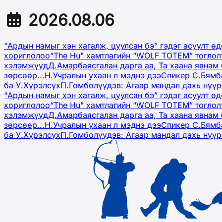
2026.08.06
“Ардын намыг хэн хагалж, цуулсан бэ” гэдэг асуулт ө
хориглолоо
“The Hu" хамтлагийн “WOLF TOTEM” тоглол
хэлэмжүүд
Д.Амарбаясгалан дарга аа, Та хаана явнам 
зөрсөөр...
Н.Учралын ухаан л мэднэ дээ
Спикер С.Бямб
ба У.Хүрэлсүх
П.Гомболүүдэв: Агаар мандал дахь нүү
“Ардын намыг хэн хагалж, цуулсан бэ” гэдэг асуулт ө
хориглолоо
“The Hu" хамтлагийн “WOLF TOTEM” тоглол
хэлэмжүүд
Д.Амарбаясгалан дарга аа, Та хаана явнам 
зөрсөөр...
Н.Учралын ухаан л мэднэ дээ
Спикер С.Бямб
ба У.Хүрэлсүх
П.Гомболүүдэв: Агаар мандал дахь нүү