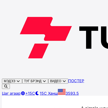
ПОСТЕР
МЭДЭЭ
ТУГ БРЭНД
ВИДЕО
Цаг агаар
+15C
15C
Ханш
3593.5