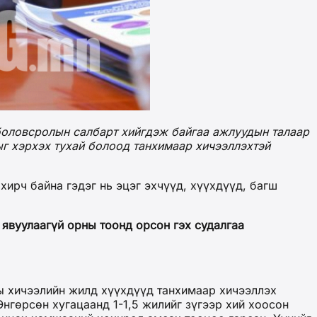
боловсролын салбарт хийгдэж байгаа ажлуудын талаар
ыг хэрхэх тухай болоод танхимаар хичээллэхтэй
ирч байна гэдэг нь эцэг эхчүүд, хүүхдүүд, багш
 явуулаагүй орны тоонд орсон гэх судалгаа
ны хичээлийн жилд хүүхдүүд танхимаар хичээллэх
Өнгөрсөн хугацаанд 1-1,5 жилийг зүгээр хий хоосон