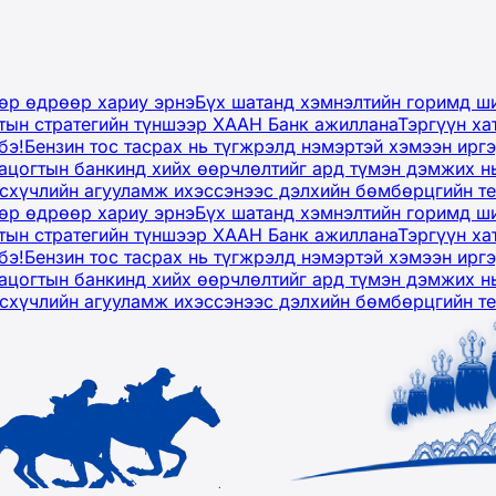
дөр өдрөөр хариу эрнэ
Бүх шатанд хэмнэлтийн горимд ши
тын стратегийн түншээр ХААН Банк ажиллана
Тэргүүн ха
бэ!
Бензин тос тасрах нь түгжрэлд нэмэртэй хэмээн ир
ацогтын банкинд хийх өөрчлөлтийг ард түмэн дэмжих н
рсхүчлийн агууламж ихэссэнээс дэлхийн бөмбөрцгийн т
дөр өдрөөр хариу эрнэ
Бүх шатанд хэмнэлтийн горимд ши
тын стратегийн түншээр ХААН Банк ажиллана
Тэргүүн ха
бэ!
Бензин тос тасрах нь түгжрэлд нэмэртэй хэмээн ир
ацогтын банкинд хийх өөрчлөлтийг ард түмэн дэмжих н
рсхүчлийн агууламж ихэссэнээс дэлхийн бөмбөрцгийн т