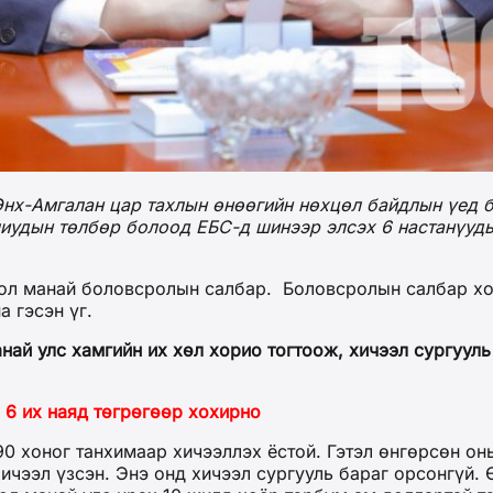
нх-Амгалан цар тахлын өнөөгийн нөхцөл байдлын үед 
улиудын төлбөр болоод ЕБС-д шинээр элсэх 6 настанүуд
бол манай боловсролын салбар. Боловсролын салбар хох
 гэсэн үг.
най улс хамгийн их хөл хорио тогтоож, хичээл сургууль
 6 их наяд төгрөгөөр хохирно
90 хоног танхимаар хичээллэх ёстой. Гэтэл өнгөрсөн о
ичээл үзсэн. Энэ онд хичээл сургууль бараг орсонгүй. 