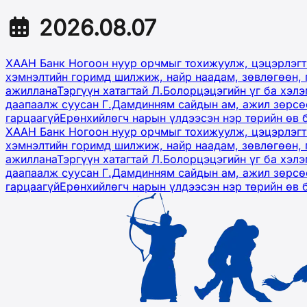
2026.08.07
ХААН Банк Ногоон нуур орчмыг тохижуулж, цэцэрлэгт
хэмнэлтийн горимд шилжиж, найр наадам, зөвлөгөөн, 
ажиллана
Тэргүүн хатагтай Л.Болорцэцэгийн үг ба хэл
даапаалж суусан Г.Дамдинням сайдын ам, ажил зөрсөө
гарцаагүй
Ерөнхийлөгч нарын үлдээсэн нэр төрийн өв 
ХААН Банк Ногоон нуур орчмыг тохижуулж, цэцэрлэгт
хэмнэлтийн горимд шилжиж, найр наадам, зөвлөгөөн, 
ажиллана
Тэргүүн хатагтай Л.Болорцэцэгийн үг ба хэл
даапаалж суусан Г.Дамдинням сайдын ам, ажил зөрсөө
гарцаагүй
Ерөнхийлөгч нарын үлдээсэн нэр төрийн өв 