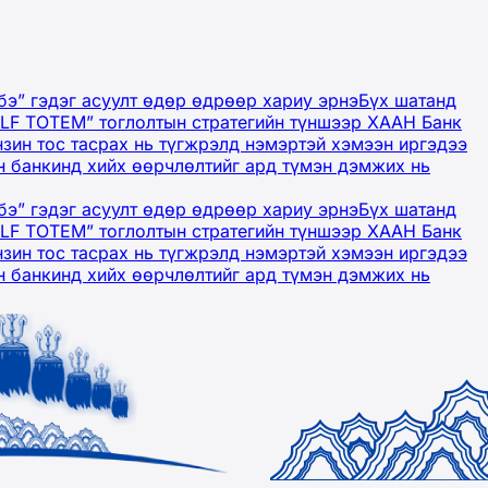
бэ” гэдэг асуулт өдөр өдрөөр хариу эрнэ
Бүх шатанд
OLF TOTEM” тоглолтын стратегийн түншээр ХААН Банк
нзин тос тасрах нь түгжрэлд нэмэртэй хэмээн иргэдээ
 банкинд хийх өөрчлөлтийг ард түмэн дэмжих нь
бэ” гэдэг асуулт өдөр өдрөөр хариу эрнэ
Бүх шатанд
OLF TOTEM” тоглолтын стратегийн түншээр ХААН Банк
нзин тос тасрах нь түгжрэлд нэмэртэй хэмээн иргэдээ
 банкинд хийх өөрчлөлтийг ард түмэн дэмжих нь