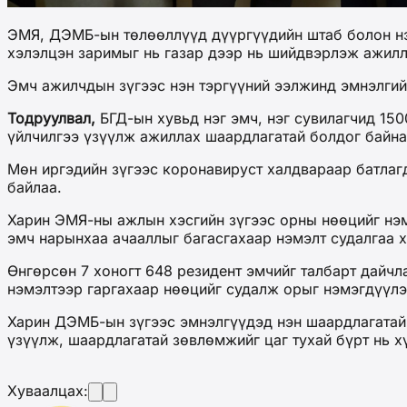
ЭМЯ, ДЭМБ-ын төлөөллүүд дүүргүүдийн штаб болон нэ
хэлэлцэн заримыг нь газар дээр нь шийдвэрлэж ажилл
Эмч ажилчдын зүгээс нэн тэргүүний ээлжинд эмнэлгий
Тодруулвал,
БГД-ын хувьд нэг эмч, нэг сувилагчид 15
үйлчилгээ үзүүлж ажиллах шаардлагатай болдог байна.
Мөн иргэдийн зүгээс коронавируст халдвараар батлагд
байлаа.
Харин ЭМЯ-ны ажлын хэсгийн зүгээс орны нөөцийг нэм
эмч нарынхаа ачааллыг багасгахаар нэмэлт судалгаа 
Өнгөрсөн 7 хоногт 648 резидент эмчийг талбарт дайч
нэмэлтээр гаргахаар нөөцийг судалж орыг нэмэгдүүлэ
Харин ДЭМБ-ын зүгээс эмнэлгүүдэд нэн шаардлагатай 
үзүүлж, шаардлагатай зөвлөмжийг цаг тухай бүрт нь х
Хуваалцах: