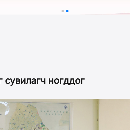
г сувилагч ногддог