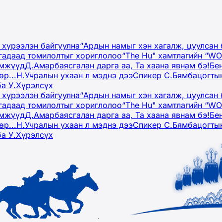
 хүрээлэн байгуулна
“Ардын намыг хэн хагалж, цуулсан 
гадаад томилолтыг хориглолоо
“The Hu" хамтлагийн “W
эмжүүд
Д.Амарбаясгалан дарга аа, Та хаана явнам бэ!
Бе
р...
Н.Учралын ухаан л мэднэ дээ
Спикер С.Бямбацогтын
ба У.Хүрэлсүх
 хүрээлэн байгуулна
“Ардын намыг хэн хагалж, цуулсан 
гадаад томилолтыг хориглолоо
“The Hu" хамтлагийн “W
эмжүүд
Д.Амарбаясгалан дарга аа, Та хаана явнам бэ!
Бе
р...
Н.Учралын ухаан л мэднэ дээ
Спикер С.Бямбацогтын
ба У.Хүрэлсүх