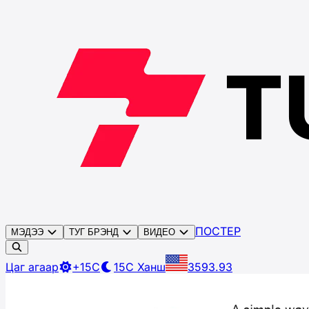
ПОСТЕР
МЭДЭЭ
ТУГ БРЭНД
ВИДЕО
Цаг агаар
+15C
15C
Ханш
3593.93