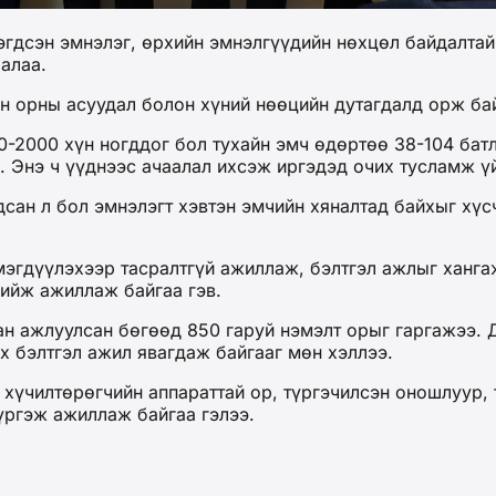
гдсэн эмнэлэг, өрхийн эмнэлгүүдийн нөхцөл байдалтай
алаа.
н орны асуудал болон хүний нөөцийн дутагдалд орж ба
00-2000 хүн ногддог бол тухайн эмч өдөртөө 38-104 ба
 Энэ ч үүднээс ачаалал ихсэж иргэдэд очих тусламж үй
сан л бол эмнэлэгт хэвтэн эмчийн хяналтад байхыг хүс
эгдүүлэхээр тасралтгүй ажиллаж, бэлтгэл ажлыг хангаж
хийж ажиллаж байгаа гэв.
лан ажлуулсан бөгөөд 850 гаруй нэмэлт орыг гаргажээ.
х бэлтгэл ажил явагдаж байгааг мөн хэллээ.
хүчилтөрөгчийн аппараттай ор, түргэчилсэн оношлуур,
үргэж ажиллаж байгаа гэлээ.