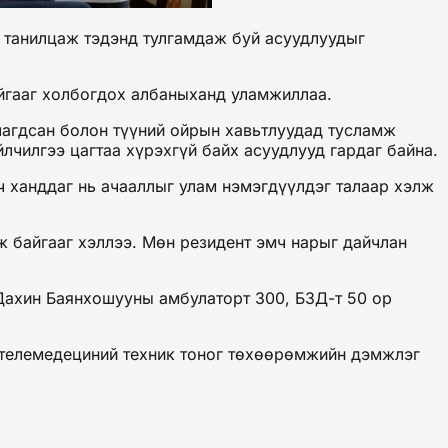
 танилцаж тэдэнд тулгамдаж буй асуудлуудыг
йгааг холбогдох албаныханд уламжиллаа.
тлагдсан болон түүний ойрын хавьтлуудад тусламж
лчилгээ цагтаа хүрэхгүй байх асуудлууд гардаг байна.
ч ханддаг нь ачааллыг улам нэмэгдүүлдэг талаар хэлж
 байгааг хэллээ. Мөн резидент эмч нарыг дайчлан
 Дахин Баянхошууны амбулаторт 300, БЗД-т 50 ор
 телемедециний техник тоног төхөөрөмжийн дэмжлэг