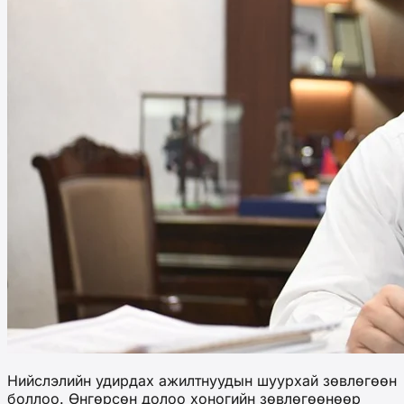
Нийслэлийн удирдах ажилтнуудын шуурхай зөвлөгөөн
боллоо. Өнгөрсөн долоо хоногийн зөвлөгөөнөөр