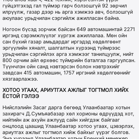
гүйцэтгэхэд гал түймэр гарч болзошгүй 92 зөрчил
илрүүлж, газар дээр нь арга хэмжээ авч, болзошгүй
аюулаас урьдчилан сэргийлж ажилласан байна.
Ногоон бүсэд зорчиж байсан 649 автомашинтай 2271
иргэнд сэрэмжлүүлэг хүргэж ажиллалаа. Мөн ойн
сан бүхий газар амьдардаг иргэдэд хөдөлгөөнт
эргүүлийн хяналт, шалгалтын хүрээнд түймрээс
урьдчилан сэргийлэх арга хэмжээг танилцуулж, нийт
800 орчим айл өрхөөс түймрийн баталгаа гаргуулсан.
Түүнчлэн ойн санд нэвтэрсэн болон нэвтрэхийг
завдсан 415 автомашин, 1757 иргэний хөдөлгөөнийг
хязгаарлажээ.
ХОТОО УГААХ, АРИУТГАХ АЖЛЫГ ТОГТМОЛ ХИЙХ
ЁСТОЙ ГЭЛЭЭ
Нийслэлийн Засаг дарга бөгөөд Улаанбаатар хотын
захирагч Д.Сумъяабазар хөл хорионы өдрүүдэд хот,
нийтийн аж ахуйн ажлууд сайн хийгдэж байгааг
онцлоод цаашид Улаанбаатар хотоо угаах, цэвэрлэх,
ариутгах ажлыг тогтмол хийж байхыг үүрэг болгов.
Энэ хүрээнд Улаанбаатар хотын Ерөнхий менежер