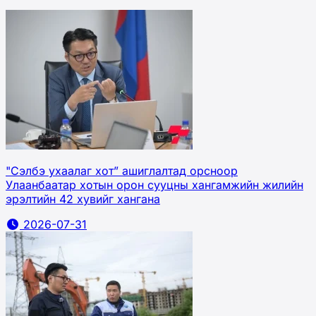
"Сэлбэ ухаалаг хот” ашиглалтад орсноор
Улаанбаатар хотын орон сууцны хангамжийн жилийн
эрэлтийн 42 хувийг хангана
2026-07-31