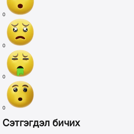
0
0
0
0
Сэтгэгдэл бичих