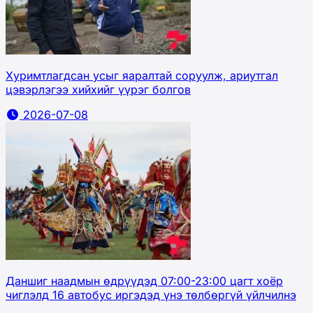
Хуримтлагдсан усыг яаралтай соруулж, ариутгал
цэвэрлэгээ хийхийг үүрэг болгов
2026-07-08
Даншиг наадмын өдрүүдэд 07:00-23:00 цагт хоёр
чиглэлд 16 автобус иргэдэд үнэ төлбөргүй үйлчилнэ