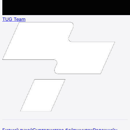
TUG Team
Бидний тухай
Сурталчилгаа байршуулах
Редакцийн