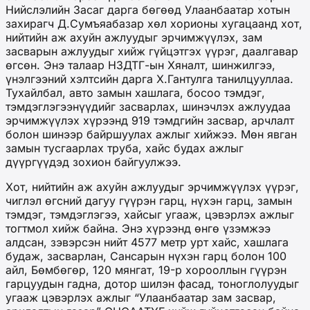
Нийслэлийн Засаг дарга бөгөөд Улаанбаатар хотын
захирагч Д.Сумъяабазар хөл хорионы хугацаанд хот,
нийтийн аж ахуйн ажлуудыг эрчимжүүлэх, зам
засварын ажлуудыг хийж гүйцэтгэх үүрэг, даалгавар
өгсөн. Энэ талаар НЗДТГ-ын Хяналт, шинжилгээ,
үнэлгээний хэлтсийн дарга Х.Гантулга танилцууллаа.
Тухайлбал, авто замын хашлага, босоо тэмдэг,
тэмдэглэгээнүүдийг засварлах, шинэчлэх ажлуудаа
эрчимжүүлэх хүрээнд 919 тэмдгийн засвар, арчлалт
болон шинээр байршуулах ажлыг хийжээ. Мөн явган
замын тусгаарлах труба, хайс будах ажлыг
дүүргүүдэд зохион байгуулжээ.
Хот, нийтийн аж ахуйн ажлуудыг эрчимжүүлэх үүрэг,
чиглэл өгсний дагуу гүүрэн гарц, нүхэн гарц, замын
тэмдэг, тэмдэглэгээ, хайсыг угааж, цэвэрлэх ажлыг
тогтмол хийж байна. Энэ хүрээнд өнгө үзэмжээ
алдсан, зэвэрсэн нийт 4577 метр урт хайс, хашлага
будаж, засварлан, Сансарын нүхэн гарц болон 100
айл, Бөмбөгөр, 120 мянгат, 19-р хорооллын гүүрэн
гарцуудын гадна, дотор шилэн фасад, тоноглолуудыг
угааж цэвэрлэх ажлыг “Улаанбаатар зам засвар,