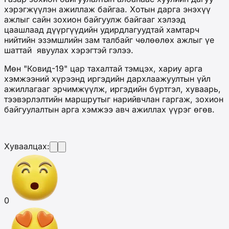
хэрэгжүүлэн ажиллаж байгаа. Хотын дарга энэхүү
ажлыг сайн зохион байгуулж байгааг хэлээд
цаашлаад дүүргүүдийн удирдлагуудтай хамтарч
нийтийн эзэмшлийн зам талбайг чөлөөлөх ажлыг үе
шаттай явуулах хэрэгтэй гэлээ.
Мөн "Ковид-19" цар тахалтай тэмцэх, хариу арга
хэмжээний хүрээнд иргэдийн дархлаажуултын үйл
ажиллагааг эрчимжүүлж, иргэдийн бүртгэл, хуваарь,
тээвэрлэлтийн маршрутыг нарийвчлан гаргаж, зохион
байгуулалтын арга хэмжээ авч ажиллах үүрэг өгөв.
Хуваалцах:
0