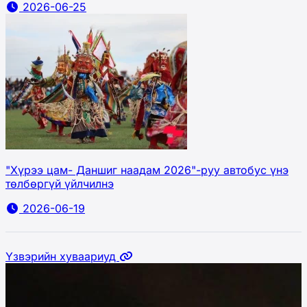
2026-06-25
"Хүрээ цам- Даншиг наадам 2026"-руу автобус үнэ
төлбөргүй үйлчилнэ
2026-06-19
Үзвэрийн хуваариуд