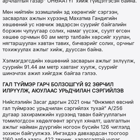
арчлалтын газар” ОНӨААТҮГ хийж гүйцэтгэсэн байна.
Мөн нийтийн эзэмшлийн эд хөрөнгийг сэргээн,
засварлах ажлын хүрээнд Махатма Гандигийн
хөшөөний ус нэвчиж эвдэрсэн суурийг байгалийн
боржин чулуугаар солих, намаг үүсэж, суулт өгсөн
хөшөө орчмын 60 ам метр талбайн хөрсийг хуулан,
нягтаршуулан хавтан тавих, бичвэрийг солих, орчныг
тохижуулах ажлыг хийж, дууссан байна.
Хэлмэгдэгсдийн хөшөөний засварын ажлыг эхлүүлж,
суурийн 91.44 ам метр хавтанг хуулж, суурийг
шинэчлэх ажил хийгдэж байгаа гэлээ.
ГАЛ ТҮЙМЭР ГАРЧ БОЛЗОШГҮЙ 92 ЗӨРЧИЛ
ИЛРҮҮЛЖ, АЮУЛААС УРЬДЧИЛАН СЭРГИЙЛЭВ
Нийслэлийн Засаг даргын 2021 оны “Өнжмөл өвсний
гал түймрээс урьдчилан сэргийлэх тухай” А/256
дугаар захирамжийн хүрээнд таван байгууллагын
томилогдсон хөдөлгөөнт эргүүл хяналт, шалгалтын
ажлыг найман дүүргийн ногоон бүсийн 126 чиглэлд
зохион байгуулжээ. Ингэхдээ давхардсан тоогоор
1160 алба хаагч, 422 техник, хэрэгсэлтэй үүрэг