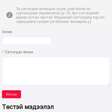
Та сэтгэгдэл бичихдээ хууль зүйн болон ёс
суртахууныг баримтална уу. Ёс бус сэтгэгдлийг
админ устгах эрхтэй. Мэдээний сэтгэгдэлд tug.mn
хариуцлага хүлээхгүй болохыг анхаарна уу
Зочин
Сэтгэгдэл бичих
Илгээх
Төстэй мэдээлэл