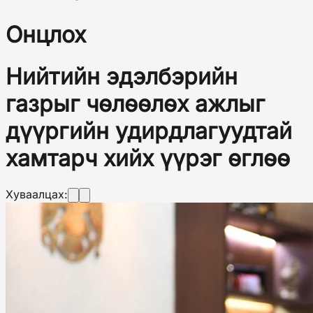
Онцлох
Нийтийн эдэлбэрийн
газрыг чөлөөлөх ажлыг
дүүргийн удирдлагуудтай
хамтарч хийх үүрэг өглөө
Хуваалцах: