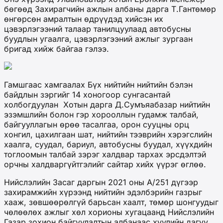
бөгөөд Захирагчийн ажлын албаны дарга Т.Гантөмөр
өнгөрсөн амралтын өдрүүдэд хийсэн их
цэвэрлэгээний талаар танилцуулаад автобусны
буудлын угаалга, цэвэрлэгээний ажлыг зургаан
бригад хийж байгаа гэлээ.
Гамшгаас хамгаалах Бүх нийтийн нийтийн бэлэн
байдлын зэргийг 14 хоногоор сунгасантай
холбогдуулан Хотын дарга Д.Сумъяабазар нийтийн
эзэмшлийн болон гэр хорооллын гудамж талбай,
байгууллагын өрөө тасалгаа, орон сууцны орц
хонгил, цахилгаан шат, нийтийн тээврийн хэрэгслийн
хаалга, суудал, бариул, автобусны буудал, хүүхдийн
тоглоомын талбай зэрэг халдвар тархах эрсдэлтэй
орчны халдваргүйтгэлийг сайтар хийх үүрэг өглөө.
Нийслэлийн Засаг даргын 2021 оны А/251 дүгээр
захирамжийн хүрээнд нийтийн эдэлбэрийн газрыг
хааж, зөвшөөрөлгүй барьсан хаалт, төмөр шонгуудыг
чөлөөлөх ажлыг хөл хорионы хугацаанд Нийслэлийн
Газар зохион байгуулалтын албанаас хуулийн дагуу