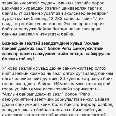
зээлийн хүсэлтийг судалж, банкны зээлийн хороо
цахимаар хуралдаж зээлийг шийдвэрлэн гаргаж
байгаа. Уг зээлийн хүсэлт авч эхэлснээс өнөөдрийг
хүртэл манай банканд 12,283 харилцагчийн 1.1 их
наяд төгрөгийн хүсэлт ирсэн. Энэ нь эрэлт хэр их
байгааг харуулж байгаа бөгөөд нөгөө талаараа
банкны ачаалал ч нэмэгдэж байна.
Бизнесийн зээлтэй зээлдэгчдийн хувьд “Ажлын
байрыг дэмжих зээл” болон Репо санхүүжилтийн
зээлээр дахин санхүүжилт хийж нөхцөл сайжруулах
боломжтой юу?
Уг хоёр зээлийн хувьд дахин санхүүжилтээр олгох
нийт зээлийн хэмжээ нь зээл олгох хугацаанд банкны
олгох зээлийн нийт дүнгийн 30 хувиас хэтрэхгүй байх
гэсэн шаардлага байгаа. Иймээс хэмжээ хязгаартай
гэсэн үг. Мөн өмнө авсан зээлийн зориулалт нь
“Ажлын байрыг дэмжих зээл” болон “Репо
санхүүжилтийн зээл”-ийн зориулалттай ижил байвал
дахин санхүүжилт хийж болж байгаа. Өөрөөр хэлбэл,
зээлдэгч ажлын байраа хадгалах, бизнесийн үйл
ажиллагаагаа тогтвортой явуулахад шаардлагатай