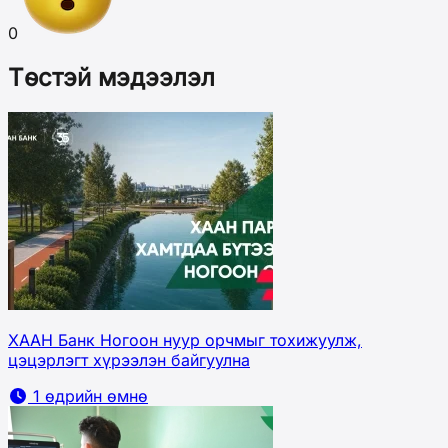
0
Төстэй мэдээлэл
ХААН Банк Ногоон нуур орчмыг тохижуулж,
цэцэрлэгт хүрээлэн байгуулна
1 өдрийн өмнө