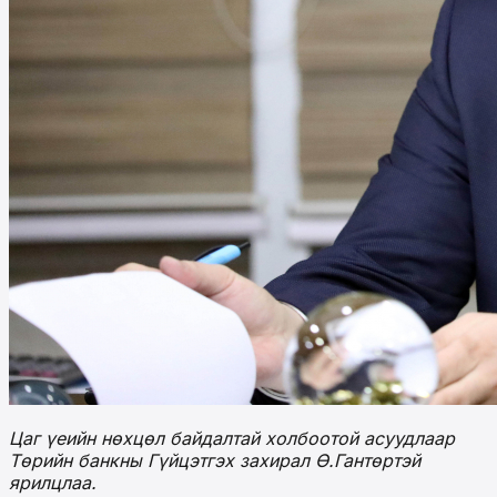
Цаг үеийн нөхцөл байдалтай холбоотой асуудлаар
Төрийн банкны Гүйцэтгэх захирал Ө.Гантөртэй
ярилцлаа.