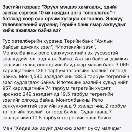
Засгийн газраас “Эрүүл мэндээ хамгаалж, эдийн
засгаа сэргээх 10 их наядын цогц төлөвлөгөө”-г
батлаад хоёр сар орчим хугацаа өнгөрлөө. Энэхүү
төлөвлөгөөний хүрээнд Төрийн банк ямар ажлуудыг
хийж ажиллаж байна вэ?
Тус хөтөлбөрийн хүрээнд Төрийн банк “Ажлын
байрыг дэмжих зээл”, “Ипотекийн зээл”,
Монголбанкны репо санхүүжилтийн эх үүсвэртэй
зээлүүдийг олгоод явж байна. Ажлын байрыг дэмжих
зээлийн хувьд өнөөдрийн байдлаар манай банк 3,069
харилцагчийн 126.1 тэрбум төгрөгийн зээлийг олгоод
байна. Мөн 1,540 зээлдэгчийн 138.6 тэрбум төгрөгийн
зээл судлагдаж байна. Ипотекийн зээлийн хувьд нийт
957 харилцагчийн 74 тэрбум төгрөгийн хүсэлт
ирснээс 249 зээлдэгчид 19.5 тэрбум төгрөгийн
зээлийг олгоод байна. Монголбанкны Репо
санхүүжилттэй зээлийн хувьд 9 зээлдэгчид 2 тэрбум
төгрөгийн зээлийг олгоод байна. Судалгаанд 7
зээлдэгчийн 10.5 тэрбум төгрөгийн зээл байна.
Мөн “Хөдөө аж ахуйг дэмжих зээл” буюу малчдыг