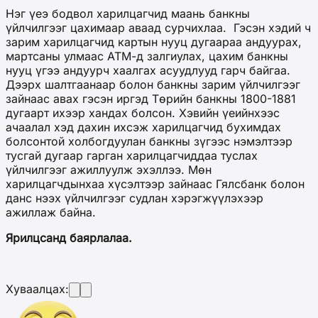
Нэг үеэ бодвол харилцагчид маань банкны
үйлчилгээг цахимаар аваад сурчихлаа. Гэсэн хэдий ч
зарим харилцагчид картын нууц дугаараа андуурах,
мартсаны улмаас АТМ-д залгиулах, цахим банкны
нууц үгээ андуурч хаалгах асуудлууд гарч байгаа.
Дээрх шалтгаанаар болон банкны зарим үйлчилгээг
зайнаас авах гэсэн иргэд Төрийн банкны 1800-1881
дугаарт ихээр хандах болсон. Хэвийн үеийнхээс
ачаалал хэд дахин ихсэж харилцагчид бухимдах
болсонтой холбогдуулан банкны зүгээс нэмэлтээр
тусгай дугаар гарган харилцагчиддаа туслах
үйлчилгээг ажиллуулж эхэллээ. Мөн
харилцагчдынхаа хүсэлтээр зайнаас Гялсбанк болон
данс нээх үйлчилгээг судлан хэрэгжүүлэхээр
ажиллаж байна.
Ярилцсанд баярлалаа.
Хуваалцах: