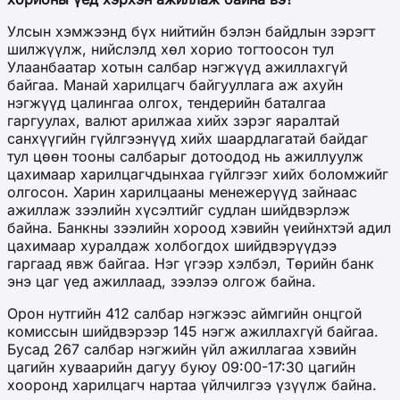
Улсын хэмжээнд бүх нийтийн бэлэн байдлын зэрэгт
шилжүүлж, нийслэлд хөл хорио тогтоосон тул
Улаанбаатар хотын салбар нэгжүүд ажиллахгүй
байгаа. Манай харилцагч байгууллага аж ахуйн
нэгжүүд цалингаа олгох, тендерийн баталгаа
гаргуулах, валют арилжаа хийх зэрэг яаралтай
санхүүгийн гүйлгээнүүд хийх шаардлагатай байдаг
тул цөөн тооны салбарыг дотоодод нь ажиллуулж
цахимаар харилцагчдынхаа гүйлгээг хийх боломжийг
олгосон. Харин харилцааны менежерүүд зайнаас
ажиллаж зээлийн хүсэлтийг судлан шийдвэрлэж
байна. Банкны зээлийн хороод хэвийн үеийнхтэй адил
цахимаар хуралдаж холбогдох шийдвэрүүдээ
гаргаад явж байгаа. Нэг үгээр хэлбэл, Төрийн банк
энэ цаг үед ажиллаад, зээлээ олгож байна.
Орон нутгийн 412 салбар нэгжээс аймгийн онцгой
комиссын шийдвэрээр 145 нэгж ажиллахгүй байгаа.
Бусад 267 салбар нэгжийн үйл ажиллагаа хэвийн
цагийн хуваарийн дагуу буюу 09:00-17:30 цагийн
хооронд харилцагч нартаа үйлчилгээ үзүүлж байна.