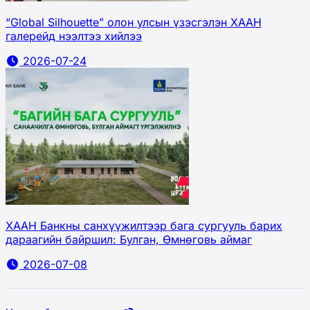
“Global Silhouette” олон улсын үзэсгэлэн ХААН
галерейд нээлтээ хийлээ
2026-07-24
ХААН Банкны санхүүжилтээр бага сургууль барих
дараагийн байршил: Булган, Өмнөговь аймаг
2026-07-08