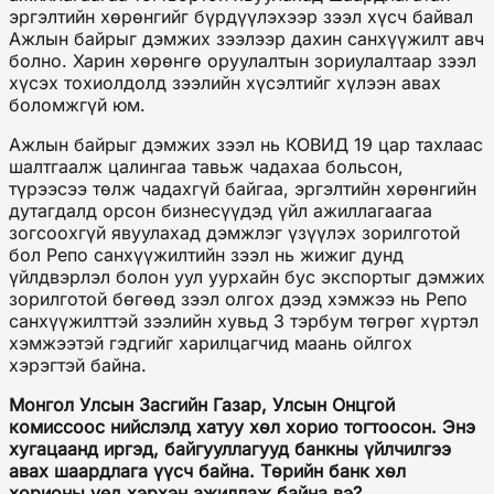
эргэлтийн хөрөнгийг бүрдүүлэхээр зээл хүсч байвал
Ажлын байрыг дэмжих зээлээр дахин санхүүжилт авч
болно. Харин хөрөнгө оруулалтын зориулалтаар зээл
хүсэх тохиолдолд зээлийн хүсэлтийг хүлээн авах
боломжгүй юм.
Ажлын байрыг дэмжих зээл нь КОВИД 19 цар тахлаас
шалтгаалж цалингаа тавьж чадахаа больсон,
түрээсээ төлж чадахгүй байгаа, эргэлтийн хөрөнгийн
дутагдалд орсон бизнесүүдэд үйл ажиллагаагаа
зогсоохгүй явуулахад дэмжлэг үзүүлэх зорилготой
бол Репо санхүүжилтийн зээл нь жижиг дунд
үйлдвэрлэл болон уул уурхайн бус экспортыг дэмжих
зорилготой бөгөөд зээл олгох дээд хэмжээ нь Репо
санхүүжилттэй зээлийн хувьд 3 тэрбум төгрөг хүртэл
хэмжээтэй гэдгийг харилцагчид маань ойлгох
хэрэгтэй байна.
Монгол Улсын Засгийн Газар, Улсын Онцгой
комиссоос нийслэлд хатуу хөл хорио тогтоосон. Энэ
хугацаанд иргэд, байгууллагууд банкны үйлчилгээ
авах шаардлага үүсч байна. Төрийн банк хөл
хорионы үед хэрхэн ажиллаж байна вэ?