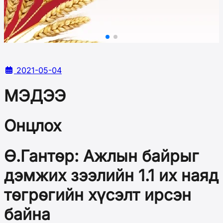
2021-05-04
МЭДЭЭ
Онцлох
Ө.Гантөр: Ажлын байрыг
дэмжих зээлийн 1.1 их наяд
төгрөгийн хүсэлт ирсэн
байна