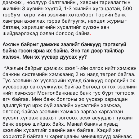
дэмжих , ноолуур бэлтгэлийн , хаврын тариалалтын
жилийн 3 хувийн хүүтэй, 1-3 жилийн хугацаатай, 500
тэрбум төгрөгийн зээлийн хөтөлбөрт Төрийн банк
хамтран ажиллах гэрээ байгуулж, нөхцөл журмыг
батлан, харилцагчийн хүсэлтийг хүлээн авч
шийдвэрлэхэд бэлэн болоод байна
.
Ажлын байрыг дэмжих зээлийг банкууд гаргахгүй
байна гэсэн яриа их байна. Энэ тал дээр тайлбар
хэлээч. Мөн эх үүсвэр дуусах уу?
“Ажлын байрыг дэмжих зээл”-ийн олгох нийт хэмжээ
банкны системийн хэмжээнд 2 их наяд төгрөг байгаа.
Тус зээлийн эх үүсвэрийн хувьд банкууд өөрсдийн эх
үүсвэрээр санхүүжүүлж байгаа бөгөөд олгох зээлийн
нийт хэмжээг Монголбанкнаас банк тус бүрт тогтоож
өгч байгаа. Мөн банк болгоны эх үүсвэр харилцан
адилгүй тул ирж буй зээлийн хүсэлтийн хэмжээ,
олгоод байгаа зээлийн хэмжээ зэргээ харгалзан
хүсэлт хүлээж авахыг зогсоох эсэх асуудлыг тухайн
банк өөрөө шийдэх байх. Манай банкны хувьд
зээлийн хүсэлтийг хэвийн авч байгаа. Хэдий хөл
хориотой байгаа ч харилцааны менежерүүд зайнаас