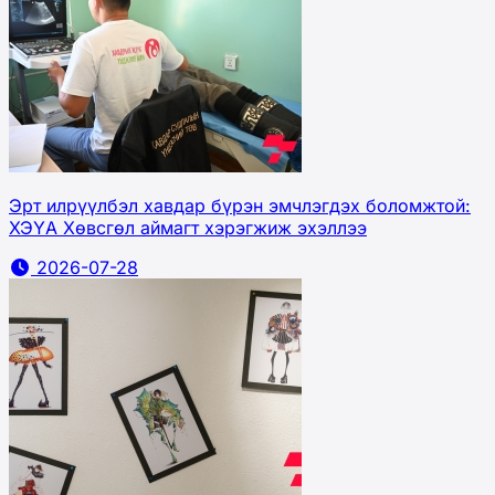
Эрт илрүүлбэл хавдар бүрэн эмчлэгдэх боломжтой:
ХЭҮА Хөвсгөл аймагт хэрэгжиж эхэллээ
2026-07-28