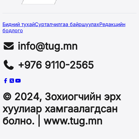
Бидний тухай
Сурталчилгаа байршуулах
Редакцийн
бодлого
info@tug.mn
+976 9110-2565
© 2024, Зохиогчийн эрх
хуулиар хамгаалагдсан
болно. | www.tug.mn