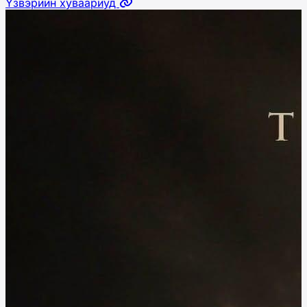
Үзвэрийн хуваариуд