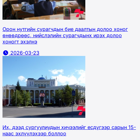
Орон нутгийн сурагчдын бие даалтын долоо хоног
өнөөдрөөс, нийслэлийн сурагчдынх ирэх долоо
хоногт эхэлнэ
2026-03-23
Их, дээд сургуулиудын хичээлийг есдүгээр сарын 15-
наас эхлүүлэхээр боллоо