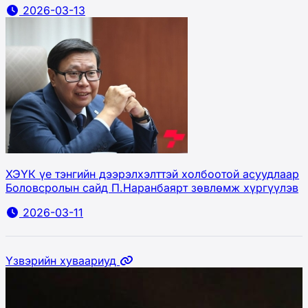
2026-03-13
ХЭҮК үе тэнгийн дээрэлхэлттэй холбоотой асуудлаар
Боловсролын сайд П.Наранбаярт зөвлөмж хүргүүлэв
2026-03-11
Үзвэрийн хуваариуд