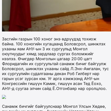
Засгийн газрын 100 хоног энэ өдрүүдэд тохиож
байна. 100 хоногийн хугацаанд Боловсрол, шинжлэх
ухааны яам АНУ-ын 3 их сургуульд Монгол
оюутнуудыг хямд зардлаар сургах боломжийг
нээлээ. Өчигдөр Монголын цагаар 20:00 цагт
Флоридагийн их сургуультай санамж бичиг байгуулж
Боловсрол, шинжлэх ухааны сайд Л.Энх-Амгалан, тус
их сургуулийн судалгааны декан Роб Гилберт нар
гарын үсэг зурсан юм. Уг арга хэмжээнд АНУ-ын
Конгрессийн гишүүн Камик, гишүүн асан Тед Ёохо,
АНУ-д суугаа элчин сайд Ё.Отгонбаяр нар оролцлоо.
Санамж бичгийг байгуулснаар Монгол Улсын Хөдөө,