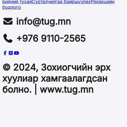
Бидний тухай
Сурталчилгаа байршуулах
Редакцийн
бодлого
info@tug.mn
+976 9110-2565
© 2024, Зохиогчийн эрх
хуулиар хамгаалагдсан
болно. | www.tug.mn