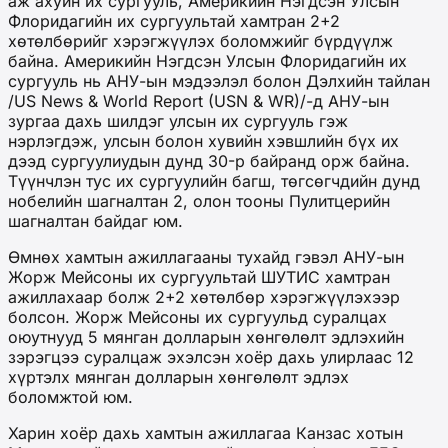
аж ахуйн их сургууль, Америкийн Нэгдсэн Улсын
Флоридагийн их сургуультай хамтран 2+2
хөтөлбөрийг хэрэгжүүлэх боломжийг бүрдүүлж
байна. Америкийн Нэгдсэн Улсын Флоридагийн их
сургууль нь АНУ-ын мэдээлэл болон Дэлхийн тайлан
/US News & World Report (USN & WR)/-д АНУ-ын
зургаа дахь шилдэг улсын их сургууль гэж
нэрлэгдэж, улсын болон хувийн хэвшлийн бүх их
дээд сургуулиудын дунд 30-р байранд орж байна.
Түүнчлэн тус их сургуулийн багш, төгсөгчдийн дунд
нобелийн шагналтан 2, олон тооны Пулитцерийн
шагналтан байдаг юм.
Өмнөх хамтын ажиллагааны тухайд гэвэл АНУ-ын
Жорж Мейсоны их сургуультай ШУТИС хамтран
ажиллахаар болж 2+2 хөтөлбөр хэрэгжүүлэхээр
болсон. Жорж Мейсоны их сургуульд суралцах
оюутнууд 5 мянган долларын хөнгөлөлт эдлэхийн
зэрэгцээ суралцаж эхэлсэн хоёр дахь улирлаас 12
хүртэлх мянган долларын хөнгөлөлт эдлэх
боломжтой юм.
Харин хоёр дахь хамтын ажиллагаа Канзас хотын