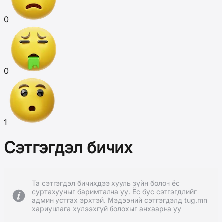
0
0
1
Сэтгэгдэл бичих
Та сэтгэгдэл бичихдээ хууль зүйн болон ёс
суртахууныг баримтална уу. Ёс бус сэтгэгдлийг
админ устгах эрхтэй. Мэдээний сэтгэгдэлд tug.mn
хариуцлага хүлээхгүй болохыг анхаарна уу