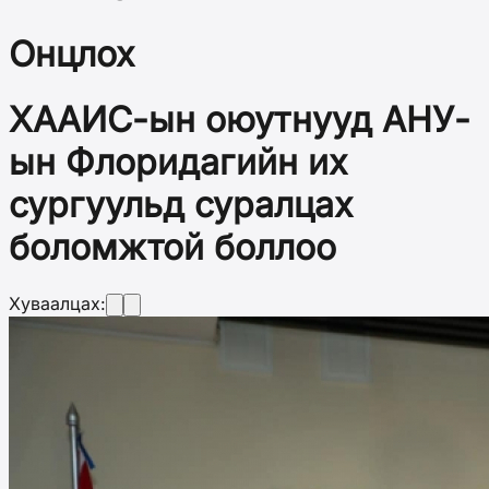
Онцлох
ХААИС-ын оюутнууд АНУ-
ын Флоридагийн их
сургуульд суралцах
боломжтой боллоо
Хуваалцах: