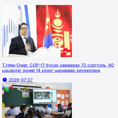
Т.Ням-Очир: CОР-17 бүсэд хамаарах 72 сургууль, 60
цэцэрлэг эхний 14 хоног цахимаар хичээллэнэ
2026-07-27