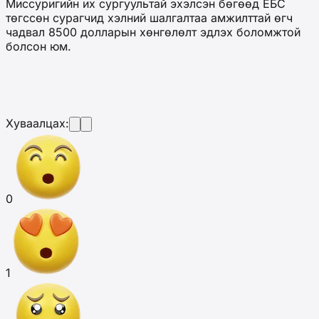
Миссуригийн их сургуультай эхэлсэн бөгөөд ЕБС
төгссөн сурагчид хэлний шалгалтаа амжилттай өгч
чадвал 8500 долларын хөнгөлөлт эдлэх боломжтой
болсон юм.
Хуваалцах:
0
1