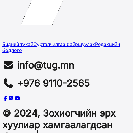
Бидний тухай
Сурталчилгаа байршуулах
Редакцийн
бодлого
info@tug.mn
+976 9110-2565
© 2024, Зохиогчийн эрх
хуулиар хамгаалагдсан