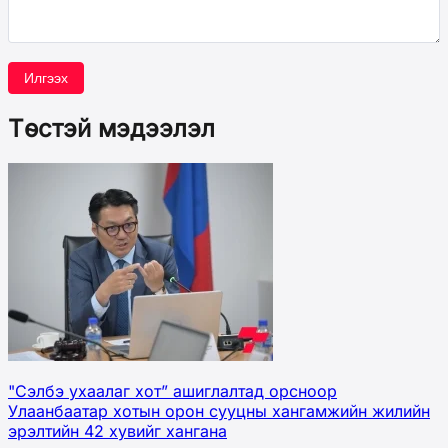
Илгээх
Төстэй мэдээлэл
"Сэлбэ ухаалаг хот” ашиглалтад орсноор
Улаанбаатар хотын орон сууцны хангамжийн жилийн
эрэлтийн 42 хувийг хангана