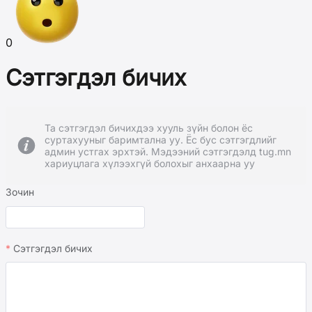
0
Сэтгэгдэл бичих
Та сэтгэгдэл бичихдээ хууль зүйн болон ёс
суртахууныг баримтална уу. Ёс бус сэтгэгдлийг
админ устгах эрхтэй. Мэдээний сэтгэгдэлд tug.mn
хариуцлага хүлээхгүй болохыг анхаарна уу
Зочин
Сэтгэгдэл бичих