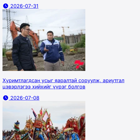
2026-07-31
Хуримтлагдсан усыг яаралтай соруулж, ариутгал
цэвэрлэгээ хийхийг үүрэг болгов
2026-07-08