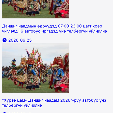
Даншиг наадмын өдрүүдэд 07:00-23:00 цагт хоёр
чиглэлд 16 автобус иргэдэд үнэ төлбөргүй үйлчилнэ
2026-06-25
"Хүрээ цам- Даншиг наадам 2026"-руу автобус үнэ
төлбөргүй үйлчилнэ