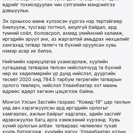
өдрийг тохиолдуулан чин сэтгэлийн мэндчилгээ
дэвшүүлье.
Эх орныхоо өмнө хүлээсэн үүргээ нэр төртэйгөөр
биелүүлж, тусгаар тогтнол, аюулгүй байдал, ард
түмний соёл, боловсрол, ахмад үеийнхний халамж,
иргэдийн эрүүл энх, аз жаргалтай амьдрах нөхцөлийг
хангахад татвар төлөгч та бүхний оруулсан хувь
нэмэр асар их билээ.
Нийгмийн хариуцлагаа ухамсарлаж, хуулийн
хугацаанд татвараа төлсөн нийслэлчүүд та бүхний
нөр их хөдөлмөрийн үр дүнд нийслэл, дүүргийн
төсөвт 2020 онд 784.5 тэрбум төгрөгийн татварын
орлого төвлөрч, нийслэл Улаанбаатар хот маань
өдрөөс өдөрт хөгжин цэцэглэж байна.
Монгол Улсын Засгийн газраас “Ковид-19” цар тахлын
үед авч хэрэгжүүлсэн ард иргэдийн орлогыг
хамгаалах, ажлын байрыг хадгалах, эдийн засгийг
идэвхжүүлэх багц арга хэмжээний хүрээнд Хувь
хүний орлогын албан татвараас чөлөөлөх тухай
хууль батлагдаж, хуулийн дагуу Улаанбаатар хотын