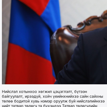
Нийслэл хотынхоо хөгжил цэцэглэлт, бүтээн
байгуулалт, ирээдүй, хойч үеийнхнийхээ сайн сайхны
төлөө бодитой хувь нэмэр оруулж буй нийслэлийнхээ
нийт татвар төлөгч та бүхэндээ Татвар төлөгчдийн