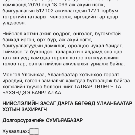
хэмжээнд 2020 онд 18.099 аж ахуйн нэгж,
байгууллагын 512.102 ажиллагсдын 172.1 тэрбум
төгрөгийн татварыг чөлөөлж, иргэдийн гар дээр
үлдээсэн.
Нийслэл хотын ажил өөдрөг, өнгөлөг, бүтэмжтэй
байхад иргэн, өрх бүр, аж ахуй нэгж,
байгууллагуудын дэмжлэг, оролцоо чухал байдаг.
Тиймээс та бүхэндээ талархахын ялдамд энэ цар
тахлын үед хамтдаа төрөлх хотоо хөгжүүлэхийн
төлөө гар, сэтгэл нийлэн ажиллахыг уриалж байна.
Монгол Улсынхаа, Улаанбаатар хотынхоо гэрэлт
ирээдүй, гэгээн замналыг хамтдаа бүтээлцэж байгаа
хөгжлийн түүчээ болсон нийт ТАТВАР ТӨЛӨГЧ ТА
БҮХЭНДЭЭ БАЯРЛАЛАА.
НИЙСЛЭЛИЙН ЗАСАГ ДАРГА БӨГӨӨД УЛААНБААТАР
ХОТЫН ЗАХИРАГЧ
Долгорсүрэнгийн СУМЪЯАБАЗАР
Хуваалцах: