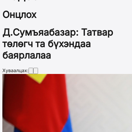
Онцлох
Д.Сумъяабазар: Татвар
төлөгч та бүхэндаа
баярлалаа
Хуваалцах: