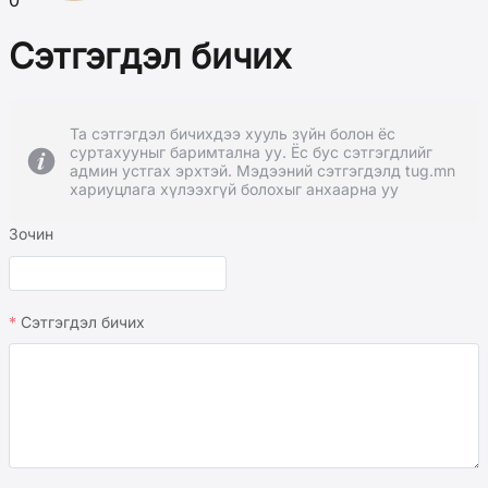
0
Сэтгэгдэл бичих
Та сэтгэгдэл бичихдээ хууль зүйн болон ёс
суртахууныг баримтална уу. Ёс бус сэтгэгдлийг
админ устгах эрхтэй. Мэдээний сэтгэгдэлд tug.mn
хариуцлага хүлээхгүй болохыг анхаарна уу
Зочин
Сэтгэгдэл бичих