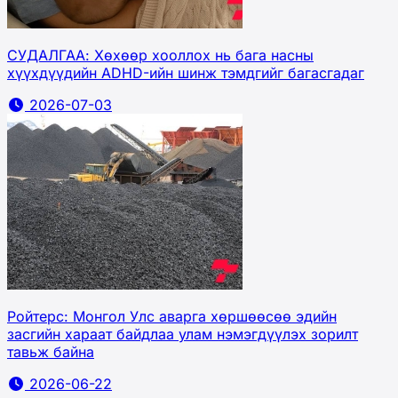
СУДАЛГАА: Хөхөөр хооллох нь бага насны
хүүхдүүдийн ADHD-ийн шинж тэмдгийг багасгадаг
2026-07-03
Ройтерс: Монгол Улс аварга хөршөөсөө эдийн
засгийн хараат байдлаа улам нэмэгдүүлэх зорилт
тавьж байна
2026-06-22