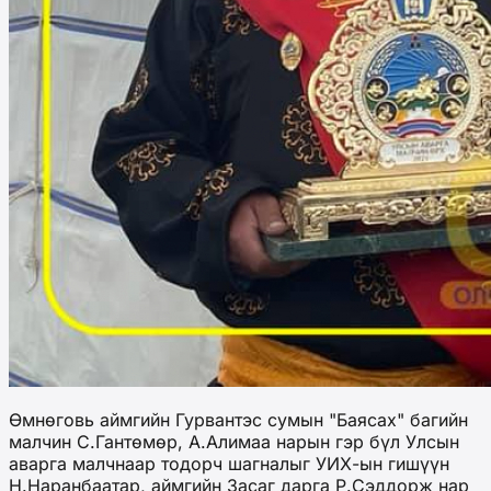
Өмнөговь аймгийн Гурвантэс сумын "Баясах" багийн
малчин С.Гантөмөр, А.Алимаа нарын гэр бүл Улсын
аварга малчнаар тодорч шагналыг УИХ-ын гишүүн
Н.Наранбаатар, аймгийн Засаг дарга Р.Сэддорж нар