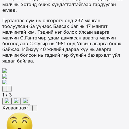
малчны хотонд очиж хүндэтгэлтэйгээр гардуулан
өглөө.
Гуртантэс сум нь өнгөрөгч онд 237 мянган
тоолуулсан ба үүнээс Баясах баг нь 17 мянгат
малчинтай юм. Тэдний нэг болох Улсын аварга
малчин С.Гантөмөр удам дамжсан аварга малчин
бөгөөд аав С.Сугир нь 1981 онд Улсын аварга болж
байжээ. Ийнхүү 40 жилийн дараа хүү нь аварга
малчин болсон нь тэдний гэр бүлийн бахархалт үйл
явдал байлаа.
1 / 3
Хуваалцах: