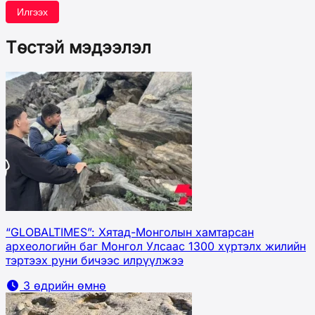
Илгээх
Төстэй мэдээлэл
“GLOBALTIMES”: Хятад-Монголын хамтарсан
археологийн баг Монгол Улсаас 1300 хүртэлх жилийн
тэртээх руни бичээс илрүүлжээ
3 өдрийн өмнө