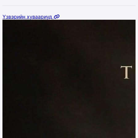
Үзвэрийн хуваариуд