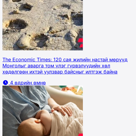
The Economic Times: 120 сая жилийн настай мөрүүд
Монголыг аварга том үлэг гүрвэлүүдийн хөл
хөдөлгөөн ихтэй уулзвар байсныг илтгэж байна
4 өдрийн өмнө