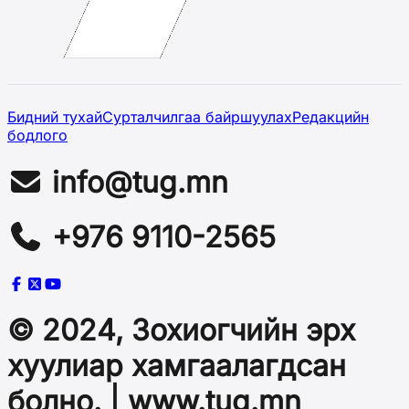
Бидний тухай
Сурталчилгаа байршуулах
Редакцийн
бодлого
info@tug.mn
+976 9110-2565
© 2024, Зохиогчийн эрх
хуулиар хамгаалагдсан
болно. | www.tug.mn