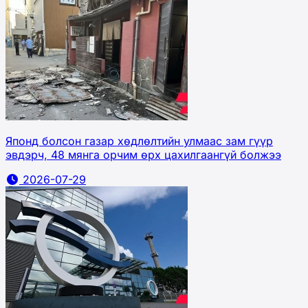
Японд болсон газар хөдлөлтийн улмаас зам гүүр
эвдэрч, 48 мянга орчим өрх цахилгаангүй болжээ
2026-07-29