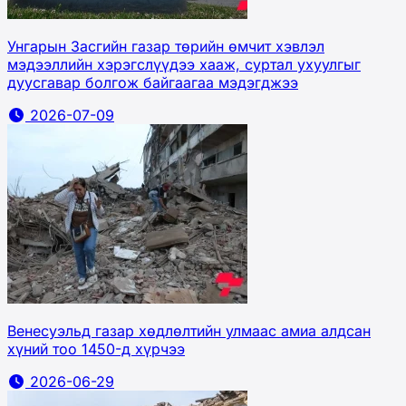
Унгарын Засгийн газар төрийн өмчит хэвлэл
мэдээллийн хэрэгслүүдээ хааж, суртал ухуулгыг
дуусгавар болгож байгаагаа мэдэгджээ
2026-07-09
Венесуэльд газар хөдлөлтийн улмаас амиа алдсан
хүний тоо 1450-д хүрчээ
2026-06-29