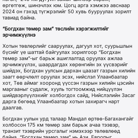
өргөтгөж, шинэчлэх юм. Цогц арга хэмжээ авснаар
2024 он гэхэд түгжрэлийг 50 хувь бууруулах зорилт
тавиад байна.
“Богдхан төмөр зам” төслийн хэрэгжилтийг
эрчимжүүлнэ
Хотын төвлөрлийг сааруулах, дагуул хот, суурьшлын
бүсийг үе шаттай байгуулах зорилгоор “Богдхан
төмөр зам”-ыг барьж ашиглалтад оруулах ажлаа
эрчимжүүлэх, шаардагдах хөрөнгийн эх үүсвэрийг
шийдэх, Богдхан уулсын дархан цаазат газрын хилийн
заагт өөрчлөлт оруулах эсэх, нийслэл Улаанбаатар
хот, Төв аймаг хооронд үүссэн газрын хилийн цэсийн
маргааныг судалж, хууль тогтоомжид нийцүүлэн
шийдвэрлүүлэхийг холбогдох сайд, Нийслэлийн Засаг
дарга бөгөөд Улаанбаатар хотын захирагч нарт
даалгав.
Богдхан уулын урд талаар Мандал өртөө-Багахангайг
холбосон 175 км төмөр зам барьж ачаа тээвэр,
транзит тээврийн урсгалыг нэмэхээр төлөвлөөд
байна. “Богдхан төмөр зам” нь Ази, Европыг