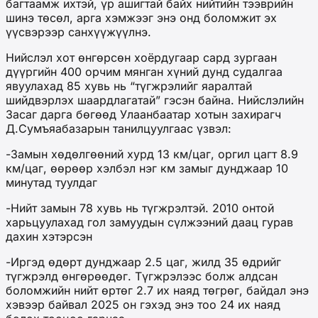
багтаамж ихтэй, үр ашигтай байх нийтийн тээврийн
шинэ төсөл, арга хэмжээг энэ онд боломжит эх
үүсвэрээр санхүүжүүлнэ.
Нийслэл хот өнгөрсөн хоёрдугаар сард зургаан
дүүргийн 400 орчим мянган хүний дунд судалгаа
явуулахад 85 хувь нь “түгжрэлийг яаралтай
шийдвэрлэх шаардлагатай” гэсэн байна. Нийслэлийн
Засаг дарга бөгөөд Улаанбаатар хотын захирагч
Д.Сумъяабазарын танилцуулгаас үзвэл:
-Замын хөдөлгөөний хурд 13 км/цаг, оргил цагт 8.9
км/цаг, өөрөөр хэлбэл нэг км замыг дунджаар 10
минутад туулдаг
-Нийт замын 78 хувь нь түгжрэлтэй. 2010 онтой
харьцуулахад гол замуудын сүлжээний даац гурав
дахин хэтэрсэн
-Иргэд өдөрт дунджаар 2.5 цаг, жилд 35 өдрийг
түгжрэлд өнгөрөөдөг. Түгжрэлээс болж алдсан
боломжийн нийт өртөг 2.7 их наяд төгрөг, байдал энэ
хэвээр байвал 2025 он гэхэд энэ тоо 24 их наяд