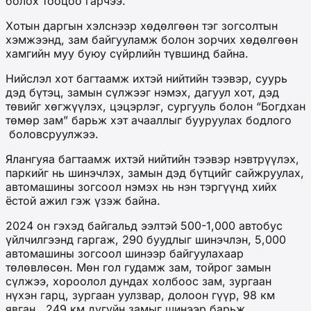
болох тооцоо гарчээ.
Хотын даргын хэлснээр хөдөлгөөн тэг зогсолтын
хэмжээнд, зам байгууламж болон зорчих хөдөлгөөн
хамгийн муу буюу сүйрлийн түвшинд байна.
Нийслэл хот багтаамж ихтэй нийтийн тээвэр, суурь
дэд бүтэц, замын сүлжээг нэмэх, дагуул хот, дэд
төвийг хөгжүүлэх, цэцэрлэг, сургууль болон “Богдхан
төмөр зам” барьж хэт ачааллыг бууруулах бодлого
боловсруулжээ.
Ялангуяа багтаамж ихтэй нийтийн тээвэр нэвтрүүлэх,
паркийг нь шинэчлэх, замын дэд бүтцийг сайжруулах,
автомашины зогсоол нэмэх нь нэн тэргүүнд хийх
ёстой ажил гэж үзэж байна.
2024 он гэхэд байгальд ээлтэй 500-1,000 автобус
үйлчилгээнд гаргаж, 290 буудлыг шинэчлэн, 5,000
автомашины зогсоол шинээр байгуулахаар
төлөвлөсөн. Мөн гол гудамж зам, тойрог замын
сүлжээ, хороолол дундах холбоос зам, зургаан
нүхэн гарц, зургаан уулзвар, долоон гүүр, 98 км
явган, 249 км дугуйн замыг шинээр барьж,