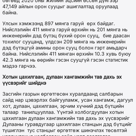
бөгөөд 2020 оны жилийн эцсийн өссөн дүнгээр
47,149 айлын орон сууцыг ашиглалтад оруулаад
байна.
Улсын хэмжээнд 897 мянга гаруй өрх байдаг.
Нийслэлийн 411 мянга гаруй өрхийн нь 201 мянга нь
инженерийн дэд бүтэц бүхий орон сууц, бие даасан
тохилог сууцанд, үлдсэн 209 мянга нь инженерийн
дэд бүтэцгүй амины орон сууц болон гэрт амьдарч
байна. Нийслэлийн 411 мянган өрхийн 10.3 хувь буюу
42.3 мянга нь өөрийн гэсэн сууцгүй гэсэн статистик
мэдээ гарчээ.
Хотын цахилгаан, дулаан хангамжийн тав дахь эх
үүсвэрийг шийднэ
Засгийн газрын өргөтгөсөн хуралдаанд салбарын
сайд нар цэвэрлэх байгууламж, усан хангамж, дагуул
хот, дулаан, цахилгаан, эрчим хүчний дэд бүтцийн
талаар танилцууллаа. Үүнтэй холбогдуулан хотын
цахилгаан дулаан хангамжийн тав дахь эх үүсвэрийг
Дулааны гуравдугаар цахилгаан станцын дэд бүтцийг
түшиглэн тус станцыг өргөтгөж шинэчлэх төсөлтэй