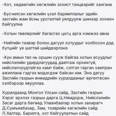
-Хот, хөдөөгийн хөгжлийн зохист тэнцвэрийг хангана
-Бүсчилсэн хөгжлийн үзэл баримтлалыг эдийн
засгийн жам ёсны урсгалтай уялдуулж шинээр зохион
байгуулна
-Хотын төвлөрлийг багасгах цогц арга хэмжээ авна
-Нийтийн тээвэр болон дагуул хотуудыг холбосон дэд
бүтцийг үе шаттай шийдвэрлэнэ
-Хүн амын тал нь оршин сууж байгаа хотын асуудлыг
нийслэлийн удирдлагуудад даатгаж орхихгүй,
нийслэлчүүдтэйгээ хамт байж, сэтгэл гарган хамтран
ажиллана гэдгээ мэдэгдэж байсан юм. Энэ дагуу
Засгийн газрын өнөөдрийн хуралдааныг өргөтгөсөн
хэлбэрээр явууллаа.
Хуралдаанд Монгол Улсын сайд, Засгийн газрын
Хэрэг эрхлэх газрын дарга Ц.Нямдорж, Нийслэлийн
Засаг дарга бөгөөд Улаанбаатар хотын захирагч
Д.Сумъяабазар, Зам, тээврийн хөгжлийн сайд
Л.Халтар, Барилга, хот байгуулалтын сайд