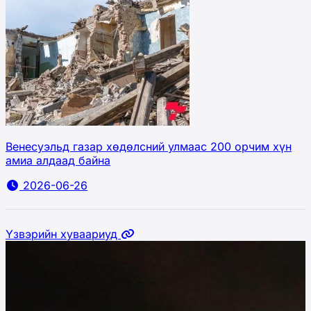
Венесуэльд газар хөдөлсний улмаас 200 орчим хүн
амиа алдаад байна
2026-06-26
Үзвэрийн хуваариуд