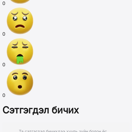
0
0
0
0
Сэтгэгдэл бичих
Та сэтгэгдэл бичихдээ хууль зүйн болон ёс