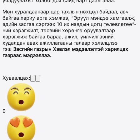
уялдуулахыг холбогдох сайд нарт даалгалаа.
Мөн хуралдаанаар цар тахлын нөхцөл байдал, авч
байгаа хариу арга хэмжээ, “Эрүүл мэндээ хамгаалж,
эдийн засгаа сэргээх 10 их наядын цогц төлөвлөгөө”-
ний хэрэгжилт, төсвийн хөрөнгө оруулалтаар
хэрэгжиж байгаа бараа, ажил, үйлчилгээний
худалдан авах ажиллагааны талаар хэлэлцлээ
гэж
Засгийн газрын Хэвлэл мэдээлэлтэй харилцах
газраас мэдээллээ.
Хуваалцах:
0