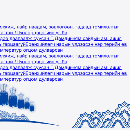
лжиж, найр наадам, зөвлөгөөн, гадаад томилолтыг
тагтай Л.Болорцэцэгийн үг ба
гэдээ даапаалж суусан Г.Дамдинням сайдын ам, ажил
ь гарцаагүй
Ерөнхийлөгч нарын үлдээсэн нэр төрийн өв
емператур огцом дулаарсан
лжиж, найр наадам, зөвлөгөөн, гадаад томилолтыг
тагтай Л.Болорцэцэгийн үг ба
гэдээ даапаалж суусан Г.Дамдинням сайдын ам, ажил
ь гарцаагүй
Ерөнхийлөгч нарын үлдээсэн нэр төрийн өв
емператур огцом дулаарсан