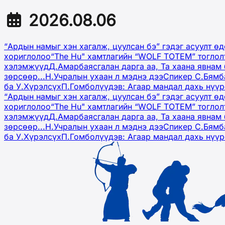
2026.08.06
“Ардын намыг хэн хагалж, цуулсан бэ” гэдэг асуулт ө
хориглолоо
“The Hu" хамтлагийн “WOLF TOTEM” тоглол
хэлэмжүүд
Д.Амарбаясгалан дарга аа, Та хаана явнам 
зөрсөөр...
Н.Учралын ухаан л мэднэ дээ
Спикер С.Бямб
ба У.Хүрэлсүх
П.Гомболүүдэв: Агаар мандал дахь нүү
“Ардын намыг хэн хагалж, цуулсан бэ” гэдэг асуулт ө
хориглолоо
“The Hu" хамтлагийн “WOLF TOTEM” тоглол
хэлэмжүүд
Д.Амарбаясгалан дарга аа, Та хаана явнам 
зөрсөөр...
Н.Учралын ухаан л мэднэ дээ
Спикер С.Бямб
ба У.Хүрэлсүх
П.Гомболүүдэв: Агаар мандал дахь нүү