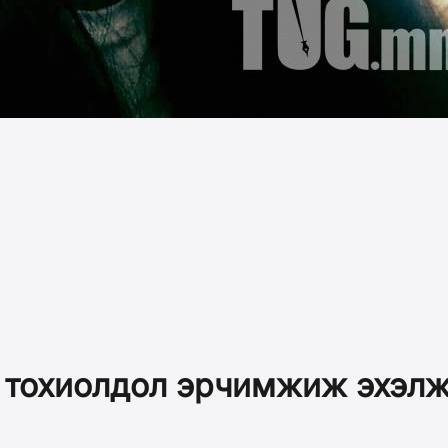
 тохиолдол эрчимжиж эхэл