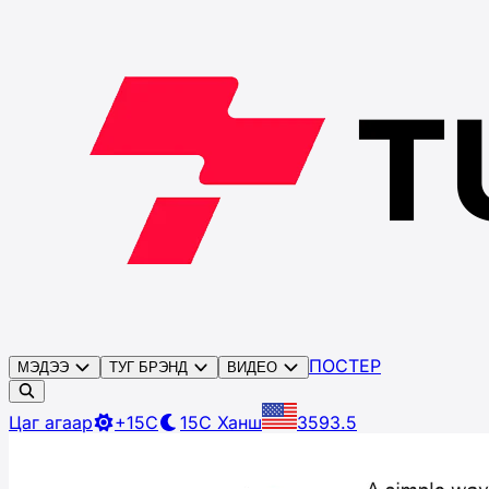
ПОСТЕР
МЭДЭЭ
ТУГ БРЭНД
ВИДЕО
Цаг агаар
+15C
15C
Ханш
3593.5