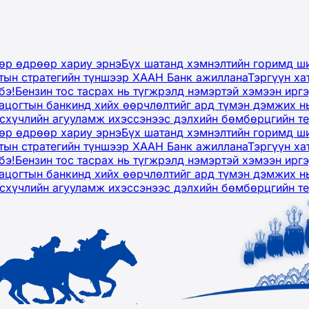
дөр өдрөөр хариу эрнэ
Бүх шатанд хэмнэлтийн горимд ши
тын стратегийн түншээр ХААН Банк ажиллана
Тэргүүн ха
бэ!
Бензин тос тасрах нь түгжрэлд нэмэртэй хэмээн ир
ацогтын банкинд хийх өөрчлөлтийг ард түмэн дэмжих н
рсхүчлийн агууламж ихэссэнээс дэлхийн бөмбөрцгийн т
дөр өдрөөр хариу эрнэ
Бүх шатанд хэмнэлтийн горимд ши
тын стратегийн түншээр ХААН Банк ажиллана
Тэргүүн ха
бэ!
Бензин тос тасрах нь түгжрэлд нэмэртэй хэмээн ир
ацогтын банкинд хийх өөрчлөлтийг ард түмэн дэмжих н
рсхүчлийн агууламж ихэссэнээс дэлхийн бөмбөрцгийн т