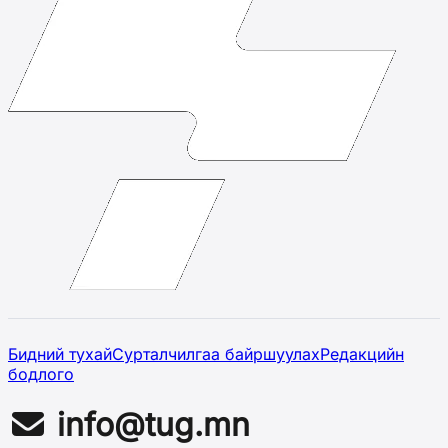
Бидний тухай
Сурталчилгаа байршуулах
Редакцийн
бодлого
info@tug.mn