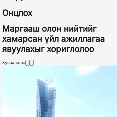
Онцлох
Маргааш олон нийтийг
хамарсан үйл ажиллагаа
явуулахыг хориглолоо
Хуваалцах: