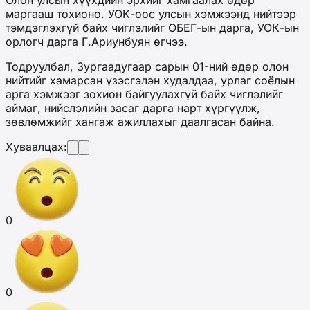
маргааш тохионо. УОК-оос улсын хэмжээнд нийтээр
тэмдэглэхгүй байх чиглэлийг ОБЕГ-ын дарга, УОК-ын
орлогч дарга Г.Ариунбуян өгчээ.
Тодруулбал, Зургаадугаар сарын 01-ний өдөр олон
нийтийг хамарсан үзэсгэлэн худалдаа, урлаг соёлын
арга хэмжээг зохион байгуулахгүй байх чиглэлийг
аймаг, нийслэлийн засаг дарга нарт хүргүүлж,
зөвлөмжийг хангаж ажиллахыг даалгасан байна.
Хуваалцах:
0
0