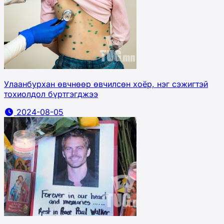
Улаанбурхан өвчнөөр өвчилсөн хоёр, нэг сэжигтэй
тохиолдол бүртгэгджээ
2024-08-05