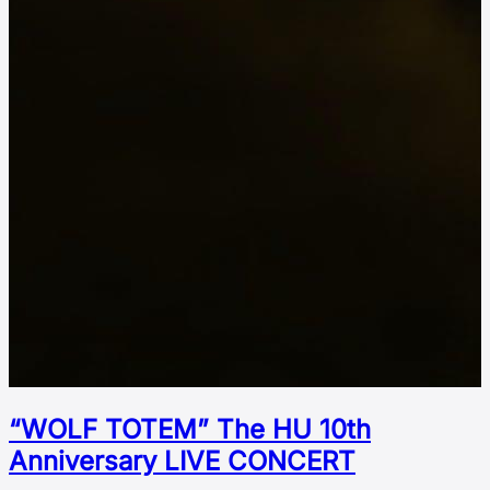
“WOLF TOTEM” The HU 10th
Аnniversary LIVE CONCERT