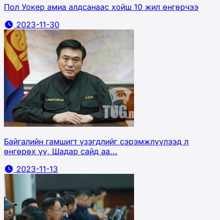
Пол Уокер амиа алдсанаас хойш 10 жил өнгөрчээ
2023-11-30
Байгалийн гамшигт үзэгдлийг сэрэмжлүүлээд л
өнгөрөх үү, Шадар сайд аа...
2023-11-13