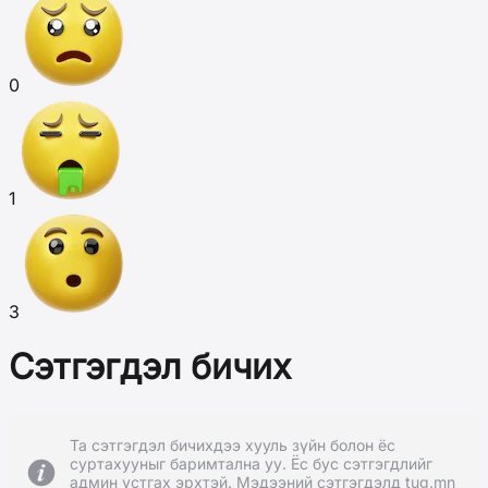
0
1
3
Сэтгэгдэл бичих
Та сэтгэгдэл бичихдээ хууль зүйн болон ёс
суртахууныг баримтална уу. Ёс бус сэтгэгдлийг
админ устгах эрхтэй. Мэдээний сэтгэгдэлд tug.mn