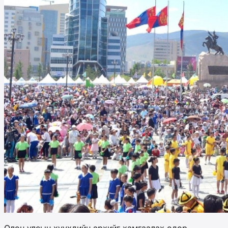
Олон улсын хүүхдийн эрхийг хамгаалах өдөр