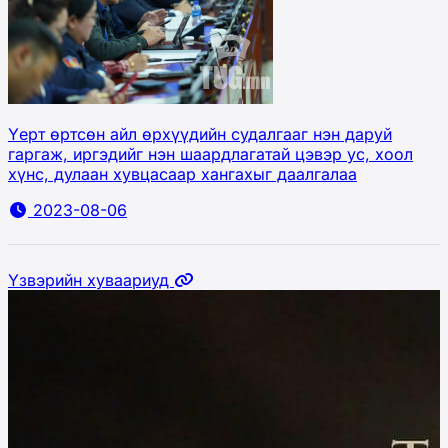
Үерт өртсөн айл өрхүүдийн судалгааг нэн даруй
гаргаж, иргэдийг нэн шаардлагатай цэвэр ус, хоол
хүнс, дулаан хувцасаар хангахыг даалгалаа
2023-08-06
Үзвэрийн хуваариуд