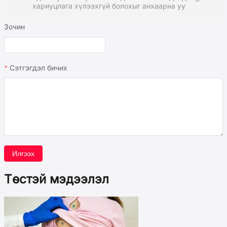
хариуцлага хүлээхгүй болохыг анхаарна уу
Зочин
Сэтгэгдэл бичих
Илгээх
Төстэй мэдээлэл