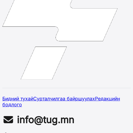
Бидний тухай
Сурталчилгаа байршуулах
Редакцийн
бодлого
info@tug.mn