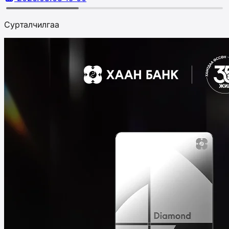
Сурталчилгаа