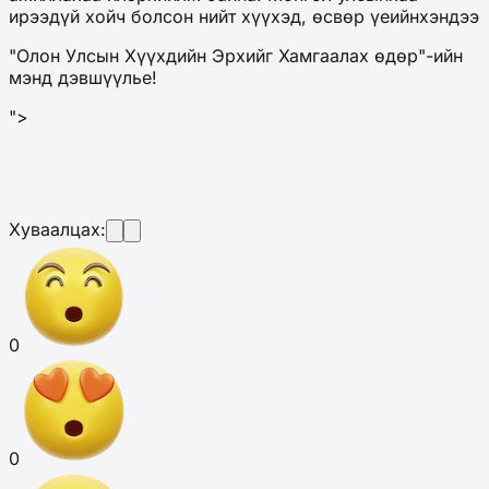
ирээдүй хойч болсон нийт хүүхэд, өсвөр үеийнхэндээ
"Олон Улсын Хүүхдийн Эрхийг Хамгаалах өдөр"-ийн
мэнд дэвшүүлье!
">
Хуваалцах:
0
0