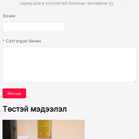
хариуцлага хүлээхгүй болохыг анхаарна уу
Зочин
Сэтгэгдэл бичих
Илгээх
Төстэй мэдээлэл