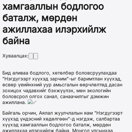
хамгааллын бодлогоо
баталж, мөрдөн
ажиллахаа илэрхийлж
байна
Хуваалцах:
Бид аливаа бодлого, хөтөлбөр боловсруулахдаа
"Нэгдүгээрт хүүхэд зарчим"-ыг баримтлан хүүхэд,
өсвөр үеийнхний уур амьсгалын өөрчлөлтөд дасан
зохицох чадавхийг бэхжүүлэх, мөн экологийн
боловсрол олгох санал, санаачилгыг дэмжин
ажиллана.
Байгаль орчин, Аялал жуулчлалын яам "Нэгдүгээрт
хүүхэд үндэсний хөдөлгөөн"-д нэгдэж, салбартаа
хүүхэд хамгааллын бодлогоо баталж, мөрдөн
ажиллахаа илэрхийлж байна. Монгол улсынхаа