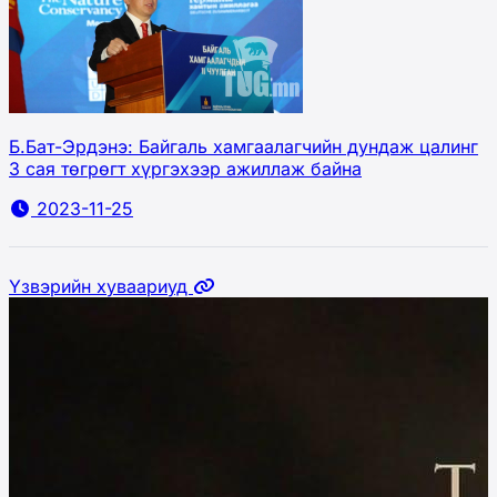
Б.Бат-Эрдэнэ: Байгаль хамгаалагчийн дундаж цалинг
3 сая төгрөгт хүргэхээр ажиллаж байна
2023-11-25
Үзвэрийн хуваариуд