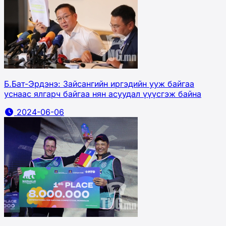
Б.Бат-Эрдэнэ: Зайсангийн иргэдийн ууж байгаа
уснаас ялгарч байгаа нян асуудал үүүсгэж байна
2024-06-06