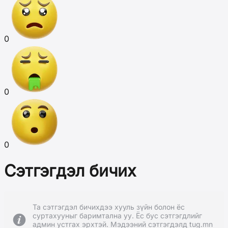
0
0
0
Сэтгэгдэл бичих
Та сэтгэгдэл бичихдээ хууль зүйн болон ёс
суртахууныг баримтална уу. Ёс бус сэтгэгдлийг
админ устгах эрхтэй. Мэдээний сэтгэгдэлд tug.mn