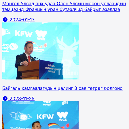
Монгол Улсад анх удаа Олон Улсын мөсөн урлаачдын
тэмцээнд Францын уран бүтээлчид байрыг эзэллээ
2024-01-17
Байгаль хамгаалагчдын цалинг 3 сая төгрөг болгоно
2023-11-25