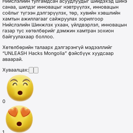
Нийслэлийн тулгамдсан асуудлуудыг шийдэхэд шинэ
санаа, шилдэг инновацыг нэвтрүүлэх, инновацын
соёлыг түгээн дэлгэрүүлэх, төр, хувийн хэвшлийн
хамтын ажиллагааг сайжруулах зорилгоор
Нийслэлийн Шинжлэх ухаан, үйлдвэрлэл, инновацын
газар тус хөтөлбөрийг дэмжин хамтран зохион
байгуулахаар боллоо.
Хөтөлбөрийн талаарх дэлгэрэнгүй мэдээллийг
“UNLEASH Hacks Mongolia” фэйсбүүк хуудсаар
аваарай.
Хуваалцах:
0
1