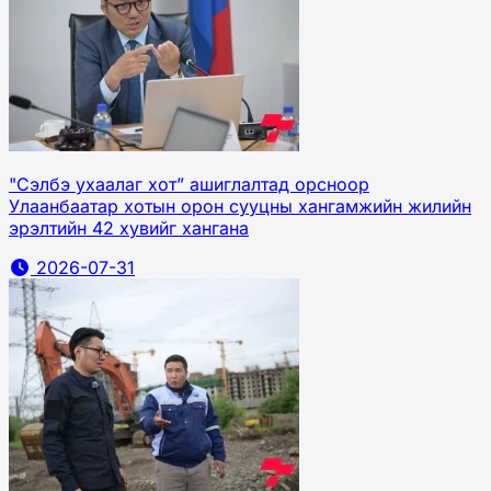
"Сэлбэ ухаалаг хот” ашиглалтад орсноор
Улаанбаатар хотын орон сууцны хангамжийн жилийн
эрэлтийн 42 хувийг хангана
2026-07-31