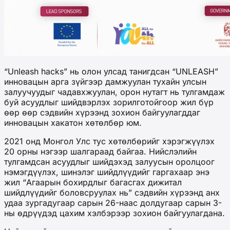
“Unleash hacks” нь олон улсад танигдсан “UNLEASH”
инновацын арга зүйгээр дамжуулан тухайн улсын
залуучуудыг чадавхжуулан, орон нутагт нь тулгамдаж
буй асуудлыг шийдвэрлэх зорилготойгоор жил бүр
өөр өөр сэдвийн хүрээнд зохион байгуулагддаг
инновацын хакатон хөтөлбөр юм.
2021 онд Монгол Улс тус хөтөлбөрийг хэрэгжүүлэх
20 орны нэгээр шалгараад байгаа. Нийслэлийн
тулгамдсан асуудлыг шийдэхэд залуусын оролцоог
нэмэгдүүлэх, шинэлэг шийдлүүдийг гаргахаар энэ
жил “Агаарын бохирдлыг багасгах дижитал
шийдлүүдийг боловсруулах нь” сэдвийн хүрээнд анх
удаа зургадугаар сарын 26-наас долдугаар сарын 3-
ны өдрүүдэд цахим хэлбэрээр зохион байгуулагдана.