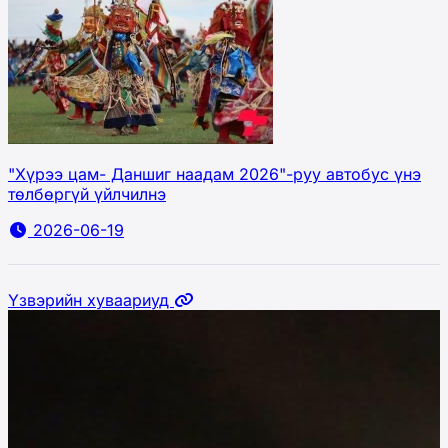
"Хүрээ цам- Даншиг наадам 2026"-руу автобус үнэ
төлбөргүй үйлчилнэ
2026-06-19
Үзвэрийн хуваариуд