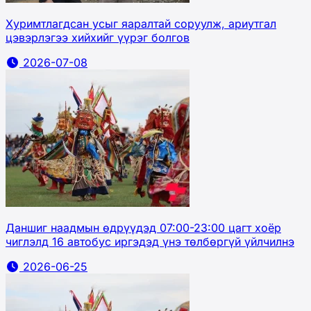
Хуримтлагдсан усыг яаралтай соруулж, ариутгал
цэвэрлэгээ хийхийг үүрэг болгов
2026-07-08
Даншиг наадмын өдрүүдэд 07:00-23:00 цагт хоёр
чиглэлд 16 автобус иргэдэд үнэ төлбөргүй үйлчилнэ
2026-06-25