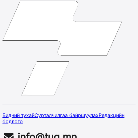
Бидний тухай
Сурталчилгаа байршуулах
Редакцийн
бодлого
info@tug.mn