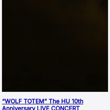
“WOLF TOTEM” The HU 10th
Аnniversary LIVE CONCERT