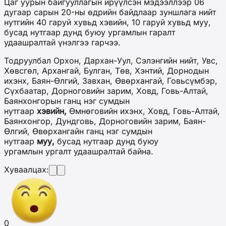
Цаг уурын байгууллагын ирүүлсэн мэдээллээр 06
дугаар сарын 20-ны өдрийн байдлаар зуншлага нийт
нутгийн 40 гаруй хувьд хэвийн, 10 гаруй хувьд муу,
бусад нутгаар дунд буюу ургамлын гаралт
удаашралтай үнэлгээ гарчээ.
Тодруулбал Орхон, Дархан-Уул, Сэлэнгийн нийт, Увс,
Хөвсгөл, Архангай, Булган, Төв, Хэнтий, Дорнодын
ихэнх, Баян-Өлгий, Завхан, Өвөрхангай, Говьсүмбэр,
Сүхбаатар, Дорноговийн зарим, Ховд, Говь-Алтай,
Баянхонгорын ганц нэг сумдын
нутгаар
хэвийн,
Өмнөговийн ихэнх, Ховд, Говь-Алтай,
Баянхонгор, Дундговь, Дорноговийн зарим, Баян-
Өлгий, Өвөрхангайн ганц нэг сумдын
нутгаар
муу,
бусад нутгаар дунд буюу
ургамлын ургалт удаашралтай байна.
Хуваалцах:
0