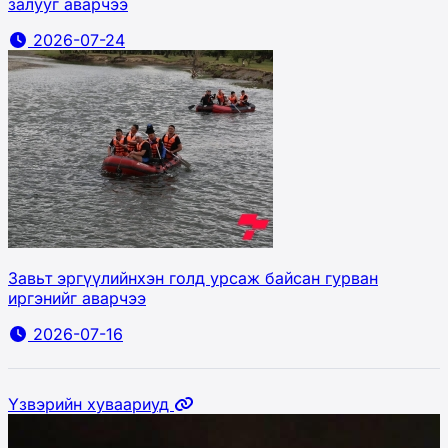
залууг аварчээ
2026-07-24
Завьт эргүүлийнхэн голд урсаж байсан гурван
иргэнийг аварчээ
2026-07-16
Үзвэрийн хуваариуд