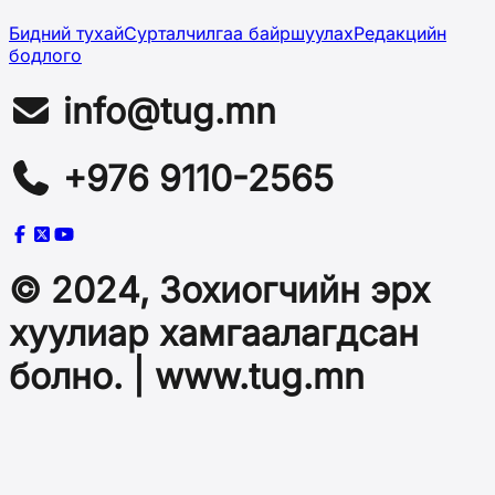
Бидний тухай
Сурталчилгаа байршуулах
Редакцийн
бодлого
info@tug.mn
+976 9110-2565
© 2024, Зохиогчийн эрх
хуулиар хамгаалагдсан
болно. | www.tug.mn