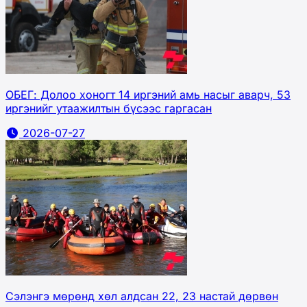
ОБЕГ: Долоо хоногт 14 иргэний амь насыг аварч, 53
иргэнийг утаажилтын бүсээс гаргасан
2026-07-27
Сэлэнгэ мөрөнд хөл алдсан 22, 23 настай дөрвөн