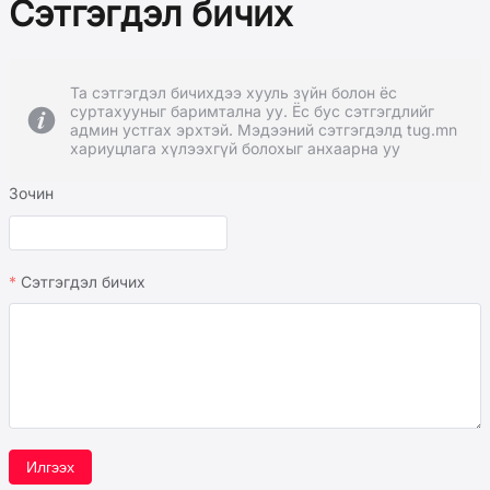
Сэтгэгдэл бичих
Та сэтгэгдэл бичихдээ хууль зүйн болон ёс
суртахууныг баримтална уу. Ёс бус сэтгэгдлийг
админ устгах эрхтэй. Мэдээний сэтгэгдэлд tug.mn
хариуцлага хүлээхгүй болохыг анхаарна уу
Зочин
Сэтгэгдэл бичих
Илгээх