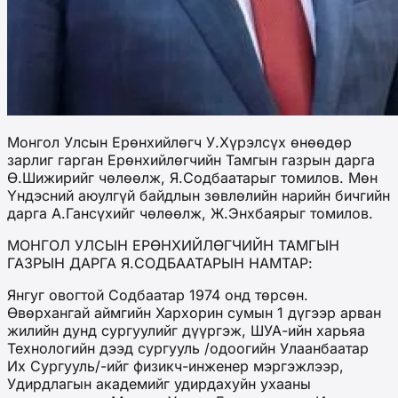
Монгол Улсын Ерөнхийлөгч У.Хүрэлсүх өнөөдөр
зарлиг гарган Ерөнхийлөгчийн Тамгын газрын дарга
Ө.Шижирийг чөлөөлж, Я.Содбаатарыг томилов. Мөн
Үндэсний аюулгүй байдлын зөвлөлийн нарийн бичгийн
дарга А.Гансүхийг чөлөөлж, Ж.Энхбаярыг томилов.
МОНГОЛ УЛСЫН ЕРӨНХИЙЛӨГЧИЙН ТАМГЫН
ГАЗРЫН ДАРГА Я.СОДБААТАРЫН НАМТАР:
Янгуг овогтой Содбаатар 1974 онд төрсөн.
Өвөрхангай аймгийн Хархорин сумын 1 дүгээр арван
жилийн дунд сургуулийг дүүргэж, ШУА-ийн харьяа
Технологийн дээд сургууль /одоогийн Улаанбаатар
Их Сургууль/-ийг физикч-инженер мэргэжлээр,
Удирдлагын академийг удирдахуйн ухааны