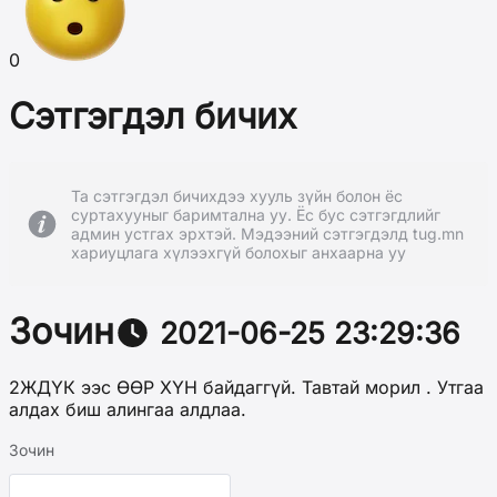
0
Сэтгэгдэл бичих
Та сэтгэгдэл бичихдээ хууль зүйн болон ёс
суртахууныг баримтална уу. Ёс бус сэтгэгдлийг
админ устгах эрхтэй. Мэдээний сэтгэгдэлд tug.mn
хариуцлага хүлээхгүй болохыг анхаарна уу
Зочин
2021-06-25 23:29:36
2ЖДҮК ээс ӨӨР ХҮН байдаггүй. Тавтай морил . Утгаа
алдах биш алингаа алдлаа.
Зочин