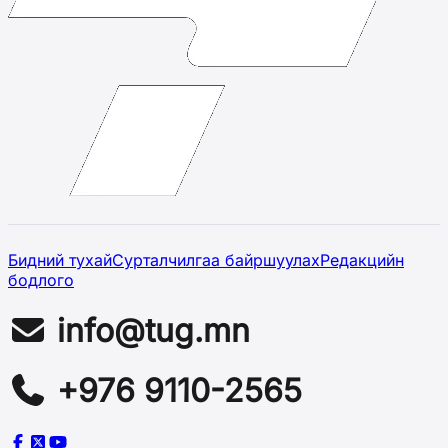
Бидний тухай
Сурталчилгаа байршуулах
Редакцийн
бодлого
info@tug.mn
+976 9110-2565