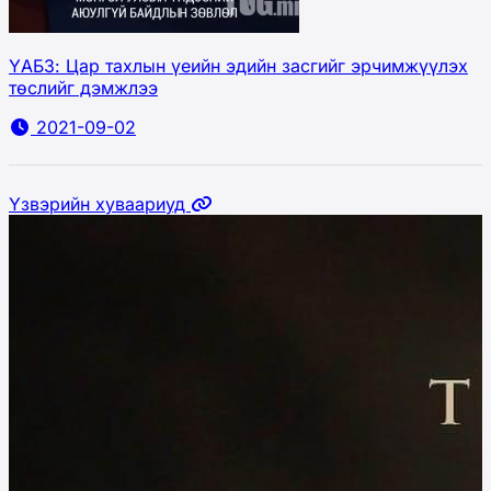
ҮАБЗ: Цар тахлын үеийн эдийн засгийг эрчимжүүлэх
төслийг дэмжлээ
2021-09-02
Үзвэрийн хуваариуд