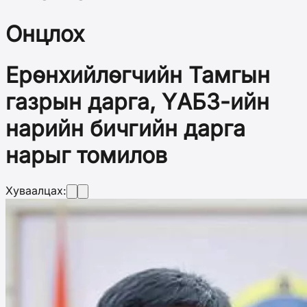
Онцлох
Ерөнхийлөгчийн Тамгын
газрын дарга, ҮАБЗ-ийн
нарийн бичгийн дарга
нарыг томилов
Хуваалцах: