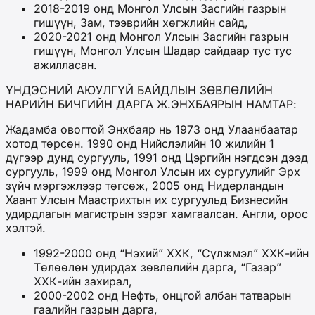
2018-2019 онд Монгол Улсын Засгийн газрын
гишүүн, Зам, тээврийн хөгжлийн сайд,
2020-2021 онд Монгол Улсын Засгийн газрын
гишүүн, Монгол Улсын Шадар сайдаар тус тус
ажилласан.
ҮНДЭСНИЙ АЮУЛГҮЙ БАЙДЛЫН ЗӨВЛӨЛИЙН
НАРИЙН БИЧГИЙН ДАРГА Ж.ЭНХБАЯРЫН НАМТАР:
Жадамба овогтой Энхбаяр нь 1973 онд Улаанбаатар
хотод төрсөн. 1990 онд Нийслэлийн 10 жилийн 1
дүгээр дунд сургууль, 1991 онд Цэргийн нэгдсэн дээд
сургууль, 1999 онд Монгол Улсын их сургуулийг Эрх
зүйч мэргэжлээр төгсөж, 2005 онд Нидерландын
Хаант Улсын Маастрихтын их сургуульд Бизнесийн
удирдлагын магистрын зэрэг хамгаалсан. Англи, орос
хэлтэй.
1992-2000 онд “Нэхий” ХХК, “Сүлжмэл” ХХК-ийн
Төлөөлөн удирдах зөвлөлийн дарга, “Газар”
ХХК-ийн захирал,
2000-2002 онд Нефть, онцгой албан татварын
гаалийн газрын дарга,