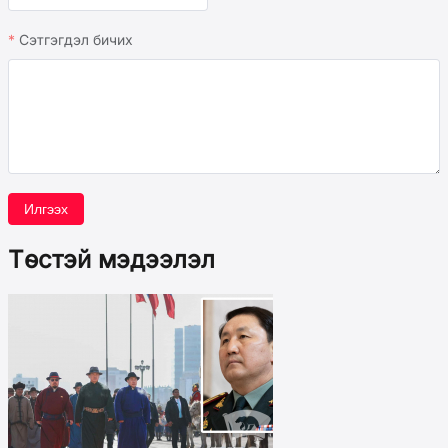
Сэтгэгдэл бичих
Илгээх
Төстэй мэдээлэл