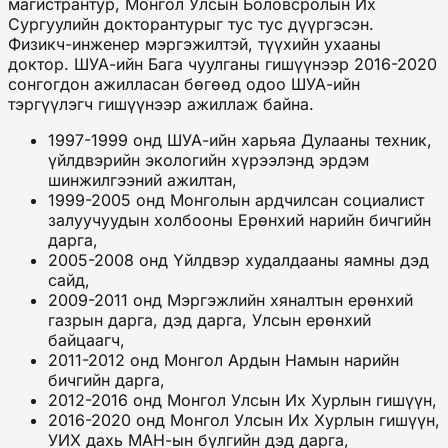
магистрантур, Монгол Улсын Боловсролын Их
Сургуулийн докторантурыг тус тус дүүргэсэн.
Физикч-инженер мэргэжилтэй, түүхийн ухааны
доктор. ШУА-ийн Бага чуулганы гишүүнээр 2016-2020
сонгогдон ажилласан бөгөөд одоо ШУА-ийн
тэргүүлэгч гишүүнээр ажиллаж байна.
1997-1999 онд ШУА-ийн харьяа Дулааны техник,
үйлдвэрийн экологийн хүрээлэнд эрдэм
шинжилгээний ажилтан,
1999-2005 онд Монголын ардчилсан социалист
залуучуудын холбооны Ерөнхий нарийн бичгийн
дарга,
2005-2008 онд Үйлдвэр худалдааны яамны дэд
сайд,
2009-2011 онд Мэргэжлийн хяналтын ерөнхий
газрын дарга, дэд дарга, Улсын ерөнхий
байцаагч,
2011-2012 онд Монгол Ардын Намын нарийн
бичгийн дарга,
2012-2016 онд Монгол Улсын Их Хурлын гишүүн,
2016-2020 онд Монгол Улсын Их Хурлын гишүүн,
УИХ дахь МАН-ын бүлгийн дэд дарга,