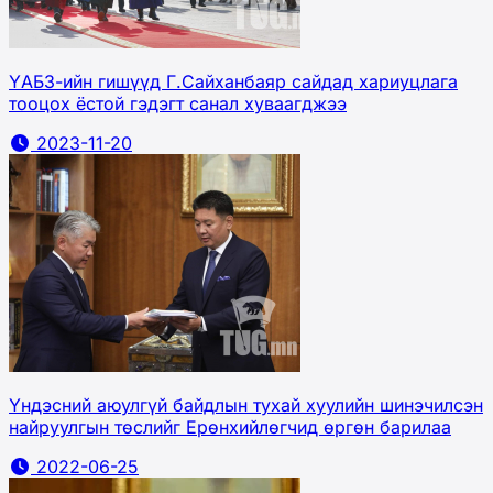
ҮАБЗ-ийн гишүүд Г.Сайханбаяр сайдад хариуцлага
тооцох ёстой гэдэгт санал хуваагджээ
2023-11-20
Үндэсний аюулгүй байдлын тухай хуулийн шинэчилсэн
найруулгын төслийг Ерөнхийлөгчид өргөн барилаа
2022-06-25