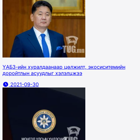
ҮАБЗ-ийн хуралдаанаар цөлжилт, экосиситемийн
доройтлын асуудлыг хэлэлцжээ
2021-09-30