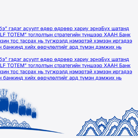
бэ” гэдэг асуулт өдөр өдрөөр хариу эрнэ
Бүх шатанд
OLF TOTEM” тоглолтын стратегийн түншээр ХААН Банк
нзин тос тасрах нь түгжрэлд нэмэртэй хэмээн иргэдээ
 банкинд хийх өөрчлөлтийг ард түмэн дэмжих нь
бэ” гэдэг асуулт өдөр өдрөөр хариу эрнэ
Бүх шатанд
OLF TOTEM” тоглолтын стратегийн түншээр ХААН Банк
нзин тос тасрах нь түгжрэлд нэмэртэй хэмээн иргэдээ
 банкинд хийх өөрчлөлтийг ард түмэн дэмжих нь