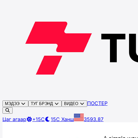
ПОСТЕР
МЭДЭЭ
ТУГ БРЭНД
ВИДЕО
Цаг агаар
+15C
15C
Ханш
3593.87