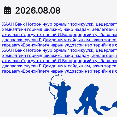
2026.08.08
ХААН Банк Ногоон нуур орчмыг тохижуулж, цэцэрлэгт
хэмнэлтийн горимд шилжиж, найр наадам, зөвлөгөөн, 
ажиллана
Тэргүүн хатагтай Л.Болорцэцэгийн үг ба хэл
даапаалж суусан Г.Дамдинням сайдын ам, ажил зөрсөө
гарцаагүй
Ерөнхийлөгч нарын үлдээсэн нэр төрийн өв 
ХААН Банк Ногоон нуур орчмыг тохижуулж, цэцэрлэгт
хэмнэлтийн горимд шилжиж, найр наадам, зөвлөгөөн, 
ажиллана
Тэргүүн хатагтай Л.Болорцэцэгийн үг ба хэл
даапаалж суусан Г.Дамдинням сайдын ам, ажил зөрсөө
гарцаагүй
Ерөнхийлөгч нарын үлдээсэн нэр төрийн өв 