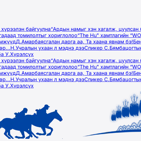
 хүрээлэн байгуулна
“Ардын намыг хэн хагалж, цуулсан 
гадаад томилолтыг хориглолоо
“The Hu" хамтлагийн “W
эмжүүд
Д.Амарбаясгалан дарга аа, Та хаана явнам бэ!
Бе
р...
Н.Учралын ухаан л мэднэ дээ
Спикер С.Бямбацогтын
ба У.Хүрэлсүх
 хүрээлэн байгуулна
“Ардын намыг хэн хагалж, цуулсан 
гадаад томилолтыг хориглолоо
“The Hu" хамтлагийн “W
эмжүүд
Д.Амарбаясгалан дарга аа, Та хаана явнам бэ!
Бе
р...
Н.Учралын ухаан л мэднэ дээ
Спикер С.Бямбацогтын
ба У.Хүрэлсүх