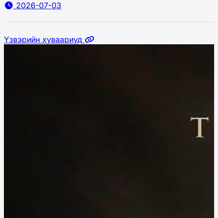
2026-07-03
Үзвэрийн хуваариуд