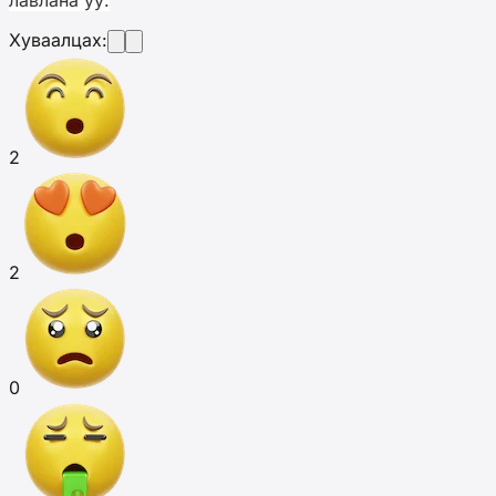
лавлана уу.
Хуваалцах:
2
2
0