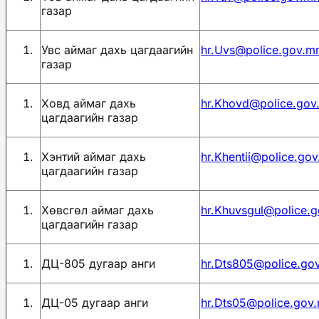
газар
Увс аймаг дахь цагдаагийн
hr.Uvs@police.gov.m
газар
Ховд аймаг дахь
hr.Khovd@police.gov
цагдаагийн газар
Хэнтий аймаг дахь
hr.Khentii@police.go
цагдаагийн газар
Хөвсгөл аймаг дахь
hr.Khuvsgul@police.
цагдаагийн газар
ДЦ-805 дугаар анги
hr.Dts805@police.go
ДЦ-05 дугаар анги
hr.Dts05@police.gov