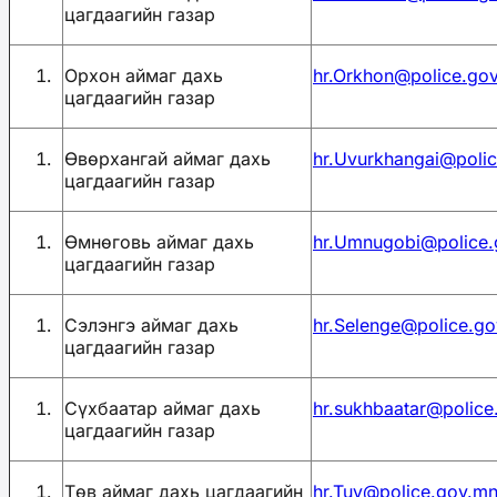
цагдаагийн газар
Орхон аймаг дахь
hr.Orkhon@police.go
цагдаагийн газар
Өвөрхангай аймаг дахь
hr.Uvurkhangai@poli
цагдаагийн газар
Өмнөговь аймаг дахь
hr.Umnugobi@police
цагдаагийн газар
Сэлэнгэ аймаг дахь
hr.Selenge@police.g
цагдаагийн газар
Сүхбаатар аймаг дахь
hr.sukhbaatar@police
цагдаагийн газар
Төв аймаг дахь цагдаагийн
hr.Tuv@police.gov.m