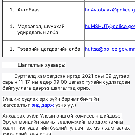
Автобааз
hr.Avtobaaz@police.
Мэдээлэл, шуурхай
hr.MSHUT@police.go
удирдлагын алба
Тээврийн цагдаагийн алба
hr.ttsa@police.gov.m
Шалгалтын хуваарь:
Бүртгэлд хамрагдсан иргэд 2021 оны 09 дүгээр
сарын 11-17-ны өдөр 09:00 цагаас тухайн судлагдсан
байгууллага дээрээ шалгалтад орно.
(Уншиж судлах эрх зүйн баримт бичгийн
жагсаалтыг
энд дарж
үзнэ үү.)
Анхаарах зүйл: Улсын онцгой комиссын шийдвэр,
Эрүүл мэндийн яамны зөвлөмжийг мөрдөж /амны
хаалт, нэг удаагийн бээлий, улавч гэх мэт/ хамгаалах
хэрэгслийг авч ирнэ.