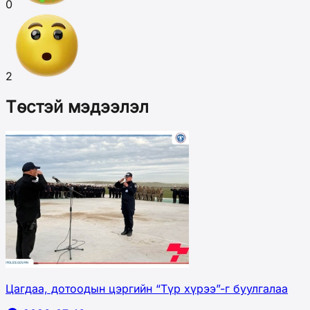
0
2
Төстэй мэдээлэл
Цагдаа, дотоодын цэргийн “Түр хүрээ”-г буулгалаа