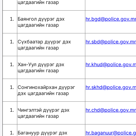
цагдаагийн газар
Баянгол дүүрэг дэх
hr.bgd@police.gov.m
цагдаагийн газар
Сүхбаатар дүүрэг дэх
hr.sbd@police.gov.m
цагдаагийн газар
Хан-Уул дүүрэг дэх
hr.khud@police.gov.
цагдаагийн газар
Сонгинохайрхан дүүрэг
hr.skhd@police.gov.
дэх цагдаагийн газар
Чингэлтэй дүүрэг дэх
hr.chd@police.gov.m
цагдаагийн газар
Багануур дүүрэг дэх
hr.baganuur@police.