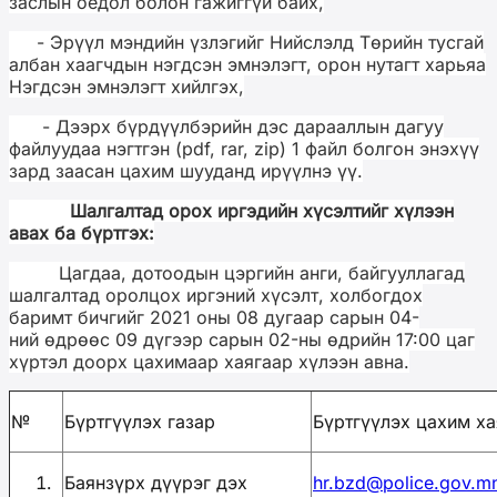
заслын оёдол болон гажиггүй байх,
- Эрүүл мэндийн үзлэгийг Нийслэлд Төрийн тусгай
албан хаагчдын нэгдсэн эмнэлэгт, орон нутагт харьяа
Нэгдсэн эмнэлэгт хийлгэх,
- Дээрх бүрдүүлбэрийн дэс дарааллын дагуу
файлуудаа нэгтгэн (pdf, rar, zip) 1 файл болгон энэхүү
зард заасан цахим шууданд ирүүлнэ үү.
Шалгалтад орох иргэдийн хүсэлтийг хүлээн
авах ба бүртгэх:
Цагдаа, дотоодын цэргийн анги, байгууллагад
шалгалтад оролцох иргэний хүсэлт, холбогдох
баримт бичгийг 2021 оны 08 д
угаа
р сарын 0
4
-
н
ий
өдрөөс 0
9
дүгээр сарын
02
-ны өдрийн 17:00 цаг
хүртэл
доорх
цахимаар хаягаар хүлээн авна.
№
Бүртгүүлэх газар
Бүртгүүлэх цахим ха
Баянзүрх дүүрэг дэх
hr.bzd@police.gov.m