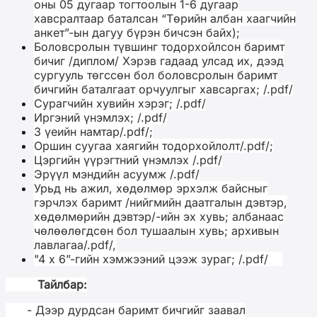
оны 05 дугаар тогтоолын 1-6 дугаар
хавсралтаар баталсан “Төрийн албан хаагчийн
анкет”-ын дагуу бүрэн бичсэн байх);
Боловсролын түвшинг тодорхойлсон баримт
бичиг /диплом/ Хэрэв гадаад улсад их, дээд
сургууль төгссөн бол боловсролын баримт
бичгийн баталгаат орчуулгыг хавсаргах; /.pdf/
Сурагчийн хувийн хэрэг; /.pdf/
Иргэний үнэмлэх; /.pdf/
3 үеийн намтар/.pdf/;
Оршин суугаа хаягийн тодорхойлолт/.pdf/;
Цэргийн үүрэгтний үнэмлэх /.pdf/
Эрүүл мэндийн асуумж /.pdf/
Урьд нь ажил, хөдөлмөр эрхэлж байсныг
гэрчлэх баримт /нийгмийн даатгалын дэвтэр,
хөдөлмөрийн дэвтэр/-ийн эх хувь; албанаас
чөлөөлөгдсөн бол тушаалын хувь; архивын
лавлагаа/.pdf/,
"4 х 6”-гийн хэмжээний цээж зураг; /.pdf/
Тайлбар:
- Дээр дурдсан баримт бичгийг заавал