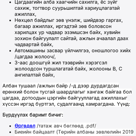
Цагдаагийн алба хаагчийн сахилга, ёс зүйг
сахиж, тогтвор суурьшилтай хариуцлагатай
ажиллах,
Нөхцөл байдлыг зөв үнэлж, шийдвэр гаргах,
багаар ажиллах, иргэдтэй зөв боловсон
харилцах ур чадвар эзэмшсэн байх, хувийн
зохион байгуулалт сайтай, ажлын ачаалал даах
чадвартай байх,
Автомашины засвар үйлчилгээ, оношлогоо хийх
/цагдаа жолооч/,
3-аас доошгүй жил тээврийн хэрэгсэл
жолоодсон туршлагатай байх, жолооны В, С
ангилалтай байх,
Албан тушаал /ажлын байр /-д дээр дурдагдсан
ерөнхий болон тусгай шаардлагыг хангаж байгаа бол
цагдаа, дотоодын цэргийн байгууллагад ажиллахыг
хүссэн иргэд бүртгэл, судалгаанд хамрагдана. Үүнд:
Бүрдүүлэх баримт бичиг:
Өргөдөл
/татаж авч бөглөөд .pdf/
Биеийн байцаалт (Төрийн албаны зөвлөлийн 2019