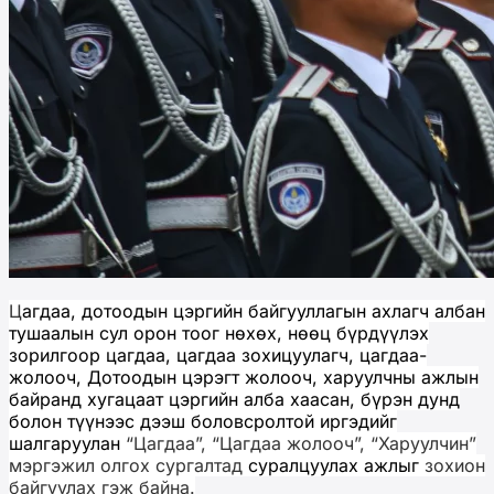
Ц
агдаа, дотоодын цэргийн байгууллагын ахлагч албан
тушаалын сул орон тоог нөхөх, нөөц бүрдүүлэх
зорилгоор цагдаа, цагдаа зохицуулагч, цагдаа-
жолооч, Дотоодын цэрэгт жолооч, харуулчны ажлын
байранд хугацаат цэргийн алба хаасан, бүрэн дунд
болон түүнээс дээш боловсролтой иргэдийг
шалгаруулан
“Цагдаа”, “Цагдаа жолооч”, “Харуулчин”
мэргэжил олгох сургалтад
суралцуулах ажлыг
зохион
байгуулах гэж байна.