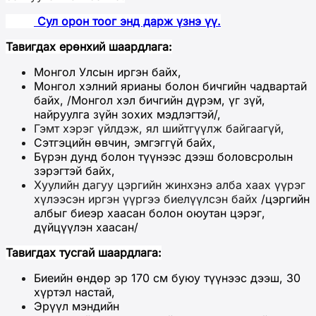
Сул орон тоог энд дарж үзнэ үү.
Тавигдах ерөнхий шаардлага:
Монгол Улсын иргэн байх,
Монгол хэлний ярианы болон бичгийн чадвартай
байх, /Монгол хэл бичгийн дүрэм, үг зүй,
найруулга зүйн зохих мэдлэгтэй/,
Гэмт хэрэг үйлдэж, ял шийтгүүлж байгаагүй,
Сэтгэцийн өвчин, эмгэггүй байх,
Бүрэн дунд болон түүнээс дээш боловсролын
зэрэгтэй байх,
Хуулийн дагуу цэргийн жинхэнэ алба хаах үүрэг
хүлээсэн иргэн үүргээ биелүүлсэн байх
/цэргийн
албыг биеэр хаасан болон оюутан цэрэг,
дүйцүүлэн хаасан/
Тавигдах тусгай шаардлага:
Биеийн өндөр эр 170 см буюу түүнээс дээш, 30
хүртэл настай,
Эрүүл мэндийн