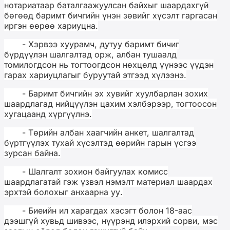
нотариатаар баталгаажуулсан байхыг шаардахгүй
бөгөөд баримт бичгийн үнэн зөвийг хүсэлт гаргасан
иргэн өөрөө хариуцна.
- Хэрвээ хуурамч, дутуу баримт бичиг
бүрдүүлэн шалгалтад орж, албан тушаалд
томилогдсон нь тогтоогдсон нөхцөлд үүнээс үүдэн
гарах хариуцлагыг буруутай этгээд хүлээнэ.
- Баримт бичгийн эх хувийг хуулбарлан зохих
шаардлагад нийцүүлэн цахим хэлбэрээр, тогтоосон
хугацаанд хүргүүлнэ.
- Төрийн албан хаагчийн анкет, шалгалтад
бүртгүүлэх тухай хүсэлтэд өөрийн гарын үсгээ
зурсан байна.
- Шалгалт зохион байгуулах комисс
шаардлагатай гэж үзвэл нэмэлт материал шаардах
эрхтэй болохыг анхаарна уу.
- Биеийн ил харагдах хэсэгт болон 18-аас
дээшгүй хувьд шивээс, нүүрэнд илэрхий сорви, мэс