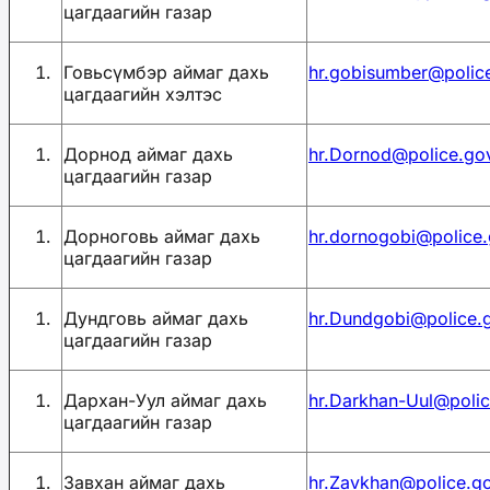
цагдаагийн газар
Говьсүмбэр аймаг дахь
hr.gobisumber@polic
цагдаагийн хэлтэс
Дорнод аймаг дахь
hr.Dornod@police.go
цагдаагийн газар
Дорноговь аймаг дахь
hr.dornogobi@police
цагдаагийн газар
Дундговь аймаг дахь
hr.Dundgobi@police.
цагдаагийн газар
Дархан-Уул аймаг дахь
hr.Darkhan-Uul@poli
цагдаагийн газар
Завхан аймаг дахь
hr.Zavkhan@police.g