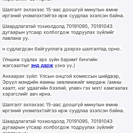
Шалгалт эхлэхээс 15-аас доошгүй минутын өмнө
иргэний үнэмлэхтэйгээ ирж суудлаа эзэлсэн байна.
Шаардлагатай тохиолдолд 70191095, 70191043
дугаарын утсаар холбогдож тодруулах зүйлийг
лавлана уу.
н судлагдсан байгууллага дээрээ шалгалтад орно.
(Уншиж судлах эрх зүйн баримт бичгийн
жагсаалтыг
энд дарж
үзнэ үү.)
Анхаарах зүйл: Улсын онцгой комиссын шийдвэр,
Эрүүл мэндийн яамны зөвлөмжийг мөрдөж /амны
хаалт, нэг удаагийн бээлий, улавч гэх мэт/ хамгаалах
хэрэгслийг авч ирнэ.
Шалгалт эхлэхээс 15-аас доошгүй минутын өмнө
иргэний үнэмлэхтэйгээ ирж суудлаа эзэлсэн байна.
Шаардлагатай тохиолдолд 70191095, 70191043
дугаарын утсаар холбогдож тодруулах зүйлийг