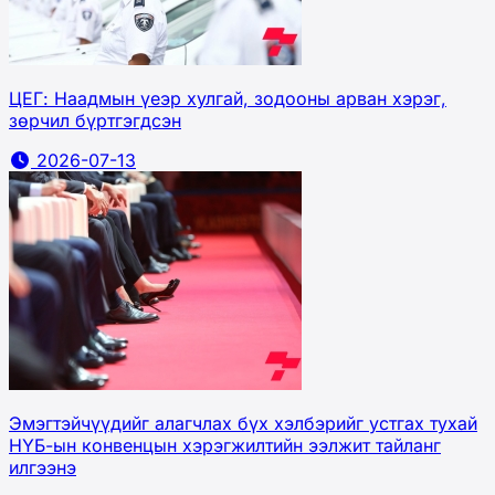
ЦЕГ: Наадмын үеэр хулгай, зодооны арван хэрэг,
зөрчил бүртгэгдсэн
2026-07-13
Эмэгтэйчүүдийг алагчлах бүх хэлбэрийг устгах тухай
НҮБ-ын конвенцын хэрэгжилтийн ээлжит тайланг
илгээнэ