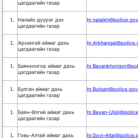
цагдаагийн газар
Налайх дүүрэг дэх
hr.nalaikh@police.go
цагдаагийн газар
Архангай аймаг дахь
hr.Arkhangai@police
цагдаагийн газар
Баянхонгор аймаг дахь
hr.Bayankhongor@pol
цагдаагийн газар
Булган аймаг дахь
hr.Bulgan@police.go
цагдаагийн газар
Баян-Өлгий аймаг дахь
hr.Bayan-Ulgii@polic
цагдаагийн газар
Говь-Алтай аймаг дахь
hr.Govi-Altai@police