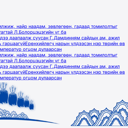
лжиж, найр наадам, зөвлөгөөн, гадаад томилолтыг
тагтай Л.Болорцэцэгийн үг ба
гэдээ даапаалж суусан Г.Дамдинням сайдын ам, ажил
ь гарцаагүй
Ерөнхийлөгч нарын үлдээсэн нэр төрийн өв
емператур огцом дулаарсан
лжиж, найр наадам, зөвлөгөөн, гадаад томилолтыг
тагтай Л.Болорцэцэгийн үг ба
гэдээ даапаалж суусан Г.Дамдинням сайдын ам, ажил
ь гарцаагүй
Ерөнхийлөгч нарын үлдээсэн нэр төрийн өв
емператур огцом дулаарсан