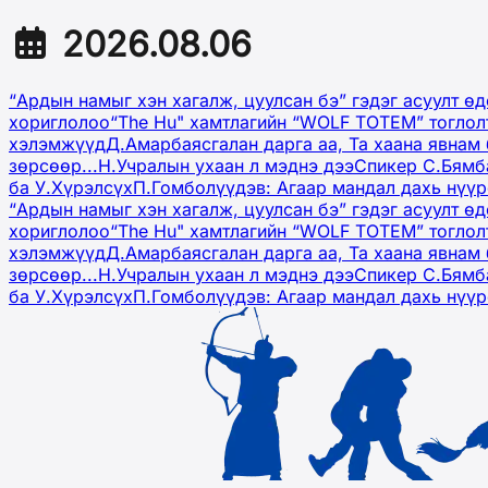
2026.08.06
“Ардын намыг хэн хагалж, цуулсан бэ” гэдэг асуулт ө
хориглолоо
“The Hu" хамтлагийн “WOLF TOTEM” тоглол
хэлэмжүүд
Д.Амарбаясгалан дарга аа, Та хаана явнам 
зөрсөөр...
Н.Учралын ухаан л мэднэ дээ
Спикер С.Бямб
ба У.Хүрэлсүх
П.Гомболүүдэв: Агаар мандал дахь нүү
“Ардын намыг хэн хагалж, цуулсан бэ” гэдэг асуулт ө
хориглолоо
“The Hu" хамтлагийн “WOLF TOTEM” тоглол
хэлэмжүүд
Д.Амарбаясгалан дарга аа, Та хаана явнам 
зөрсөөр...
Н.Учралын ухаан л мэднэ дээ
Спикер С.Бямб
ба У.Хүрэлсүх
П.Гомболүүдэв: Агаар мандал дахь нүү