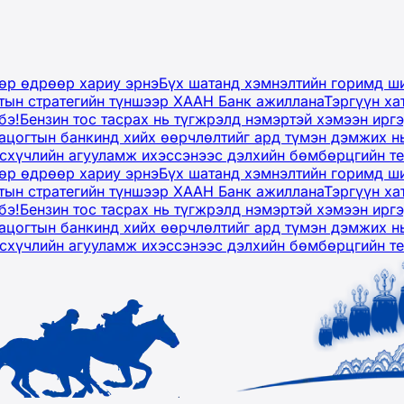
дөр өдрөөр хариу эрнэ
Бүх шатанд хэмнэлтийн горимд ши
тын стратегийн түншээр ХААН Банк ажиллана
Тэргүүн ха
бэ!
Бензин тос тасрах нь түгжрэлд нэмэртэй хэмээн ир
ацогтын банкинд хийх өөрчлөлтийг ард түмэн дэмжих н
рсхүчлийн агууламж ихэссэнээс дэлхийн бөмбөрцгийн т
дөр өдрөөр хариу эрнэ
Бүх шатанд хэмнэлтийн горимд ши
тын стратегийн түншээр ХААН Банк ажиллана
Тэргүүн ха
бэ!
Бензин тос тасрах нь түгжрэлд нэмэртэй хэмээн ир
ацогтын банкинд хийх өөрчлөлтийг ард түмэн дэмжих н
рсхүчлийн агууламж ихэссэнээс дэлхийн бөмбөрцгийн т