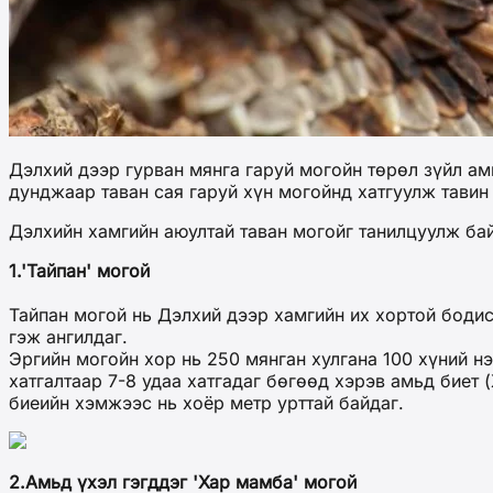
Дэлхий дээр гурван мянга гаруй могойн төрөл зүйл ам
дунджаар таван сая гаруй хүн могойнд хатгуулж тавин 
Дэлхийн хамгийн аюултай таван могойг танилцуулж ба
1.'Тайпан' могой
Тайпан могой нь Дэлхий дээр хамгийн их хортой бодис
гэж ангилдаг.
Эргийн могойн хор нь 250 мянган хулгана 100 хүний нэ
хатгалтаар 7-8 удаа хатгадаг бөгөөд хэрэв амьд биет 
биеийн хэмжээс нь хоёр метр урттай байдаг.
2.Амьд үхэл гэгддэг 'Хар мамба' могой