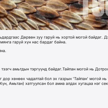
ьдардгаас Дөрвөн зуу гаруй нь хортой могой байдаг. Д
мянга гаруй хүн нас бардаг байна.
йна.
 тээгч амьтдын тэргүүнд байдаг.Тайпан могой нь Дотро
г дор хөнөөх чадалтай бол эх газрын 'Тайпан' могой нь 
(Хүн, Амьтан) хатгуулсан бол амиа алдах хугацаа нэг се