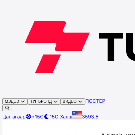
ПОСТЕР
МЭДЭЭ
ТУГ БРЭНД
ВИДЕО
Цаг агаар
+15C
15C
Ханш
3593.5