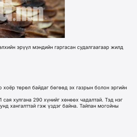
элхийн эрүүл мэндийн гаргасан судалгаагаар жилд
о хоёр төрөл байдаг бөгөөд эх газрын болон эргийн
1 сая хулгана 290 хүнийг хөнөөх чадалтай. Тэд нэг
кунд хангалттай гэж үздэг байна. Тайпан могойны