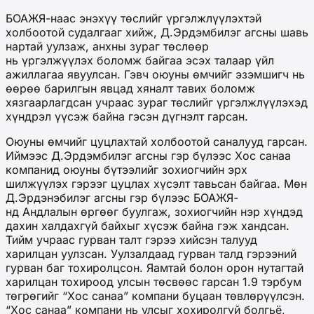
БОАЖЯ-наас энэхүү төслийг үргэлжлүүлэхтэй
холбоотой судалгааг хийж, Д.Эрдэмбилэг агсны шавь
нартай уулзаж, анхны зураг төслөөр
нь үргэлжүүлэх боломж байгаа эсэх талаар үйл
ажиллагаа явуулсан. Гэвч оюуны өмчийг эзэмшигч нь
өөрөө барилгын явцад хяналт тавих боломж
хязгаарлагдсан учраас зураг төслийг үргэлжлүүлэхэд
хүндрэл үүсэж байна гэсэн дүгнэлт гарсан.
Оюуны өмчийг цуцлахтай холбоотой саналууд гарсан.
Иймээс Д.Эрдэмбилэг агсны гэр бүлээс Хос санаа
компанид оюуны бүтээлийг зохиогчийн эрх
шилжүүлэх гэрээг цуцлах хүсэлт тавьсан байгаа. Мөн
Д.Эрдэнэбилэг агсны гэр бүлээс БОАЖЯ-
нд Андлалын өргөөг буулгаж, зохиогчийн нэр хүндэд
дахин халдахгүй байхыг хүсэж байна гэж хандсан.
Тийм учраас гурван талт гэрээ хийсэн талууд
харилцан уулзсан. Уулзалдаад гурван талд гэрээний
гурван баг тохиролцсон. Яамтай болон орон нутагтай
харилцан тохироод улсын төсвөөс гарсан 1.9 тэрбум
төгрөгийг “Хос санаа” компани буцаан төвлөрүүлсэн.
“Хос санаа” компани нь улсыг хохиролгүй болгьё,