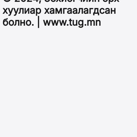
хуулиар хамгаалагдсан
болно. | www.tug.mn