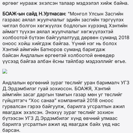
өргөөг нурааж эхэлсэн талаар мэдээлэл хийж байна.
БОАЖ-ын сайд Н.Уртнасан:
"Монгол Улсын Засгийн
газраас аялал жуулчлалыг эдийн засгийн тэргүүлэх
чиглэл болгон хөгжүүлэх бодлогын хүрээнд Хэнтийн
аймагт түүхэн аялал жуулчлалыг хөгжүүлэхтэй
холбоотой бүтээн байгуулалтууд дөрвөн суманд 2018
оноос хойш хийгдэж байгаа. Үүний нэг нь болох
Хэнтий аймгийн Батноров суманд баригдаж
байсан Андлалын өргөөтэй холбоотой өнөөдөр
үүсээд байгаа албан ёсны тайлбар мэдээллийг өгье.
Андлалын өргөөний зураг төслийг уран барималч УГЗ
Д.Эрдэмбилэг гуай зохиосон. БОАЖЯ, Хэнтий
аймгийн засаг даргын тамгын газар мөн уг төслийг
гүйцэтгэгч “Хос санаа” компанитай 2018 оноос
гурвалсан гэрээ байгуулж, барилга угсралтын ажил
явагдаж эхэлсэн. Энэхүү зураг төслийг зохион
бүтээсэн УГЗ Д.Эрдэмбилэг хүнд өвчний улмаас
барилга угсралтын ажил ид явагдаж байх үед нас
барсан.