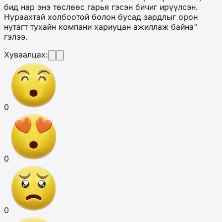
бид нар энэ төслөөс гарья гэсэн бичиг ирүүлсэн.
Нураахтай холбоотой болон бусад зардлыг орон
нутагт тухайн компани хариуцан ажиллаж байна"
гэлээ.
Хуваалцах:
0
0
0