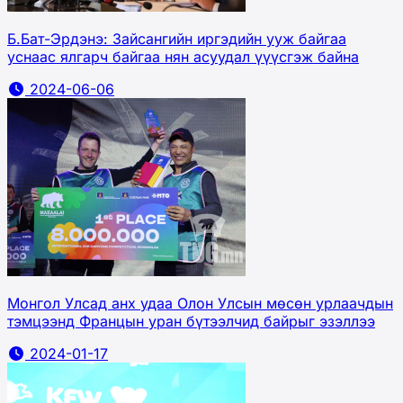
Б.Бат-Эрдэнэ: Зайсангийн иргэдийн ууж байгаа
уснаас ялгарч байгаа нян асуудал үүүсгэж байна
2024-06-06
Монгол Улсад анх удаа Олон Улсын мөсөн урлаачдын
тэмцээнд Францын уран бүтээлчид байрыг эзэллээ
2024-01-17