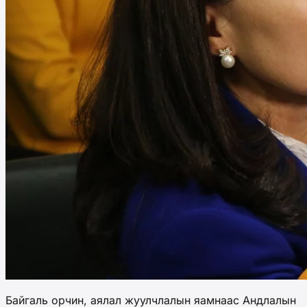
Байгаль орчин, аялал жуулчлалын яамнаас Андлалын