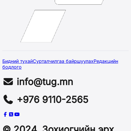
Бидний тухай
Сурталчилгаа байршуулах
Редакцийн
бодлого
info@tug.mn
+976 9110-2565
© 2024, Зохиогчийн эрх