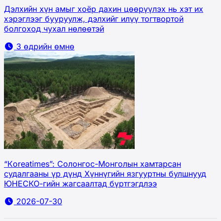
Дэлхийн хүн амыг хоёр дахин цөөрүүлэх нь хэт их
хэрэглээг бууруулж, дэлхийг илүү тогтвортой
болгоход чухал нөлөөтэй
3 өдрийн өмнө
“Кoreatimes”: Солонгос-Монголын хамтарсан
судалгааны үр дүнд Хүннүгийн язгууртны булшнууд
ЮНЕСКО-гийн жагсаалтад бүртгэгдлээ
2026-07-30