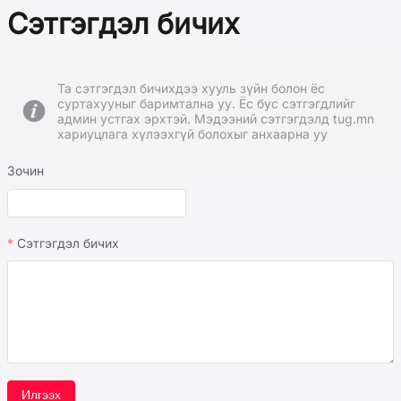
Сэтгэгдэл бичих
Та сэтгэгдэл бичихдээ хууль зүйн болон ёс
суртахууныг баримтална уу. Ёс бус сэтгэгдлийг
админ устгах эрхтэй. Мэдээний сэтгэгдэлд tug.mn
хариуцлага хүлээхгүй болохыг анхаарна уу
Зочин
Сэтгэгдэл бичих
Илгээх