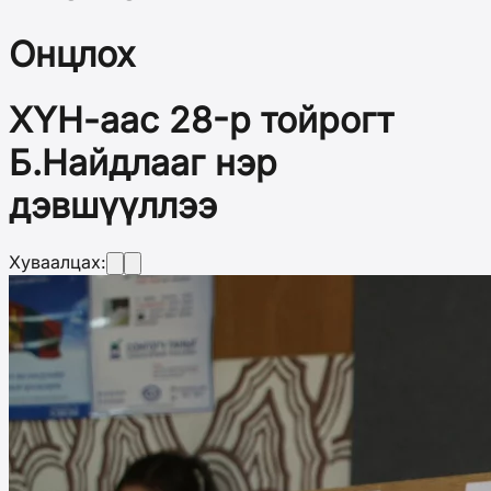
Онцлох
ХҮН-аас 28-р тойрогт
Б.Найдлааг нэр
дэвшүүллээ
Хуваалцах: