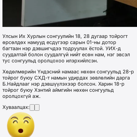
Улсын Их Хурлын сонгуулийн 18, 28 дугаар тойрогт
өрсөлдөх намууд есдүгээр сарын 01-ны дотор
багтаан нэр дэвшигчдээ тодруулах ёстой. УИХ-д
суудалтай болон суудалгүй нийт есөн нам, нэг эвсэл
тус сонгуульд оролцохоо илэрхийлсэн.
Хөдөлмөрийн Үндэсний намаас нөхөн сонгуульд 28-р
тойрог буюу СХД-т намын удирдах зөвлөлийн дарга
Б.Найдлааг нэр дэвшүүлэхээр болсон. Харин 18-р
тойрог буюу Хэнтий аймгийн нөхөн сонгуульд
оролцохгүй аж.
Хуваалцах: