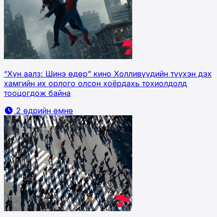
“Хүн аалз: Шинэ өдөр” кино Холливүүдийн түүхэн дэх
хамгийн их орлого олсон хоёрдахь тохиолдолд
тооцогдож байна
2 өдрийн өмнө