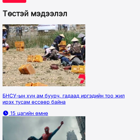
Төстэй мэдээлэл
БНСУ-ын хүн ам буурч, гадаад иргэдийн тоо жил
ирэх тусам өссөөр байна
15 цагийн өмнө