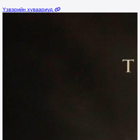
Үзвэрийн хуваариуд