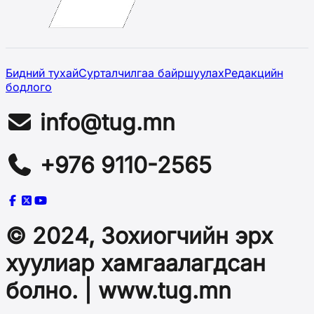
Бидний тухай
Сурталчилгаа байршуулах
Редакцийн
бодлого
info@tug.mn
+976 9110-2565
© 2024, Зохиогчийн эрх
хуулиар хамгаалагдсан
болно. | www.tug.mn