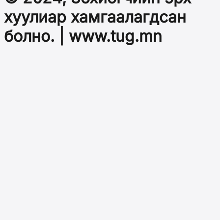
хуулиар хамгаалагдсан
болно. | www.tug.mn