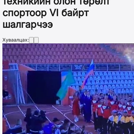
техникийн олон төрөлт
спортоор VI байрт
шалгарчээ
Хуваалцах: