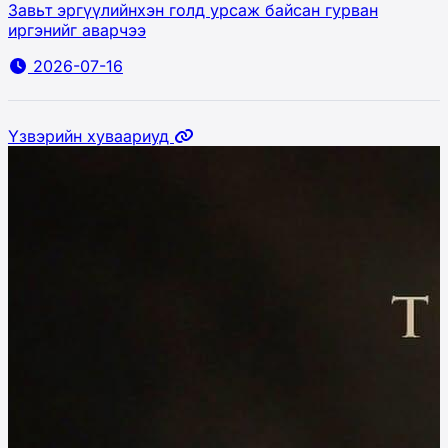
Завьт эргүүлийнхэн голд урсаж байсан гурван
иргэнийг аварчээ
2026-07-16
Үзвэрийн хуваариуд