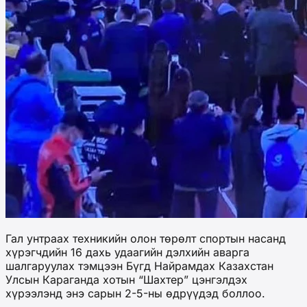
Гал унтраах техникийн олон төрөлт спортын насанд
хүрэгчдийн 16 дахь удаагийн дэлхийн аварга
шалгаруулах тэмцээн Бүгд Найрамдах Казахстан
Улсын Караганда хотын “Шахтер” цэнгэлдэх
хүрээлэнд энэ сарын 2-5-ны өдрүүдэд боллоо.