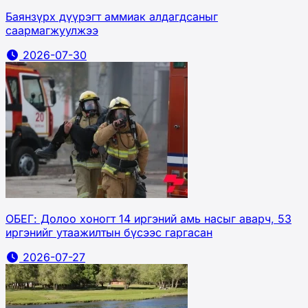
Баянзүрх дүүрэгт аммиак алдагдсаныг
саармагжуулжээ
2026-07-30
ОБЕГ: Долоо хоногт 14 иргэний амь насыг аварч, 53
иргэнийг утаажилтын бүсээс гаргасан
2026-07-27