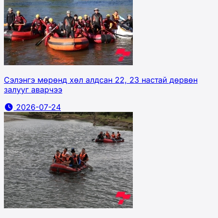
Сэлэнгэ мөрөнд хөл алдсан 22, 23 настай дөрвөн
залууг аварчээ
2026-07-24