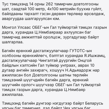
Тус тэмцээнд 14 орны 262 тамирчин довтолгооны
шат, саадтай 100 метр, 4х100 метрийн буухиа гүйлт,
байлдааны тархалт гэсэн дөрвөн төрлөөр өрсөлдөж,
аваргуудаа шалгаруулсан юм.
Монгол Улсаас ОБЕГ-ын Гал түймэртэй тэмцэх газрын
дарга, хурандаа Ц.Нямбаяраар ахлуулсан баг
тамирчид амжилттай оролцож, зургадугаар байрт
шалгарлаа.
Багийн ерөнхий дасгалжуулагчаар ГУТОТС-ын
холбооны ерөнхийлөгч, бэлтгэл хурандаа Я.Ишжамц,
дасгалжуулагчаар Чингэлтэй дүүргийн Онцгой
байдлын хэлтсийн Гал түймэр унтраах, аврах 10
дугаар ангийн захирагч, хошууч Н.Адьяадорж нар
ажилласан бол Довтолгооны шатны төрлийн
тэмцээний шүүгчдийн багийн дарга, ерөнхий
шүүгчийн орлогч шүүгчээр ОБЕГ-ын Гал түймэртэй
тэмцэх газрын дарга, хурандаа Ц.Нямбаяр
ажиллалаа.
Тэмцээнд багийн дүнгээр нэгдүгээр байрт Беларусь
улсын баг тамирчид, дэд байрт Чех улсын баг