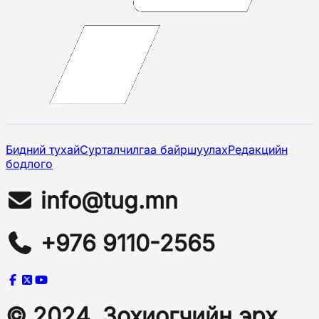
Бидний тухай
Сурталчилгаа байршуулах
Редакцийн
бодлого
info@tug.mn
+976 9110-2565
© 2024, Зохиогчийн эрх