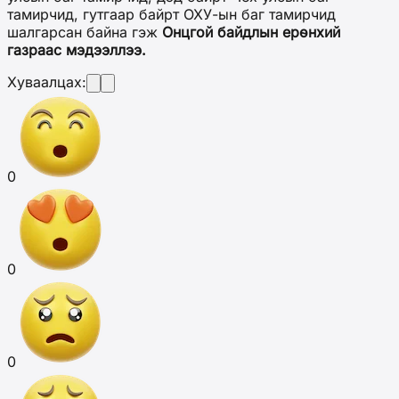
тамирчид, гутгаар байрт ОХУ-ын баг тамирчид
шалгарсан байна гэж
Онцгой байдлын ерөнхий
газраас мэдээллээ.
Хуваалцах:
0
0
0