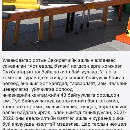
Улаанбаатар хотын Захирагчийн ажлын албанаас
санаачлан “Хот өвөлд бэлэн” нэгдсэн арга хэмжээг
Сүхбаатарын талбайд зохион байгууллаа. Уг арга
хэмжээг гурав дахь жилдээ зохион байгуулж байгаа
бөгөөд энэ жил хог хаягдал, тээвэрлэлт, зам, талбайн
цэвэрлэгээ, үйлчилгээ болоод
инженерийн хангамжийн 43 байгууллага оролцсон
юм. Тус байгууллагууд өвөлжилтийн бэлтгэл ажил,
тоног төхөөрөмж, машин техник, хувцас, хэрэглэлийн
бэлэн байдлаа иргэд, олон нийтэд танилцуулан, 2021-
2022 оны өвөлжилтийн бэлтгэл ажлын хүрээнд хийж
буй ажлуудаа нээлттэй мэдээлэв. Цар тахлын нөхцөл
байдлын улмаас уг арга хэмжээг нэг өдөр л зохион