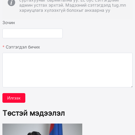
админ устгах эрхтэй. Мэдээний сэтгэгдэлд tug.mn
хариуцлага хүлээхгүй болохыг анхаарна уу
Зочин
Сэтгэгдэл бичих
Илгээх
Төстэй мэдээлэл