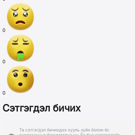
0
0
0
Сэтгэгдэл бичих
Та сэтгэгдэл бичихдээ хууль зүйн болон ёс
суртахууныг баримтална уу. Ёс бус сэтгэгдлийг