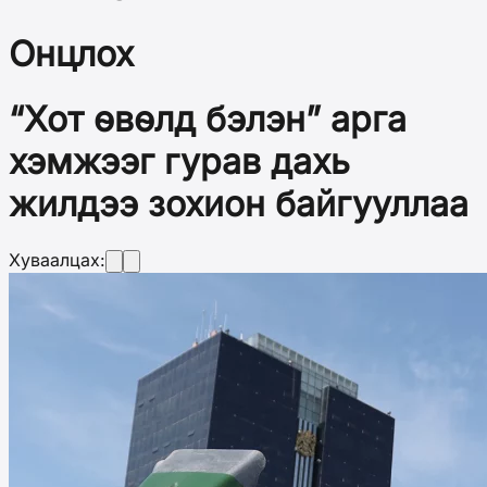
Онцлох
“Хот өвөлд бэлэн” арга
хэмжээг гурав дахь
жилдээ зохион байгууллаа
Хуваалцах: