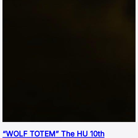
“WOLF TOTEM” The HU 10th