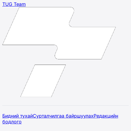
TUG Team
Бидний тухай
Сурталчилгаа байршуулах
Редакцийн
бодлого