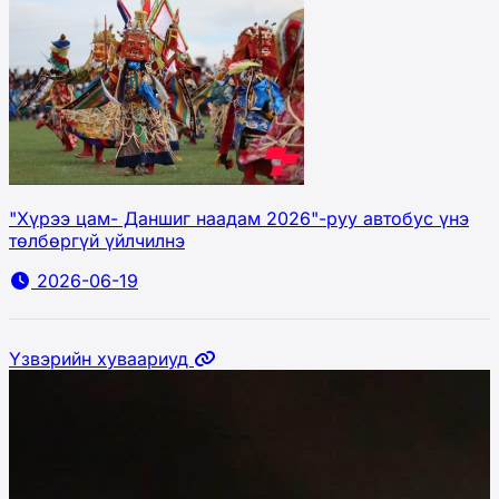
"Хүрээ цам- Даншиг наадам 2026"-руу автобус үнэ
төлбөргүй үйлчилнэ
2026-06-19
Үзвэрийн хуваариуд