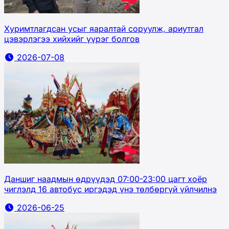
Хуримтлагдсан усыг яаралтай соруулж, ариутгал
цэвэрлэгээ хийхийг үүрэг болгов
2026-07-08
Даншиг наадмын өдрүүдэд 07:00-23:00 цагт хоёр
чиглэлд 16 автобус иргэдэд үнэ төлбөргүй үйлчилнэ
2026-06-25