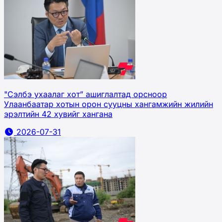
"Сэлбэ ухаалаг хот” ашиглалтад орсноор
Улаанбаатар хотын орон сууцны хангамжийн жилийн
эрэлтийн 42 хувийг хангана
2026-07-31