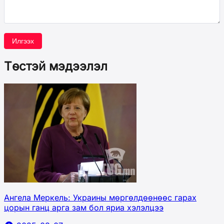
Илгээх
Төстэй мэдээлэл
Ангела Меркель: Украины мөргөлдөөнөөс гарах
цорын ганц арга зам бол яриа хэлэлцээ