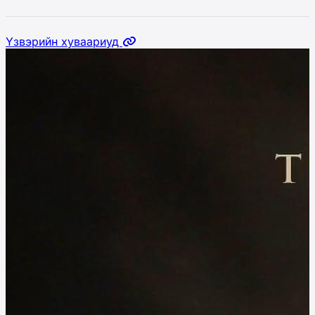
Үзвэрийн хуваариуд