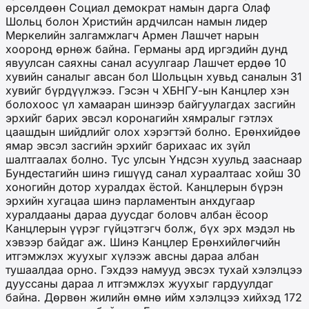
өрсөлдөөн Социал демократ намын дарга Олаф
Шольц болон Христийн ардчилсан намын лидер
Меркелийн залгамжлагч Армен Лашчет нарын
хооронд өрнөж байна. Германы ард иргэдийн дунд
явуулсан саяхны санал асуулгаар Лашчет ердөө 10
хувийн саналыг авсан бол Шольцын хувьд саналын 31
хувийг бүрдүүлжээ. Гэсэн ч ХБНГУ-ын Канцлер хэн
болохоос үл хамааран шинээр байгуулагдах засгийн
эрхийг барих эвсэл коронагийн хямралыг гэтлэх
цаашдын шийдлийг олох хэрэгтэй болно. Ерөнхийдөө
ямар эвсэл засгийн эрхийг барихаас их зүйл
шалтгаалах болно. Тус улсын Үндсэн хуульд зааснаар
Бундестагийн шинэ гишүүд санал хураалтаас хойш 30
хоногийн дотор хуралдах ёстой. Канцлерын бүрэн
эрхийн хугацаа шинэ парламентын анхдугаар
хуралдааны дараа дуусдаг боловч албан ёсоор
Канцлерын үүрэг гүйцэтгэгч болж, бүх эрх мэдэл нь
хэвээр байдаг аж. Шинэ Канцлер Ерөнхийлөгчийн
итгэмжлэх жуухыг хүлээж авсны дараа албан
тушаалдаа орно. Гэхдээ намууд эвсэх тухай хэлэлцээ
дууссаны дараа л итгэмжлэх жуухыг гардуулдаг
байна. Дөрвөн жилийн өмнө ийм хэлэлцээ хийхэд 172