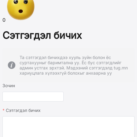
0
Сэтгэгдэл бичих
Та сэтгэгдэл бичихдээ хууль зүйн болон ёс
суртахууныг баримтална уу. Ёс бус сэтгэгдлийг
админ устгах эрхтэй. Мэдээний сэтгэгдэлд tug.mn
хариуцлага хүлээхгүй болохыг анхаарна уу
Зочин
Сэтгэгдэл бичих