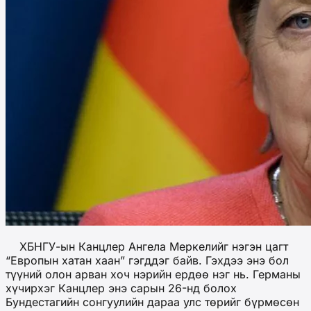
ХБНГУ-ын Канцлер Ангела Меркелийг нэгэн цагт
“Европын хатан хаан” гэгддэг байв. Гэхдээ энэ бол
түүний олон арван хоч нэрийн ердөө нэг нь. Германы
хүчирхэг Канцлер энэ сарын 26-нд болох
Бундестагийн сонгуулийн дараа улс төрийг бүрмөсөн