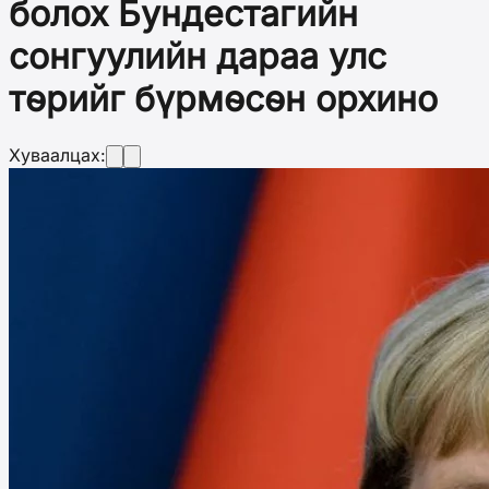
болох Бундестагийн
сонгуулийн дараа улс
төрийг бүрмөсөн орхино
Хуваалцах: