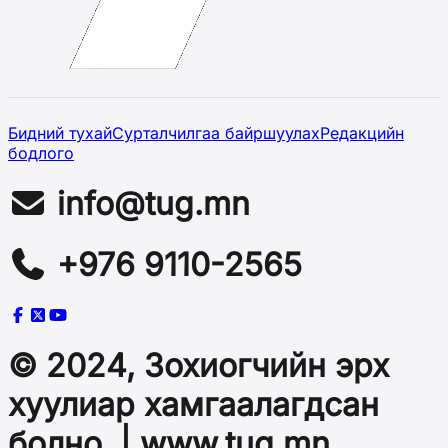
Бидний тухай
Сурталчилгаа байршуулах
Редакцийн
бодлого
info@tug.mn
+976 9110-2565
© 2024, Зохиогчийн эрх
хуулиар хамгаалагдсан
болно. | www.tug.mn