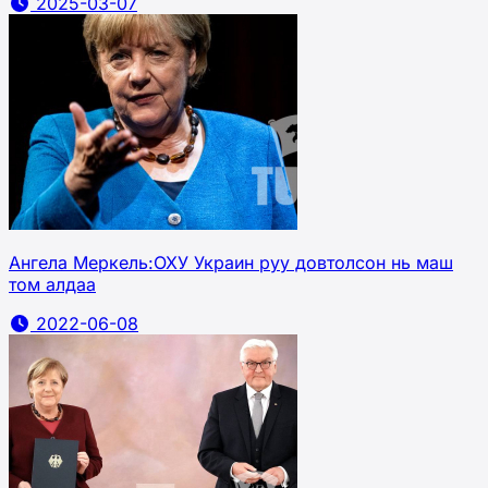
2025-03-07
Ангела Меркель:ОХУ Украин руу довтолсон нь маш
том алдаа
2022-06-08