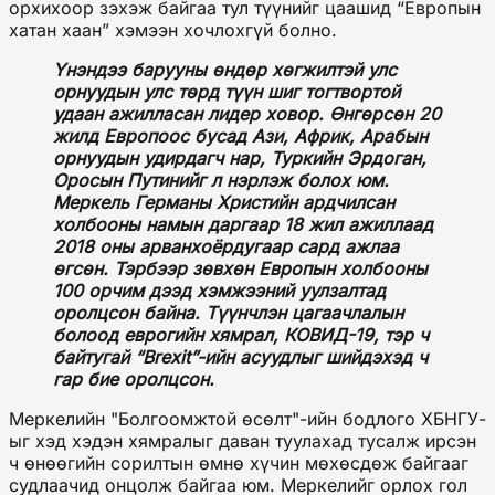
орхихоор зэхэж байгаа тул түүнийг цаашид “Европын
хатан хаан” хэмээн хочлохгүй болно.
Үнэндээ барууны өндөр хөгжилтэй улс
орнуудын улс төрд түүн шиг тогтвортой
удаан ажилласан лидер ховор. Өнгөрсөн 20
жилд Европоос бусад Ази, Африк, Арабын
орнуудын удирдагч нар, Туркийн Эрдоган,
Оросын Путинийг л нэрлэж болох юм.
Меркель Германы Христийн ардчилсан
холбооны намын даргаар 18 жил ажиллаад
2018 оны арванхоёрдугаар сард ажлаа
өгсөн. Тэрбээр зөвхөн Европын холбооны
100 орчим дээд хэмжээний уулзалтад
оролцсон байна. Түүнчлэн цагаачлалын
болоод еврогийн хямрал, КОВИД-19, тэр ч
байтугай “Brexit”-ийн асуудлыг шийдэхэд ч
гар бие оролцсон.
Меркелийн "Болгоомжтой өсөлт"-ийн бодлого ХБНГУ-
ыг хэд хэдэн хямралыг даван туулахад тусалж ирсэн
ч өнөөгийн сорилтын өмнө хүчин мөхөсдөж байгааг
судлаачид онцолж байгаа юм. Меркелийг орлох гол