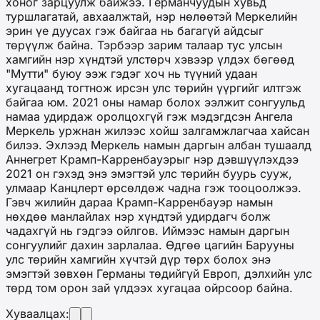
хоног зарцуулж байжээ. Германчуудын хувьд
туршлагатай, авхаалжтай, нэр нөлөөтэй Меркелийн
эрин үе дуусах гэж байгаа нь багагүй айдсыг
төрүүлж байна. Тэрбээр зарим талаар тус улсын
хамгийн нэр хүндтэй улстөрч хэвээр үлдэх бөгөөд
"Мутти" буюу ээж гэдэг хоч нь түүний удаан
хугацаанд тогтнож ирсэн улс төрийн үүргийг илтгэж
байгаа юм. 2021 оны намар болох ээлжит сонгуульд
намаа удирдаж оролцохгүй гэж мэдэгдсэн Ангела
Меркель уржнан жилээс хойш залгамжлагчаа хайсан
билээ. Эхлээд Меркель намын даргын албан тушаалд
Аннегрет Крамп-Карренбауэрыг нэр дэвшүүлэхдээ
2021 он гэхэд энэ эмэгтэй улс төрийн буурь сууж,
улмаар Канцлерт өрсөлдөж чадна гэж тооцоолжээ.
Гэвч жилийн дараа Крамп-Карренбауэр намын
нөхдөө манлайлах нэр хүндтэй удирдагч болж
чадахгүй нь гэдгээ ойлгов. Иймээс намын даргын
сонгуулийг дахин зарлалаа. Өдгөө цагийн Барууны
улс төрийн хамгийн хүчтэй дүр төрх болох энэ
эмэгтэй зөвхөн Германы төдийгүй Европ, дэлхийн улс
төрд том орон зай үлдээх хугацаа ойрсоор байна.
Хуваалцах: