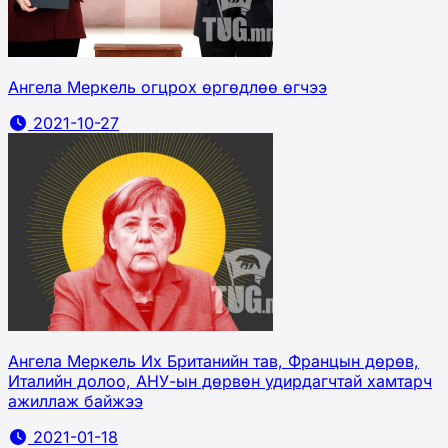
Ангела Меркель огцрох өргөдлөө өгчээ
2021-10-27
Ангела Меркель Их Британийн тав, Францын дөрөв,
Италийн долоо, АНУ-ын дөрвөн удирдагчтай хамтарч
ажиллаж байжээ
2021-01-18